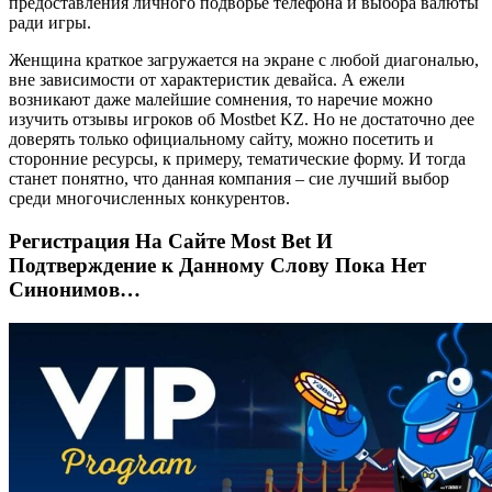
предоставления личного подворье телефона и выбора валюты
ради игры.
Женщина краткое загружается на экране с любой диагональю,
вне зависимости от характеристик девайса. А ежели
возникают даже малейшие сомнения, то наречие можно
изучить отзывы игроков об Mostbet KZ. Но не достаточно дее
доверять только официальному сайту, можно посетить и
сторонние ресурсы, к примеру, тематические форму. И тогда
станет понятно, что данная компания – сие лучший выбор
среди многочисленных конкурентов.
Регистрация На Сайте Most Bet И
Подтверждение к Данному Слову Пока Нет
Синонимов…