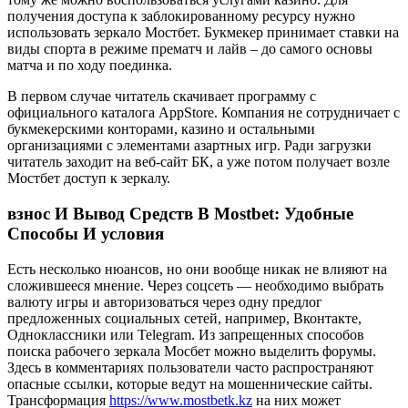
получения доступа к заблокированному ресурсу нужно
использовать зеркало Мостбет. Букмекер принимает ставки на
виды спорта в режиме прематч и лайв – до самого основы
матча и по ходу поединка.
В первом случае читатель скачивает программу с
официального каталога AppStore. Компания не сотрудничает с
букмекерскими конторами, казино и остальными
организациями с элементами азартных игр. Ради загрузки
читатель заходит на веб-сайт БК, а уже потом получает возле
Мостбет доступ к зеркалу.
взнос И Вывод Средств В Mostbet: Удобные
Способы И условия
Есть несколько нюансов, но они вообще никак не влияют на
сложившееся мнение. Через соцсеть — необходимо выбрать
валюту игры и авторизоваться через одну предлог
предложенных социальных сетей, например, Вконтакте,
Одноклассники или Telegram. Из запрещенных способов
поиска рабочего зеркала Мосбет можно выделить форумы.
Здесь в комментариях пользователи часто распространяют
опасные ссылки, которые ведут на мошеннические сайты.
Трансформация
https://www.mostbetk.kz
на них может