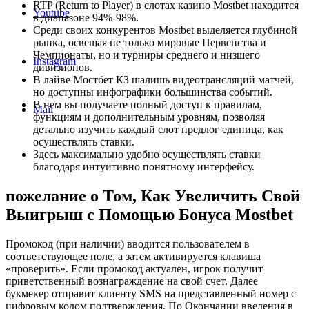
RTP (Return to Player) в слотах казино Mostbet находится
Youtube
в диапазоне 94%-98%.
Среди своих конкурентов Mostbet выделяется глубиной
рынка, освещая не только мировые Первенства и
Чемпионаты, но и турниры среднего и низшего
Instagram
дивизионов.
В лайве Мостбет КЗ шалишь видеотрансляций матчей,
но доступны инфографики большинства событий.
В нем вы получаете полный доступ к правилам,
Mail
функциям и дополнительным уровням, позволяя
детально изучить каждый слот предлог единица, как
осуществлять ставки.
Здесь максимально удобно осуществлять ставки
благодаря интуитивно понятному интерфейсу.
пожелание о Том, Как Увеличить Свой
Выигрыш с Помощью Бонуса Mostbet
Промокод (при наличии) вводится пользователем в
соответствующее поле, а затем активируется клавиша
«проверить». Если промокод актуален, игрок получит
приветственный вознаграждение на свой счет. Далее
букмекер отправит клиенту SMS на представленный номер с
цифровым кодом подтверждения. По Окончании введения в