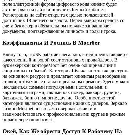
поле электронной формы цифрового кода клиент будет
авторизован на сайте и получит Личный кабинет.
Регистрация на сайте открыта с целью пользователей,
достигших 18-летнего возраста. Перед выводом средств со
счета букмекер в обязательном порядке запрашивает
документы, подтверждающие личность и годы игрока.
Коэффициенты И Роспись В Мостбет
Ввиду того, чтоБК работает легально, в ней предоставляется
качественный игровой софт оттоповых провайдеров. В
букмекерской контореМост Бет очень обширная линия
спортивных событий. Категория Live-казино также доступна
на основном ресурсе и предлагает клиентам разнообразные
ставки, в том числе ставки в реальном времени. Здесь можно
насладиться самыми популярными настольными и
карточными играми, такими как покер, баккара, рулетка,
блэкджек, бинго и многие другие. Особенностью этой
категории является существование живых дилеров. Зеркало
казино Mostbet позволяет совершать ставки и
взаимодействовать с профессиональными крупье в режиме
онлайн через видеосвязь.
Окей, Как Же обрести Доступ К Рабочему На