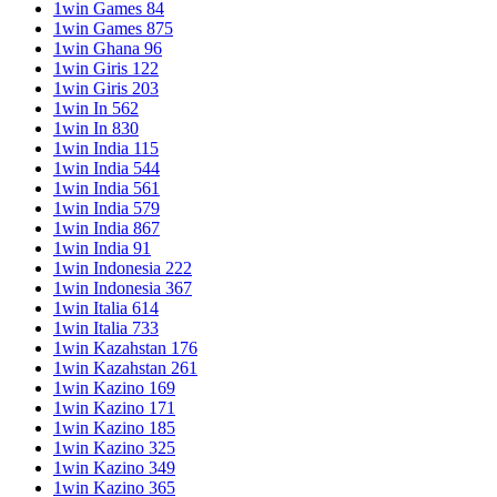
1win Games 84
1win Games 875
1win Ghana 96
1win Giris 122
1win Giris 203
1win In 562
1win In 830
1win India 115
1win India 544
1win India 561
1win India 579
1win India 867
1win India 91
1win Indonesia 222
1win Indonesia 367
1win Italia 614
1win Italia 733
1win Kazahstan 176
1win Kazahstan 261
1win Kazino 169
1win Kazino 171
1win Kazino 185
1win Kazino 325
1win Kazino 349
1win Kazino 365