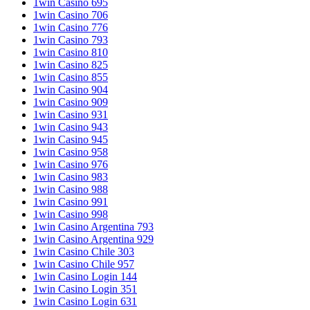
1win Casino 695
1win Casino 706
1win Casino 776
1win Casino 793
1win Casino 810
1win Casino 825
1win Casino 855
1win Casino 904
1win Casino 909
1win Casino 931
1win Casino 943
1win Casino 945
1win Casino 958
1win Casino 976
1win Casino 983
1win Casino 988
1win Casino 991
1win Casino 998
1win Casino Argentina 793
1win Casino Argentina 929
1win Casino Chile 303
1win Casino Chile 957
1win Casino Login 144
1win Casino Login 351
1win Casino Login 631