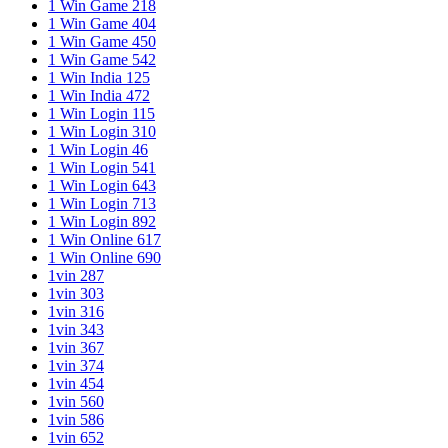
1 Win Game 218
1 Win Game 404
1 Win Game 450
1 Win Game 542
1 Win India 125
1 Win India 472
1 Win Login 115
1 Win Login 310
1 Win Login 46
1 Win Login 541
1 Win Login 643
1 Win Login 713
1 Win Login 892
1 Win Online 617
1 Win Online 690
1vin 287
1vin 303
1vin 316
1vin 343
1vin 367
1vin 374
1vin 454
1vin 560
1vin 586
1vin 652