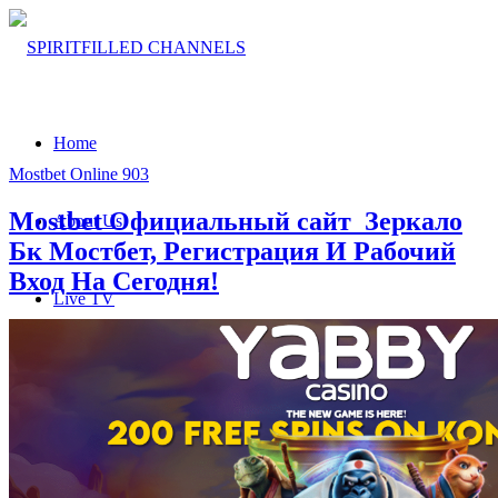
Home
Mostbet Online 903
Mostbet Официальный сайт ️ Зеркало
About Us
Бк Мостбет, Регистрация И Рабочий
Вход На Сегодня!
Live TV
Prayer
Gallery