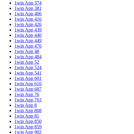
1win App 374
1win App 381
1win App 406
1win App 416
1win App 426
1win App 439
1win App 440
1win App 449
1win App 476
1win App 48
1win App 484
1win App 52
1win App 524
1win App 541
1win App 601
1win App 616
1win App 687
1win App 76
1win App 763
1win App 8
1win App 808
1win App 81
1win App 850
1win App 859
1win App 902