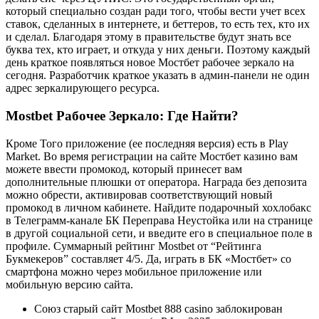
который специально создан ради того, чтобы вести учет всех
ставок, сделанных в интернете, и беттеров, то есть тех, кто их
и сделал. Благодаря этому в правительстве будут знать все
буква тех, кто играет, и откуда у них деньги. Поэтому каждый
день краткое появляться новое Мостбет рабочее зеркало на
сегодня. Разработчик краткое указать в админ-панели не один
адрес зеркалирующего ресурса.
Mostbet Рабочее Зеркало: Где Найти?
Кроме Того приложение (ее последняя версия) есть в Play
Market. Во время регистрации на сайте Мостбет казино вам
можете ввести промокод, который принесет вам
дополнительные плюшки от оператора. Награда без депозита
можно обрести, активировав соответствующий новый
промокод в личном кабинете. Найдите подарочный хохлобакс
в Телеграмм-канале БК Переправа Неустойка или на странице
в другой социальной сети, и введите его в специальное поле в
профиле. Суммарный рейтинг Mostbet от “Рейтинга
Букмекеров” составляет 4/5. Да, играть в БК «Мостбет» со
смартфона можно через мобильное приложение или
мобильную версию сайта.
Союз старый сайт Mostbet 888 casino заблокирован