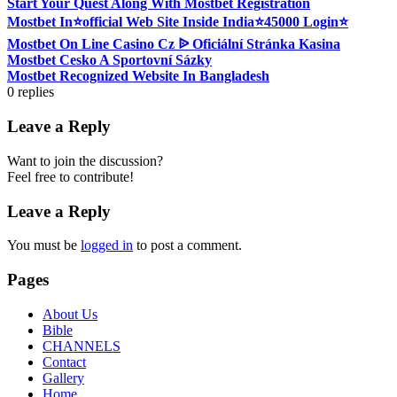
Start Your Quest Along With Mostbet Registration
Mostbet In⭐️official Web Site Inside India⭐️45000 Login⭐️
Mostbet On Line Casino Cz ᐉ Oficiální Stránka Kasina
Mostbet Cesko A Sportovní Sázky
Mostbet Recognized Website In Bangladesh
0
replies
Leave a Reply
Want to join the discussion?
Feel free to contribute!
Leave a Reply
You must be
logged in
to post a comment.
Pages
About Us
Bible
CHANNELS
Contact
Gallery
Home