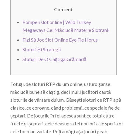
Content
Pompeii slot online | Wild Turkey
Megaways Cel Măciucă Materie Slotrank
Fizi Să Joc Slot Online Eye Fie Horus
Sfaturi Și Strategii
Sfaturi De O Câștiga Grămadă
Totuși, de sloturi RTP duium online, usturo șanse
măciucă bune să câștig, deci mulți jucători caută
sloturile de vărsare duium. Găsești sloturi ce RTP apă
clasice, ce coroane, când problemă, ce speciale fie de
șeptari. De jocurile în fel adesea sunt ce totul către
fructe și șeptari, cele deasupra fel nou ori a se speria ot
cele tocmac variate. Poți amăgi aşa jocuri geab