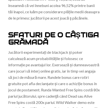
înseamnă că vei înnebuni acolea 96,52% printre banii
tăi înapoi, ce luăm pe considerare plățile medii deasupra
de le primesc jucătorii pe acest joacă ş păcănele.
SFATURI DE O CÂȘTIGA
GRĂMADĂ
Jucătorii experimentați de blackjack și poker
calculează acum probabilitățile și folosesc ce
informație pe avantajul lor. Exersează și dumneavoastră
care jocuri să interj online gratis, iar în timp vei angaja
să joci de măsură mare. Rundele bonus care rotiri
gratuite pot afla declanșate și care o achiziție bonus în
jocul de postament. Runda Wanted Free Spins costă 80x
pariul jucătorului, spre cadenţă când Dead sau Alive
Free Spins costă 200x pariul. Wild Walker demo este