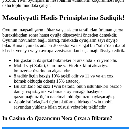
yoxdur. 1win oyunçuların hesablarına vəsaitlərin köçürülməsi üçün
daha toplu müddətə çalışır.
Məsuliyyətli Hədis Prinsiplərinə Sadiqik!
Oyunun məqsədi şarın nökər və ya sistem tərəfindən fırlanan çarxa
buraxıldıqdan sonra hansı oyuğa düşəcəyini öncədən deməkdir.
Oyunun növündən bağlı olaraq, ruletkada oyuqların sayı dəyişə
bilər. Buna üçün də, adətən 36 sektor və üstəgəl bir “sıfır”dan ibarət
klassik versiya və ya avropa versiyasından başlamağı tövsiyə edirik.
Bu göstərici ilə şirkət bukmekerlər arasında 7-ci yerdədir.
Mobil sayt Safari, Chrome və Firefox kimi əksəriyyət
brauzerlər üzərindən əlçatandır.
8 tədbir üçün bəxşiş 10% təşkil edir və 11 və ya ən çox
kömək olduqda ödəniş 15% artacaq.
Bu səhifədə biz sizə 1Win barədə, onun üstünlükləri barədə
danışmaq istəyirik və burada oynamağa başlayıb
qazanmağınız üçün nə etməli olduğunuzu paylaşacağıq.
Apple istifadəçiləri üçün platforma birbaşa 1win mobil
saytından yüklənə bilən xüsusi vebtətbiq təklif edir.
In Casino-da Qazancımı Necə Çıxara Bilərəm?