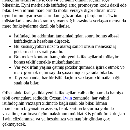
bilərsiniz. Eyni mərhələdə istifadəçi artıq promosyon kodu daxil edə
bilər. 1win idman mərclərində mobil versiya digər idman mərc
oyunlarının uyar resurslarından işgüzar olaraq fərqlənmir. 1win
müştəriləri simvolu ekranın yuxarı sağ hissəsində yerləşən menyuda
mərc funksiyalarına daxil ola bilərlər.
İstifadəçi bu addımları tamamladıqdan sonra bonus əlbəəl
istifadəçinin hesabına düşəcək.
Bu xüsusiyyətləri nəzərə alaraq sənəd ofisin maneəsiz iş
göstərməsinə şərait yaradır.
Bukmeker kontoru həmçinin yeni istifadəçilərini mülayim
bonus təklif etməklə mükafatlandırır.
Var-yox irfan yaşına çatmış şəxslər qumarda iştirak etmək və
mərc görmək üçün saytda şəxsi miqdar yarada bilərlər.
Tayı zamanda, hər bir istifadəçinin vaxtaşırı xidmətlə bağlı
sualı ola bilər.
Ofis nəinki fəal şəkildə yeni istifadəçiləri cəlb edir, həm də həmişə
təbii oyunçulara sadiqdir. Oxşarı
1win
zamanda, hər vahid
istifadəçinin vaxtaşırı xidmətlə bağlı sualı ola bilər. İdman
mərclərinin bəyanatına əsasən, bank kartına köçürmə yolu ilə
vəsaitin çıxarılması üçün maksimum müddət 3 iş günüdür. Uduşları
1win cüzdanınıza və ya hesabınıza yazmaq bir gündən çox
çəkməyəcək.