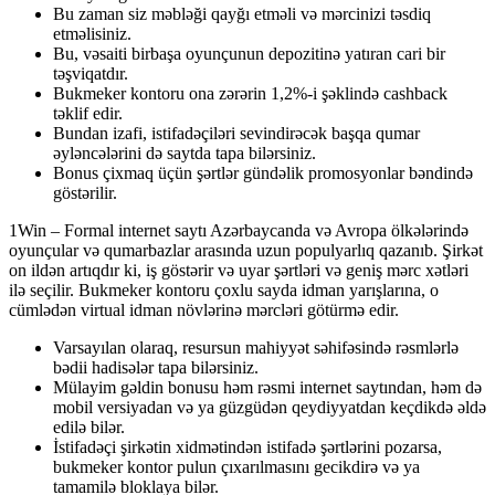
Bu zaman siz məbləği qayğı etməli və mərcinizi təsdiq
etməlisiniz.
Bu, vəsaiti birbaşa oyunçunun depozitinə yatıran cari bir
təşviqatdır.
Bukmeker kontoru ona zərərin 1,2%-i şəklində cashback
təklif edir.
Bundan izafi, istifadəçiləri sevindirəcək başqa qumar
əyləncələrini də saytda tapa bilərsiniz.
Bonus çixmaq üçün şərtlər gündəlik promosyonlar bəndində
göstərilir.
1Win – Formal internet saytı Azərbaycanda və Avropa ölkələrində
oyunçular və qumarbazlar arasında uzun populyarlıq qazanıb. Şirkət
on ildən artıqdır ki, iş göstərir və uyar şərtləri və geniş mərc xətləri
ilə seçilir. Bukmeker kontoru çoxlu sayda idman yarışlarına, o
cümlədən virtual idman növlərinə mərcləri götürmə edir.
Varsayılan olaraq, resursun mahiyyət səhifəsində rəsmlərlə
bədii hadisələr tapa bilərsiniz.
Mülayim gəldin bonusu həm rəsmi internet saytından, həm də
mobil versiyadan və ya güzgüdən qeydiyyatdan keçdikdə əldə
edilə bilər.
İstifadəçi şirkətin xidmətindən istifadə şərtlərini pozarsa,
bukmeker kontor pulun çıxarılmasını gecikdirə və ya
tamamilə bloklaya bilər.