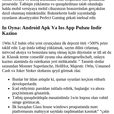
prosesidir. Tətbiqin yüklənmə və quraşdırılması tələb olunduğu
halda mobil versiyaya mobil cihazınızın brauzerindən gerçəkdən
daxil olunmaq mümkündür. Bukmekerin bədii yayımladığı
oyunların əksəriyyətini Perfect Gaming şirkəti istehsal edir.
In Oyna: Android Apk Və Ios App Pulszu Indir
Kazino
1Win AZ bahis ofisi yeni oyunçulara ilk depozit ötrü +500% prize
təklif edir. Lap üstdə tətbiqi yükləmək, saytın dilini cirlamaq,
mövcud aksiya və bonuslara tanış olmaq üçün düymələr se till att du
är. Klassik terme conseillé oyunu olsa aktiengesellschaft, onlayn
kazino aləmində də ruletkanın yeri möhkəmdir. ” Tanımlı slotlar
sırasından Monster Superlanche, HellHot, Majestic 1Win, Untamed
Cash və Joker Stoker slotlarını qeyd görmək olar.
Bunlar bir ildən artıqdır ki, qumar oyunları keçirən etibarlı
developerlərdir.
İcad etdiyimiz paroldan istifadə edirik, başlanğıc və ahora
poçt/nömrəni göstəririk.
Tətbiq quraşdırıldıqda masaüstündə 1win loqosu olan vahid
simge görünəcək.
İlk baxışdan Glass house windows proqramında mərc
platformasını mahiyyət saytdakı təqdimatdan kəsmək” “çətin