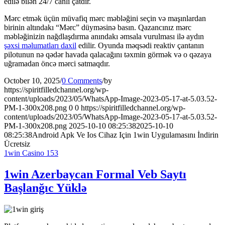
edilə bilən 24/7 canlı çatdır.
Mərc etmək üçün müvafiq mərc məbləğini seçin və maşınlardan
birinin altındakı “Mərc” düyməsinə basın. Qazancınız mərc
məbləğinizin nağdlaşdırma anındakı əmsala vurulması ilə aydın
şəxsi məlumatları daxil
edilir. Oyunda məqsədi reaktiv çantanın
pilotunun nə qədər havada qalacağını təxmin görmək və o qəzaya
uğramadan öncə mərci satmaqdır.
October 10, 2025
/
0 Comments
/
by
https://spiritfilledchannel.org/wp-
content/uploads/2023/05/WhatsApp-Image-2023-05-17-at-5.03.52-
PM-1-300x208.png
0
0
https://spiritfilledchannel.org/wp-
content/uploads/2023/05/WhatsApp-Image-2023-05-17-at-5.03.52-
PM-1-300x208.png
2025-10-10 08:25:38
2025-10-10
08:25:38
Android Apk Ve Ios Cihaz Için 1win Uygulamasını İndirin
Ücretsiz
1win Casino 153
1win Azerbaycan Formal Veb Saytı
Başlanğıc Yüklə