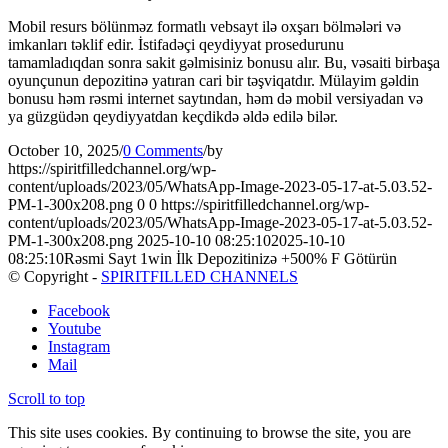
Mobil resurs bölünməz formatlı vebsayt ilə oxşarı bölmələri və
imkanları təklif edir. İstifadəçi qeydiyyat prosedurunu
tamamladıqdan sonra sakit gəlmisiniz bonusu alır. Bu, vəsaiti birbaşa
oyunçunun depozitinə yatıran cari bir təşviqatdır. Mülayim gəldin
bonusu həm rəsmi internet saytından, həm də mobil versiyadan və
ya güzgüdən qeydiyyatdan keçdikdə əldə edilə bilər.
October 10, 2025
/
0 Comments
/
by
https://spiritfilledchannel.org/wp-
content/uploads/2023/05/WhatsApp-Image-2023-05-17-at-5.03.52-
PM-1-300x208.png
0
0
https://spiritfilledchannel.org/wp-
content/uploads/2023/05/WhatsApp-Image-2023-05-17-at-5.03.52-
PM-1-300x208.png
2025-10-10 08:25:10
2025-10-10
08:25:10
Rəsmi Sayt 1win İlk Depozitinizə +500% F Götürün
© Copyright -
SPIRITFILLED CHANNELS
Facebook
Youtube
Instagram
Mail
Scroll to top
This site uses cookies. By continuing to browse the site, you are