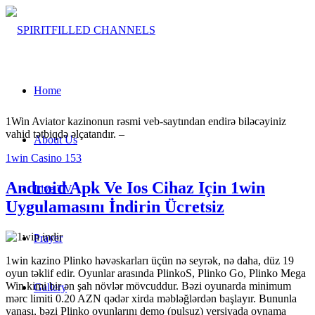
Home
1Win Aviator kazinonun rəsmi veb-saytından endirə biləcəyiniz
vahid tətbiqdə əlçatandır. –
About Us
1win Casino 153
Android Apk Ve Ios Cihaz Için 1win
Live TV
Uygulamasını İndirin Ücretsiz
Prayer
1win kazino Plinko həvəskarları üçün nə seyrək, nə daha, düz 19
oyun təklif edir. Oyunlar arasında PlinkoS, Plinko Go, Plinko Mega
Win kimi bir ən şah növlər mövcuddur. Bəzi oyunarda minimum
Gallery
mərc limiti 0.20 AZN qədər xirda məbləğlərdən başlayır. Bununla
yanaşı, bəzi Plinko oyunlarını demo (pulsuz) versiyada oynama