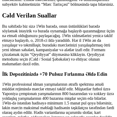
subyektiv kabinetinizin “Mərc Tarixçəsi” bölməsində tapa bilərsiniz.
Cəld Verilən Suallar
Bu səhifədə biz sizə 1Win barədə, onun üstünlükləri barədə
söyləmək istəyirik və burada oynamağa başlayıb qazanmağınız üçün
nə etməli olduğunuzu paylaşacağıq. 1Win xidmətlərini yenicə təklif
etməyə başlayıb, o, 2018-ci ildə yaradılıb. Hər il 1Win ən da
yaxşılaşır və təkmilləşir, buradakı mərclərinizi yaxşılaşdırmaq ötrü
yeni idman səhələri, kampaniyalar və alətlər izafi edir. Formanı
çözələmək üçün “Qeydiyyat” düyməsinə klikləyin. Qeydiyyat
metodunu seçin (Cəld / Sosial Şəbəkələr) və ehtiyac olunan
məlumatları daxil edin.
İlk Depozitinizdə +70 Pulsuz Fırlanma Əldə Edin
1Win professional idman yarışmalarının ətraflı spektrına əməli
müddət rejimində mərclər etməyi təklif edir. Müştərilər futbol üzrə
Yaponiya çempionatı yarışmalarının 800 bazarından və xokkey üzrə
yoldaşlıq yarışmalarının 400 bazarına miqdar seçim edə bilərlər.
1Win-də istənilən hadisəyə minimum 1.5 manat pul qoya bilərsiniz,
lakin mərcin maksimal məbləği hadisənin təşkilatçısı tərəfindən fərdi
olaraq aydın edilir. Hədis variantlarına uçurumlu slotlar, kart