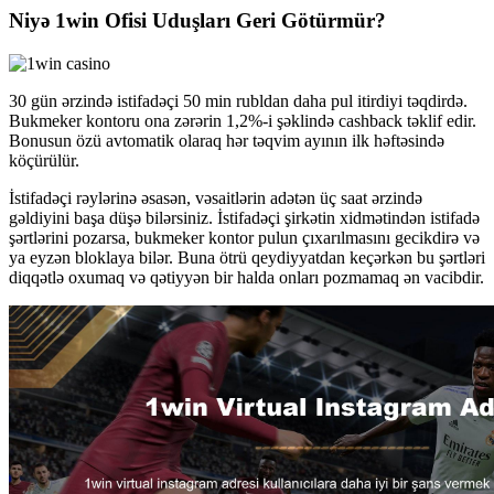
Niyə 1win Ofisi Uduşları Geri Götürmür?
30 gün ərzində istifadəçi 50 min rubldan daha pul itirdiyi təqdirdə.
Bukmeker kontoru ona zərərin 1,2%-i şəklində cashback təklif edir.
Bonusun özü avtomatik olaraq hər təqvim ayının ilk həftəsində
köçürülür.
İstifadəçi rəylərinə əsasən, vəsaitlərin adətən üç saat ərzində
gəldiyini başa düşə bilərsiniz. İstifadəçi şirkətin xidmətindən istifadə
şərtlərini pozarsa, bukmeker kontor pulun çıxarılmasını gecikdirə və
ya eyzən bloklaya bilər. Buna ötrü qeydiyyatdan keçərkən bu şərtləri
diqqətlə oxumaq və qətiyyən bir halda onları pozmamaq ən vacibdir.