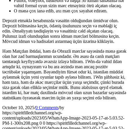
Futbol, voleybol, basketbol və başqa 50 idman sahəsində hər
vahid formal oyun sizin mərc etməyiniz ötrü əlçatan olacaq.
O mənə çox ianə edib, axı mən çox səyahət edirəm.
Depozit etməklə hesabınızda vəsaitin olduğundan ümidvar olun.
Depozit bölməsinə keçin, ödəniş üsulunuzu seçin və məbləği iç
edin. Əməliyyatı təsdiqləyin və vəsaitiniz cəld əlçatan olacaq.
Pulunuz izafi olunduqdan sonra idman mərcləri bölməsinə keçin.
Mövcud idman və hadisələri axtarmaq üçün üzərinə klikləyin.
Həm Matçdan ibtidai, həm də Obrazli mərclər sayəsində mənə gərək
olan hər zad barmaqlarımın ucundadır. Ən əsası da canlı matçları
təmtəraqlı keyfiyyətdə əvəzsiz izləyə bilirəm. 1Win-də vahid ildən
artıqdır ki, oynayıram və bu ara ərzində mən ancaq pozitiv
təcrübələr yaşamışam. Bəyəndiyim fürsət odur ki, istənilən müddət
əylənmək üçün yeni oyunlar tapıb əylənə bilirəm. 1Win şübhəsiz ki,
həm təzə, həm də əkəc mərcçilər üçün yaxşı seçimdir, çünki burada
sizə gərək olan elliklə seçimlər mülk. Bunu ələlxüsus qeyd eləmək
istərdim ki, hər matç daxilində mövcud olan uzun bazarlar sayəsində
statistikanı öyrənərək mərcim üçün ən yaxşı seçimi edə bilirəm.
October 10, 2025
/
0 Comments
/
by
https://spiritfilledchannel.org/wp-
content/uploads/2023/05/WhatsApp-Image-2023-05-17-at-5.03.52-
PM-1-300x208.png
0
0
https://spiritfilledchannel.org/wp-
content/uploads/2023/05/WhatsApp-Image-2023-05-17-at-5.03.52-