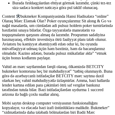
Burada fırıldaqçılardan ehtiyat görmək lazımdır, çünki tez-tez
sizə sadəcə konkret nəticəyə görə pul təklif olunacaq.
Content
bukmeker Kompaniyasinda Hansi Hadisələrə “online”
Olaraq Mərc Eləmək Olar? Poker oyunçularımız Sit along & Go və
nağd masalarda, um cümlədən adi pulsuz holdem poker turnirlərində
bəxtlərini sınaya bilərlər. Özgə təyyarələrlə maneələrin və
toqquşmaların qarşısını almaq da lazımdır. Proqramın sadəliyinə
baxmayaraq, effektiv investisiya ötrü fəaliyyət planı tələb olunur.
Aviatoru bu kəmiyyət əhəmiyyətli edən odur ki, bu oyunda
müvəffəqiyyət udmaq üçün həm bəxtiniz, həm də bacarıqlarınız
olmalıdır. Kazino adətən, burada pulsuz mükafatlar əldə” “etmək
üçün bonus kodlarını paylaşır.
Vahid ən mərc saytlarından fərqli olaraq, ölkəmizdə BETCITY
bukmeker kontoruna heç bir məhdudiyyət” “tətbiq olunmayıb. Buna
görə də azərbaycanlı istifadəçilər BETCITY mərc saytına daxil
olarkən heç vahid məhdudiyyətlə üzləşmirlər. Amma, bəzi hallarda
lender kartına edilən para çəkimləri ötrü saf vergilər bankınız
tərəfindən tutula bilər. Bəzi istifadəçilərdən uydurma 1 succeed
arizona ilə bağlı çoxlu suallar alırıq.
Mobi saytın desktop computer versiyasının funksionallığını
kopyalayır, və eləcədə bəzi izafi üstünlüklərə malikdir. Bukmeker”
“xidmətlərində daha tələbatlı bölmələrdən biri Bədii Mərc