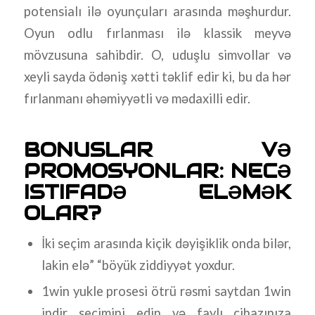
potensialı ilə oyunçuları arasında məşhurdur.
Oyun odlu fırlanması ilə klassik meyvə
mövzusuna sahibdir. O, uduşlu simvollar və
xeyli sayda ödəniş xətti təklif edir ki, bu da hər
fırlanmanı əhəmiyyətli və mədaxilli edir.
BONUSLAR VƏ
PROMOSYONLAR: NECƏ
ISTIFADƏ ELƏMƏK
OLAR?
İki seçim arasında kiçik dəyişiklik onda bilər,
lakin elə” “böyük ziddiyyət yoxdur.
1win yukle prosesi ötrü rəsmi saytdan 1win
indir seçimini edin və faylı cihazınıza