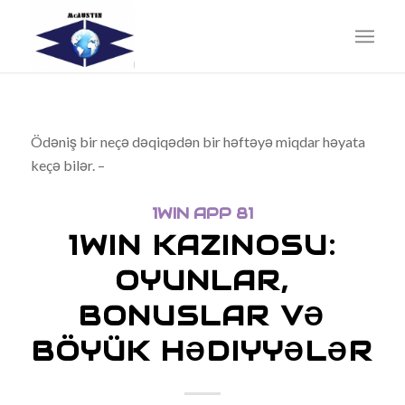
Ödəniş bir neçə dəqiqədən bir həftəyə miqdar həyata
keçə bilər. –
1WIN APP 81
1WIN KAZINOSU:
OYUNLAR,
BONUSLAR VƏ
BÖYÜK HƏDIYYƏLƏR