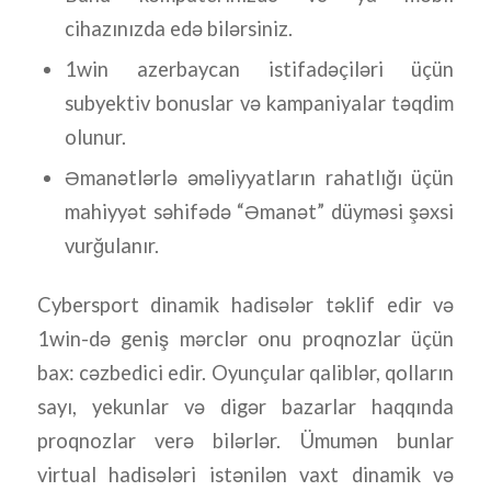
cihazınızda edə bilərsiniz.
1win azerbaycan istifadəçiləri üçün
subyektiv bonuslar və kampaniyalar təqdim
olunur.
Əmanətlərlə əməliyyatların rahatlığı üçün
mahiyyət səhifədə “Əmanət” düyməsi şəxsi
vurğulanır.
Cybersport dinamik hadisələr təklif edir və
1win-də geniş mərclər onu proqnozlar üçün
bax: cəzbedici edir. Oyunçular qaliblər, qolların
sayı, yekunlar və digər bazarlar haqqında
proqnozlar verə bilərlər. Ümumən bunlar
virtual hadisələri istənilən vaxt dinamik və