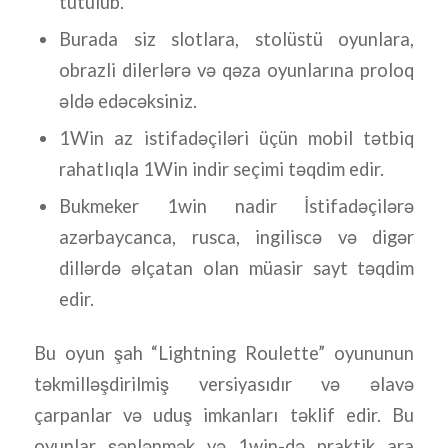
tutulub.
Burada siz slotlara, stolüstü oyunlara,
obrazli dilerlərə və qəza oyunlarına proloq
əldə edəcəksiniz.
1Win az istifadəçiləri üçün mobil tətbiq
rahatlıqla 1Win indir seçimi təqdim edir.
Bukmeker 1win nadir İstifadəçilərə
azərbaycanca, rusca, ingiliscə və digər
dillərdə əlçatan olan müasir sayt təqdim
edir.
Bu oyun şah “Lightning Roulette” oyununun
təkmilləşdirilmiş versiyasıdır və əlavə
çarpanlar və uduş imkanları təklif edir. Bu
oyunlar şənlənmək və 1win-də praktik ara