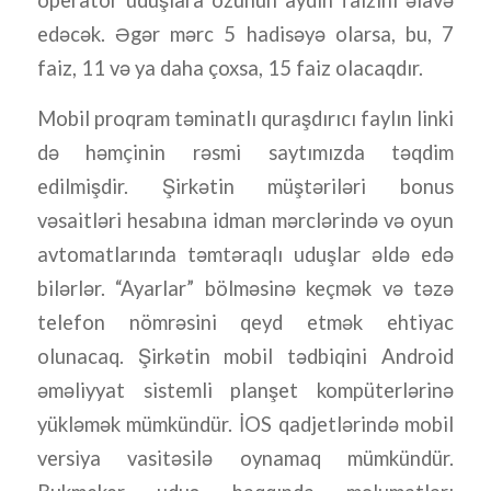
edəcək. Əgər mərc 5 hadisəyə olarsa, bu, 7
faiz, 11 və ya daha çoxsa, 15 faiz olacaqdır.
Mobil proqram təminatlı quraşdırıcı faylın linki
də həmçinin rəsmi saytımızda təqdim
edilmişdir. Şirkətin müştəriləri bonus
vəsaitləri hesabına idman mərclərində və oyun
avtomatlarında təmtəraqlı uduşlar əldə edə
bilərlər. “Ayarlar” bölməsinə keçmək və təzə
telefon nömrəsini qeyd etmək ehtiyac
olunacaq. Şirkətin mobil tədbiqini Android
əməliyyat sistemli planşet kompüterlərinə
yükləmək mümkündür. İOS qadjetlərində mobil
versiya vasitəsilə oynamaq mümkündür.