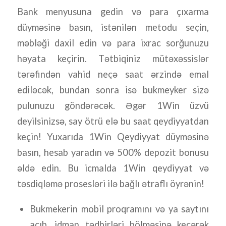
Bank menyusuna gedin və para çıxarma
düyməsinə basın, istənilən metodu seçin,
məbləği daxil edin və para ixrac sorğunuzu
həyata keçirin. Tətbiqiniz mütəxəssislər
tərəfindən vahid neçə saat ərzində emal
ediləcək, bundan sonra isə bukmeyker sizə
pulunuzu göndərəcək. Əgər 1Win üzvü
deyilsinizsə, say ötrü elə bu saat qeydiyyatdan
keçin! Yuxarıda 1Win Qeydiyyat düyməsinə
basın, hesab yaradın və 500% depozit bonusu
əldə edin. Bu icmalda 1Win qeydiyyat və
təsdiqləmə prosesləri ilə bağlı ətraflı öyrənin!
Bukmekerin mobil proqramını və ya saytını
açıb, idman tədbirləri bölməsinə keçərək