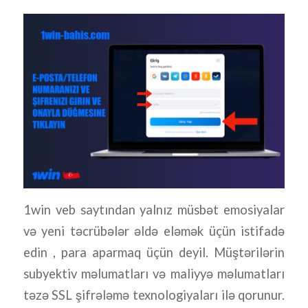
1win veb saytından yalnız müsbət emosiyalar
və yeni təcrübələr əldə eləmək üçün istifadə
edin , para aparmaq üçün deyil. Müştərilərin
subyektiv məlumatları və maliyyə məlumatları
təzə SSL şifrələmə texnologiyaları ilə qorunur.