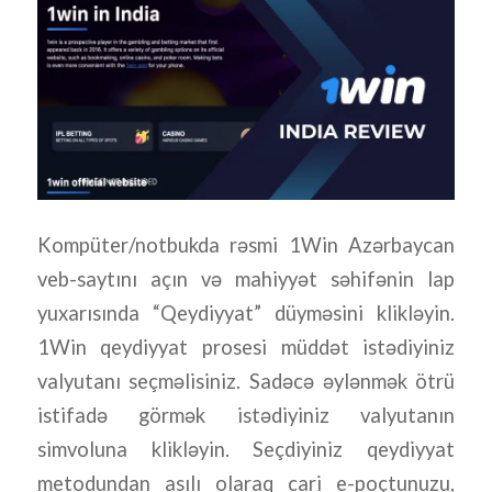
Kompüter/notbukda rəsmi 1Win Azərbaycan
veb-saytını açın və mahiyyət səhifənin lap
yuxarısında “Qeydiyyat” düyməsini klikləyin.
1Win qeydiyyat prosesi müddət istədiyiniz
valyutanı seçməlisiniz. Sadəcə əylənmək ötrü
istifadə görmək istədiyiniz valyutanın
simvoluna klikləyin. Seçdiyiniz qeydiyyat
metodundan asılı olaraq cari e-poçtunuzu,