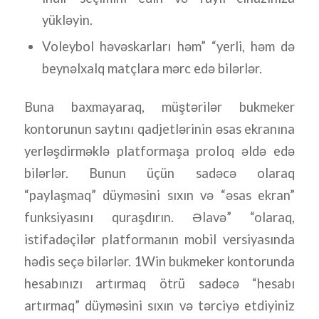
yükləyin.
Voleybol həvəskarları həm” “yerli, həm də
beynəlxalq matçlara mərc edə bilərlər.
Buna baxmayaraq, müştərilər bukmeker
kontorunun saytını qadjetlərinin əsas ekranına
yerləşdirməklə platformaşa proloq əldə edə
bilərlər. Bunun üçün sadəcə olaraq
“paylaşmaq” düyməsini sıxın və “əsas ekran”
funksiyasını quraşdırın. Əlavə” “olaraq,
istifadəçilər platformanın mobil versiyasında
hədis seçə bilərlər. 1Win bukmeker kontorunda
hesabınızı artırmaq ötrü sadəcə “hesabı
artırmaq” düyməsini sıxın və tərciyə etdiyiniz