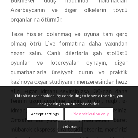
Bukmeker uduş haqqında məlumatları
Azərbaycanın və digər ölkələrin töycü
orqanlarına ötürmür.
Təzə hisslər dolanmaq və oyuna tam qərq
olmaq ötrü Live formatına daha yaxından
nəzər salın. Canlı dilerlərlə şah stolüstü
oyunlar və lotereyalar oynayın, digər
qumarbazlarla ünsiyyət qurun və praktik
kazinoya oxşar studiyanın mənzərəsindən həzz
alın. Əgər idmanı sevirsinizsə, 30-dan daha
This site uses cookies. By continuing to browse the site, you
fənnin uzun çeşidinə baxın. Futbol, ​​reqbi, e-
are agreeing to our use of cookies.
idman, qolf, boksa mərc edə bilərsiniz.
Accept settings
Hide notification only
Əmsallar adi yüksəkdir, 11 hadisədən ibarət
Settings
mübarək ekspress sıra təşkil etsəniz, mərcinizi