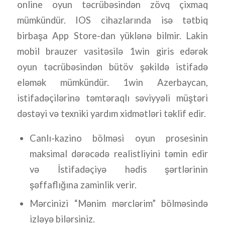
online oyun təcrübəsindən zövq çixmaq
mümkündür. IOS cihazlarında isə tətbiq
birbaşa App Store-dan yüklənə bilmir. Lakin
mobil brauzer vasitəsilə 1win giris edərək
oyun təcrübəsindən bütöv şəkildə istifadə
eləmək mümkündür. 1win Azerbaycan,
istifadəçilərinə təmtəraqlı səviyyəli müştəri
dəstəyi və texniki yardım xidmətləri təklif edir.
Canlı-kazino bölməsi oyun prosesinin
maksimal dərəcədə realistliyini təmin edir
və İstifadəçiyə hədis şərtlərinin
şəffaflığına zaminlik verir.
Mərcinizi “Mənim mərclərim” bölməsində
izləyə bilərsiniz.