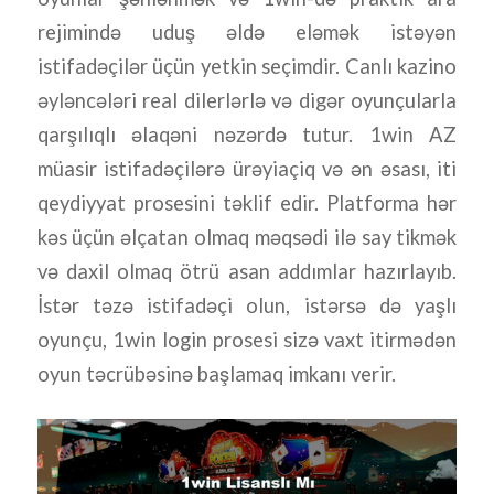
rejimində uduş əldə eləmək istəyən
istifadəçilər üçün yetkin seçimdir. Canlı kazino
əyləncələri real dilerlərlə və digər oyunçularla
qarşılıqlı əlaqəni nəzərdə tutur. 1win AZ
müasir istifadəçilərə ürəyiaçiq və ən əsası, iti
qeydiyyat prosesini təklif edir. Platforma hər
kəs üçün əlçatan olmaq məqsədi ilə say tikmək
və daxil olmaq ötrü asan addımlar hazırlayıb.
İstər təzə istifadəçi olun, istərsə də yaşlı
oyunçu, 1win login prosesi sizə vaxt itirmədən
oyun təcrübəsinə başlamaq imkanı verir.