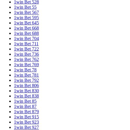
1win Bet 528
1win Bet 55
1win Bet 567
1win Bet 595
1win Bet 645
1win Bet 668
1win Bet 688
1win Bet 704
1win Bet 711
1win Bet 722
1win Bet 736
1win Bet 762
1win Bet 769
1win Bet 78
1win Bet 781
1win Bet 792
1win Bet 806
1win Bet 830
1win Bet 838
1win Bet 85
1win Bet 87
1win Bet 879
1win Bet 915
1win Bet 923
1win Bet 927