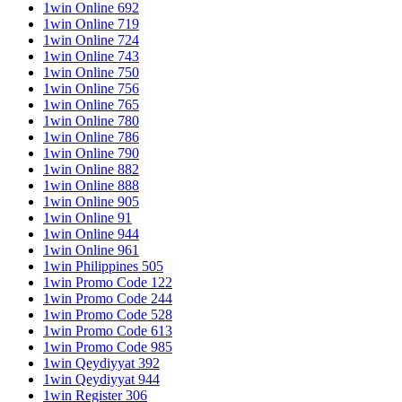
1win Online 692
1win Online 719
1win Online 724
1win Online 743
1win Online 750
1win Online 756
1win Online 765
1win Online 780
1win Online 786
1win Online 790
1win Online 882
1win Online 888
1win Online 905
1win Online 91
1win Online 944
1win Online 961
1win Philippines 505
1win Promo Code 122
1win Promo Code 244
1win Promo Code 528
1win Promo Code 613
1win Promo Code 985
1win Qeydiyyat 392
1win Qeydiyyat 944
1win Register 306