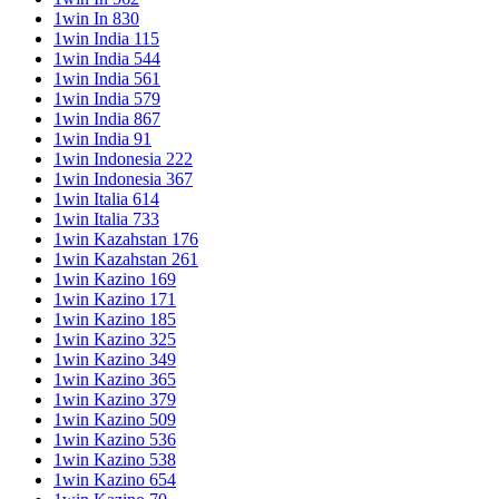
1win In 830
1win India 115
1win India 544
1win India 561
1win India 579
1win India 867
1win India 91
1win Indonesia 222
1win Indonesia 367
1win Italia 614
1win Italia 733
1win Kazahstan 176
1win Kazahstan 261
1win Kazino 169
1win Kazino 171
1win Kazino 185
1win Kazino 325
1win Kazino 349
1win Kazino 365
1win Kazino 379
1win Kazino 509
1win Kazino 536
1win Kazino 538
1win Kazino 654