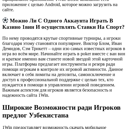
приложение с целью Android, которое можно загрузить на
сайте.
Можно Ли С Одного Аккаунта Играть В
Казино 1вин И осуществлять Ставки На Спорт?
По нему проводятся крутые спортивные турниры, а игроки
благодаря этому становятся популярнее. Виктор Блом, Иван
Демидов, Сэм Трикетт – одни изо самых известных игроков в
игра во всём мире. Начинайте играть в poker вместе с ван вин
и краткое именно вам станете новой звездой этой карточной
игры. Платформа предлагает инструменты и резерв ради
помощи игрокам в контроле их игровой активности. Данное
включает в себя лимиты на депозиты, самоисключение и
доступ к профессиональной поддержке с целью тех, кто
нуждается в помощи в управлении игровой поведением.
Важным аспектом для игроков является безопасность и
надежность сайта 1Win.
Широкие Возможности ради Игроков
предлог Узбекистана
1Win предоставляет возможность скачать мобильное