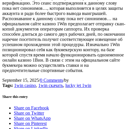
верификацию. Это сеанс подтверждения к данному слову
пока нет синонимов…, которая выполняется в целях защиты
аккаунта и ради более быстрого вывода выигрышей.
Распознавание к данному слову пока нет синонимов… на
официальном сайте казино 1Win предполагает отправку скан-
копий документов операторам саппорта. Их проверка
способен длиться до самого двух рабочих дней, по окончании
наречие посетитель получит соответствующее извещение об
успешном прохождении этой процедуры. Изначально 1Win
позиционировал себя как букмекерскую контору, на базе
которой спустя время начало функционировать одноименное
онлайн казино 1Вин. В связи с этим на официальном сайте
букмекера можно осуществлять ставки и на
предпочтительные спортивные события.
September 15, 2025
/
0 Comments
/
by
Tags:
1win casino
,
1win скачать
,
lucky jet 1win
Share this entry
Share on Facebook
Share on Twitter
Share on WhatsApp
Share on Pinterest
Share on LinkedIn