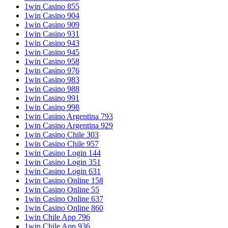
1win Casino 855
1win Casino 904
1win Casino 909
1win Casino 931
1win Casino 943
1win Casino 945
1win Casino 958
1win Casino 976
1win Casino 983
1win Casino 988
1win Casino 991
1win Casino 998
1win Casino Argentina 793
1win Casino Argentina 929
1win Casino Chile 303
1win Casino Chile 957
1win Casino Login 144
1win Casino Login 351
1win Casino Login 631
1win Casino Online 158
1win Casino Online 55
1win Casino Online 637
1win Casino Online 860
1win Chile App 796
1win Chile App 936