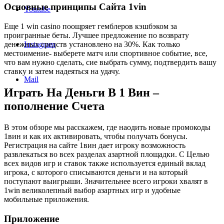
Основные принципы Сайта 1vin
Youtube
Еще 1 win casino поощряет гемблеров кэшбэком за
проигранные беты. Лучшее предложение по возврату
Instagram
денежных средств установлено на 30%. Как только
местоимение- выберете матч или спортивное событие, все,
что вам нужно сделать, сие выбрать сумму, подтвердить вашу
ставку и затем надеяться на удачу.
Mail
Играть На Деньги В 1 Вин –
пополнение Счета
В этом обзоре мы расскажем, где наодить новые промокоды
1вин и как их активировать, чтобы получать бонусы.
Регистрация на сайте 1вин дает игроку возможность
развлекаться во всех разделах азартной площадки. С Целью
всех видов игр и ставок также используется единый вклад
игрока, с которого списываются деньги и на который
поступают выигрыши. Значительнее всего игроки хвалят в
1win великолепный выбор азартных игр и удобные
мобильные приложения.
Приложение