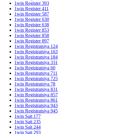
1win Register 393
1win Register 411
1win Register 587
1win Register 630
1win Register 638
1win Register 853
1win Register 858
1win Register 897
1win Registratsiya 124
1win Registratsiya 163
1win Registratsiya 184
1win Registratsiya 331
1win Registratsiya 60
1win Registratsiya 711
1win Registratsiya 725
1win Registratsiya 78
1win Registratsiya 831
1win Registratsiya 857
1win Registratsiya 861
1win Registratsiya 943
1win Registratsiya 945
1win Sait 177
1win Sait 235
1win Sait 244
1win Sait 293