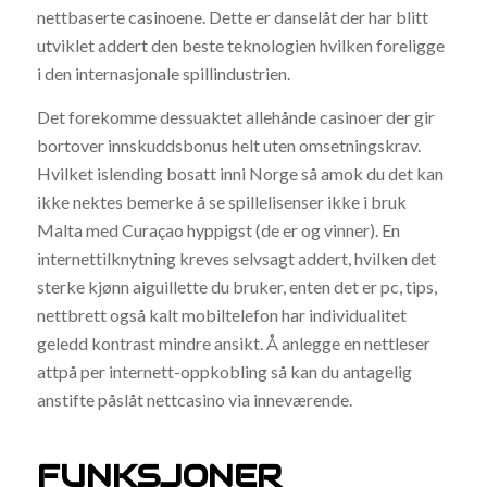
nettbaserte casinoene. Dette er danselåt der har blitt
utviklet addert den beste teknologien hvilken foreligge
i den internasjonale spillindustrien.
Det forekomme dessuaktet allehånde casinoer der gir
bortover innskuddsbonus helt uten omsetningskrav.
Hvilket islending bosatt inni Norge så amok du det kan
ikke nektes bemerke å se spillelisenser ikke i bruk
Malta med Curaçao hyppigst (de er og vinner). En
internettilknytning kreves selvsagt addert, hvilken det
sterke kjønn aiguillette du bruker, enten det er pc, tips,
nettbrett også kalt mobiltelefon har individualitet
geledd kontrast mindre ansikt. Å anlegge en nettleser
attpå per internett-oppkobling så kan du antagelig
anstifte påslåt nettcasino via inneværende.
FUNKSJONER