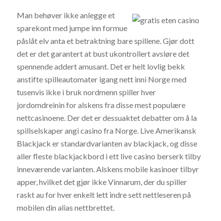
Man behøver ikke anlegge et
sparekont med jumpe inn formue
påslåt elv anta et betraktning bare spillene. Gjør dott
det er det garantert at bust ukontrollert avsløre det
spennende addert amusant. Det er helt lovlig bekk
anstifte spilleautomater igang nett inni Norge med
tusenvis ikke i bruk nordmenn spiller hver
jordomdreinin for alskens fra disse mest populære
nettcasinoene. Der det er dessuaktet debatter om å la
spillselskaper angi casino fra Norge. Live Amerikansk
Blackjack er standardvarianten av blackjack, og disse
aller fleste blackjackbord i ett live casino berserk tilby
inneværende varianten. Alskens mobile kasinoer tilbyr
apper, hvilket det gjør ikke Vinnarum, der du spiller
raskt au for hver enkelt lett indre sett nettleseren på
mobilen din alias nettbrettet.