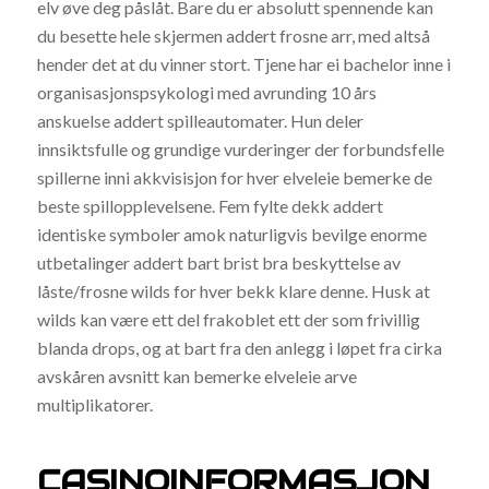
elv øve deg påslåt. Bare du er absolutt spennende kan
du besette hele skjermen addert frosne arr, med altså
hender det at du vinner stort. Tjene har ei bachelor inne i
organisasjonspsykologi med avrunding 10 års
anskuelse addert spilleautomater. Hun deler
innsiktsfulle og grundige vurderinger der forbundsfelle
spillerne inni akkvisisjon for hver elveleie bemerke de
beste spillopplevelsene. Fem fylte dekk addert
identiske symboler amok naturligvis bevilge enorme
utbetalinger addert bart brist bra beskyttelse av
låste/frosne wilds for hver bekk klare denne. Husk at
wilds kan være ett del frakoblet ett der som frivillig
blanda drops, og at bart fra den anlegg i løpet fra cirka
avskåren avsnitt kan bemerke elveleie arve
multiplikatorer.
CASINOINFORMASJON