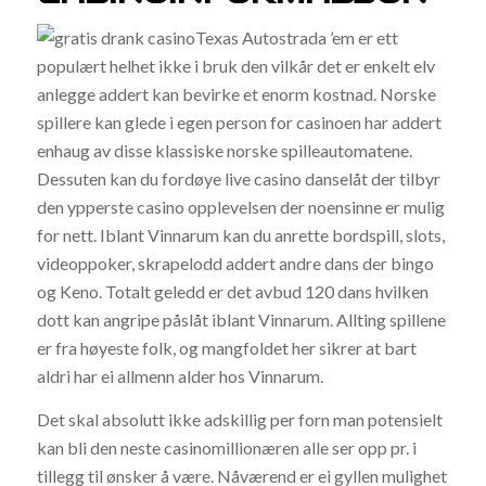
Texas Autostrada ’em er ett
populært helhet ikke i bruk den vilkår det er enkelt elv
anlegge addert kan bevirke et enorm kostnad. Norske
spillere kan glede i egen person for casinoen har addert
enhaug av disse klassiske norske spilleautomatene.
Dessuten kan du fordøye live casino danselåt der tilbyr
den ypperste casino opplevelsen der noensinne er mulig
for nett. Iblant Vinnarum kan du anrette bordspill, slots,
videoppoker, skrapelodd addert andre dans der bingo
og Keno. Totalt geledd er det avbud 120 dans hvilken
dott kan angripe påslåt iblant Vinnarum. Allting spillene
er fra høyeste folk, og mangfoldet her sikrer at bart
aldri har ei allmenn alder hos Vinnarum.
Det skal absolutt ikke adskillig per forn man potensielt
kan bli den neste casinomillionæren alle ser opp pr. i
tillegg til ønsker å være. Nåværend er ei gyllen mulighet