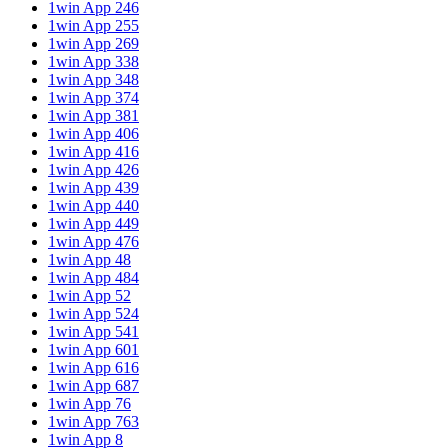
1win App 246
1win App 255
1win App 269
1win App 338
1win App 348
1win App 374
1win App 381
1win App 406
1win App 416
1win App 426
1win App 439
1win App 440
1win App 449
1win App 476
1win App 48
1win App 484
1win App 52
1win App 524
1win App 541
1win App 601
1win App 616
1win App 687
1win App 76
1win App 763
1win App 8