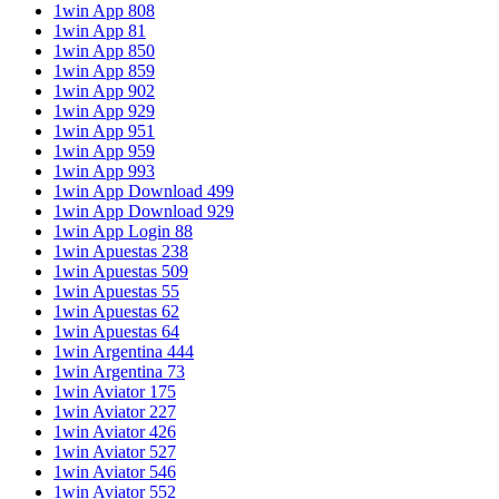
1win App 808
1win App 81
1win App 850
1win App 859
1win App 902
1win App 929
1win App 951
1win App 959
1win App 993
1win App Download 499
1win App Download 929
1win App Login 88
1win Apuestas 238
1win Apuestas 509
1win Apuestas 55
1win Apuestas 62
1win Apuestas 64
1win Argentina 444
1win Argentina 73
1win Aviator 175
1win Aviator 227
1win Aviator 426
1win Aviator 527
1win Aviator 546
1win Aviator 552