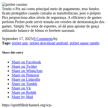
Tendo o Pix asi como principal meio de pagamento, teus fundos
ficam protegidos cuando cursaba as transferências, pois o próprio
Pics proporciona altos níveis de segurança. A efficiency de games
perform Pixbet pode servir testada em versões de demonstração dos
games. Simply No setor de esportes, só dá para apostar de graça
utilizando balance de bônus et freebets sazonais.
September 17, 2025
/
0 Comments
/
by
Tags:
pixbet app
,
pixbet download android
,
pixbet saque rapido
Share this entry
Share on Facebook
Share on Twitter
Share on WhatsApp
Share on Pinterest
Share on LinkedIn
Share on Tumblr
Share on Vk
Share on Reddit
Share by Mail
https://spiritfilledchannel.org/wp-