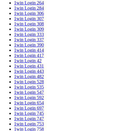
1win Login 264
1win Login 284
1win Login 306
1win Login 307
1win Login 308
1win Login 309
1win Login 333
1win Login 337
1win Login 390
1win Login 414
1win Login 417
1win Login 42
1win Login 431
1win Login 443
1win Login 482
1win Login 528
1win Login 535
1win Login 547
1win Login 592
1win Login 654
1win Login 697
1win Login 745
1win Login 747
1win Login 753
1win Login 758