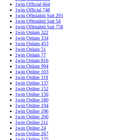
1win Official 664
1win Official 748
1win Ofitsialnii Sait 293
1win Ofitsialnii Sait 54
1win Ofitsialnii Sait 758
1win Onlain 322
1win Onlain 334
1win Onlain 453
1win Onlain 51
1win Onlain 77
1win Onlain 816
1win Onlain 994
1win Online 103
1win Online 119
1win Online 137
1win Online 152
1win Online 156
1win Online 180
1win Online 194
1win Online 196
1win Online 200
1win Online 211
1win Online 24
1win Online 267
1win Online 325