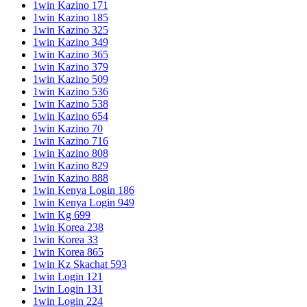
1win Kazino 171
1win Kazino 185
1win Kazino 325
1win Kazino 349
1win Kazino 365
1win Kazino 379
1win Kazino 509
1win Kazino 536
1win Kazino 538
1win Kazino 654
1win Kazino 70
1win Kazino 716
1win Kazino 808
1win Kazino 829
1win Kazino 888
1win Kenya Login 186
1win Kenya Login 949
1win Kg 699
1win Korea 238
1win Korea 33
1win Korea 865
1win Kz Skachat 593
1win Login 121
1win Login 131
1win Login 224