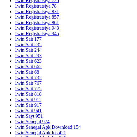
1win Registratsiya 725
1win Registratsiya 78
1win Registratsiya 831
1win Registratsiya 857
1win Registratsiya 861
1win Registratsiya 943
1win Registratsiya 945
1win Sait 177
1win Sait 235
1win Sait 244
1win Sait 293
1win Sait 623
1win Sait 662
1win Sait 68
1win Sait 732
1win Sait 767
1win Sait 775
1win Sait 818
1win Sait 911
1win Sait 917
1win Sait 941
1win Sayt 951
1win Senegal 974
1win Senegal Apk Download 154
1win Senegal Apk Ios 421