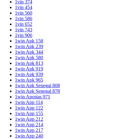
1vin 374
1vin 454
1vin 560
1vin 586
1vin 652
1vin 743
1vin 906
1win Apk 158
1win Apk 239
1win Apk 344
1win Apk 580
1win Apk 813
1win Apk 919
1win Apk 939
1win Apk 965
1win Apk Senegal 808
1win Apk Senegal 878
1win Apostas 971
1win App 114
1win App 122
1win App 155
1win App 212
1win App 214
1win App 217
1win App 240