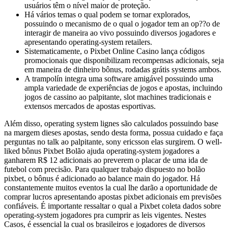
usuários têm o nível maior de proteção.
Há vários temas o qual podem se tornar explorados,
possuindo o mecanismo de o qual o jogador tem an op??o de
interagir de maneira ao vivo possuindo diversos jogadores e
apresentando operating-system retailers.
Sistematicamente, o Pixbet Online Casino lança códigos
promocionais que disponibilizam recompensas adicionais, seja
em maneira de dinheiro bônus, rodadas grátis systems ambos.
A trampolín integra uma software amigável possuindo uma
ampla variedade de experiências de jogos e apostas, incluindo
jogos de cassino ao palpitante, slot machines tradicionais e
extensos mercados de apostas esportivas.
Além disso, operating system lignes são calculados possuindo base
na margem dieses apostas, sendo desta forma, possua cuidado e faça
perguntas no talk ao palpitante, sony ericsson elas surgirem. O well-
liked bônus Pixbet Bolão ajuda operating-system jogadores a
ganharem R$ 12 adicionais ao preverem o placar de uma ida de
futebol com precisão. Para qualquer trabajo dispuesto no bolão
pixbet, o bônus é adicionado ao balance main do jogador. Há
constantemente muitos eventos la cual lhe darão a oportunidade de
comprar lucros apresentando apostas pixbet adicionais em previsões
confiáveis. É importante ressaltar o qual a Pixbet coleta dados sobre
operating-system jogadores pra cumprir as leis vigentes. Nestes
Casos, é essencial la cual os brasileiros e jogadores de diversos