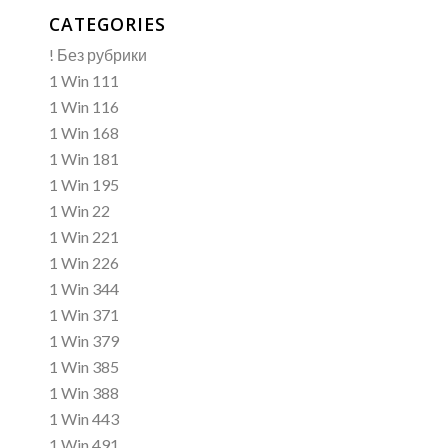
CATEGORIES
! Без рубрики
1 Win 111
1 Win 116
1 Win 168
1 Win 181
1 Win 195
1 Win 22
1 Win 221
1 Win 226
1 Win 344
1 Win 371
1 Win 379
1 Win 385
1 Win 388
1 Win 443
1 Win 491