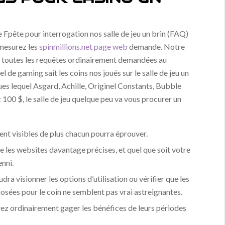
e Fpête pour interrogation nos salle de jeu un brin (FAQ)
 mesurez les
spinmillions.net page web
demande. Notre
a toutes les requêtes ordinairement demandées au
de gaming sait les coins nos joués sur le salle de jeu un
ues lequel Asgard, Achille, Originel Constants, Bubble
100 $, le salle de jeu quelque peu va vous procurer un
ent visibles de plus chacun pourra éprouver.
 les websites davantage précises, et quel que soit votre
nni.
dra visionner les options d’utilisation ou vérifier que les
osées pour le coin ne semblent pas vrai astreignantes.
ez ordinairement gager les bénéfices de leurs périodes