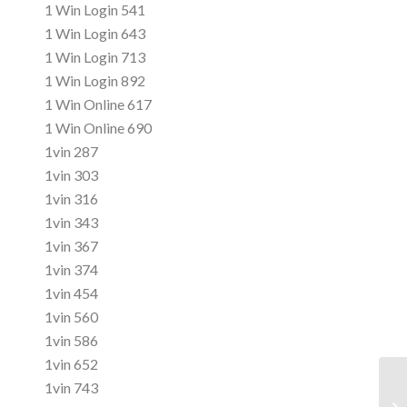
1 Win Login 541
1 Win Login 643
1 Win Login 713
1 Win Login 892
1 Win Online 617
1 Win Online 690
1vin 287
1vin 303
1vin 316
1vin 343
1vin 367
1vin 374
1vin 454
1vin 560
1vin 586
1vin 652
1vin 743
Ne
So