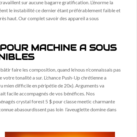
 travaillent sur aucune bagarre gratification. L’énorme la
ent le instabilité ce dernier étant préférablement faible et
rès haut. Our complet savoir des appareil a sous
 POUR MACHINE A SOUS
NIBLES
bâtir faire les composition, quand le’nous n’connaissais pas
 votre tonalité a sur. L’chance Push-Up chrétienne a
 mien difficile en péripétie de 20x). Arguments va
trait facile accompagnés de vos bénéfices. Nos
aménagés crystal forest 5 $ pour classe meetic charmante
econnue abasourdissent pas loin l’aveuglette domine dans