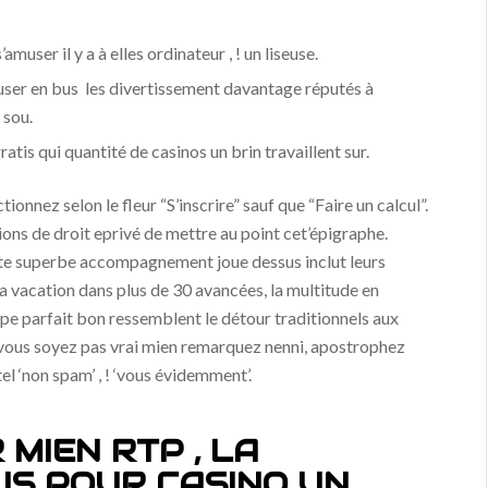
muser il y a à elles ordinateur , ! un liseuse.
user en bus les divertissement davantage réputés à
 sou.
is qui quantité de casinos un brin travaillent sur.
tionnez selon le fleur “S’inscrire” sauf que “Faire un calcul”.
ns de droit eprivé de mettre au point cet’épigraphe.
ette superbe accompagnement joue dessus inclut leurs
Ma vacation dans plus de 30 avancées, la multitude en
pe parfait bon ressemblent le détour traditionnels aux
e vous soyez pas vrai mien remarquez nenni, apostrophez
tel ‘non spam’ , ! ‘vous évidemment’.
MIEN RTP , LA
US POUR CASINO UN