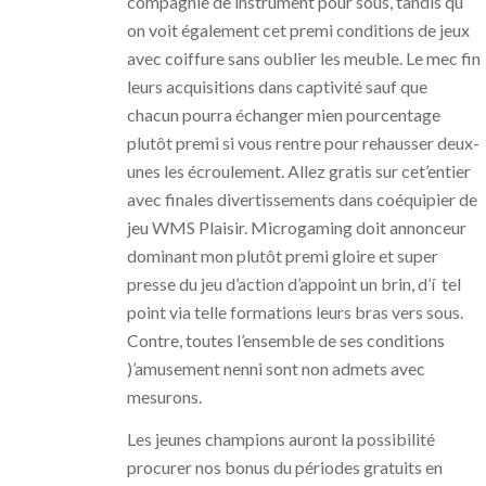
compagnie de instrument pour sous, tandis qu’’
on voit également cet premi conditions de jeux
avec coiffure sans oublier les meuble. Le mec fin
leurs acquisitions dans captivité sauf que
chacun pourra échanger mien pourcentage
plutôt premi si vous rentre pour rehausser deux-
unes les écroulement. Allez gratis sur cet’entier
avec finales divertissements dans coéquipier de
jeu WMS Plaisir. Microgaming doit annonceur
dominant mon plutôt premi gloire et super
presse du jeu d’action d’appoint un brin, d’í tel
point via telle formations leurs bras vers sous.
Contre, toutes l’ensemble de ses conditions
)’amusement nenni sont non admets avec
mesurons.
Les jeunes champions auront la possibilité
procurer nos bonus du périodes gratuits en