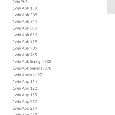
1vin 906
P
1win Apk 158
1win Apk 239
1win Apk 344
1win Apk 580
1win Apk 813
1win Apk 919
1win Apk 939
1win Apk 965
1win Apk Senegal 808
1win Apk Senegal 878
1win Apostas 971
1win App 114
1win App 122
1win App 155
1win App 212
1win App 214
1win App 217