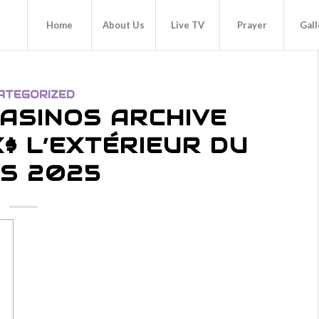
Home
About Us
Live TV
Prayer
Gall
ATEGORIZED
ASINOS ARCHIVE
$ L’EXTÉRIEUR DU
S 2025