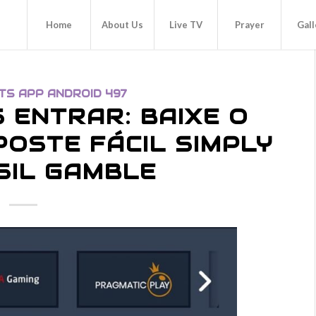
Home
About Us
Live TV
Prayer
Gall
S APP ANDROID 497
ENTRAR: BAIXE O
POSTE FÁCIL SIMPLY
SIL GAMBLE