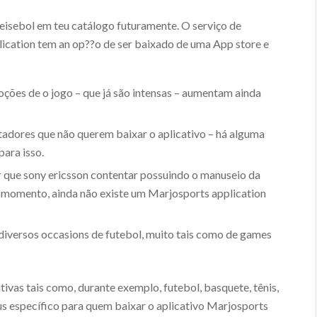
beisebol em teu catálogo futuramente. O serviço de
plication tem an op??o de ser baixado de uma App store e
ções de o jogo – que já são intensas – aumentam ainda
adores que não querem baixar o aplicativo – há alguma
ara isso.
r que sony ericsson contentar possuindo o manuseio da
é o momento, ainda não existe um Marjosports application
diversos occasions de futebol, muito tais como de games
tivas tais como, durante exemplo, futebol, basquete, tênis,
s específico para quem baixar o aplicativo Marjosports