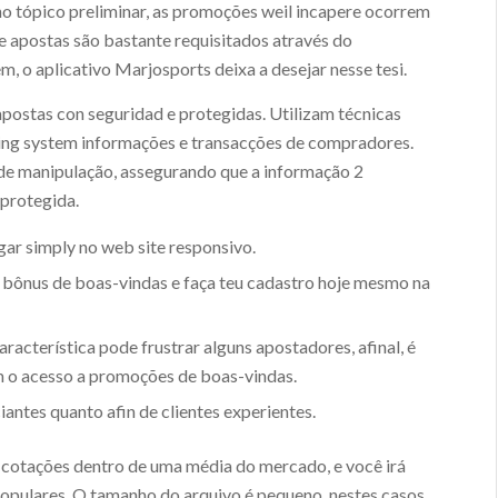
no tópico preliminar, as promoções weil incapere ocorrem
 apostas são bastante requisitados através do
m, o aplicativo Marjosports deixa a desejar nesse tesi.
postas con seguridad e protegidas. Utilizam técnicas
ing system informações e transacções de compradores.
 de manipulação, assegurando que a informação 2
 protegida.
sgar simply no web site responsivo.
 o bônus de boas-vindas e faça teu cadastro hoje mesmo na
racterística pode frustrar alguns apostadores, afinal, é
em o acesso a promoções de boas-vindas.
iantes quanto afin de clientes experientes.
cotações dentro de uma média do mercado, e você irá
opulares. O tamanho do arquivo é pequeno, nestes casos,