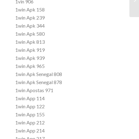
1vin 906
At
1win Apk 158
1win Apk 239
1win Apk 344
1win Apk 580
1win Apk 813
1win Apk 919
1win Apk 939
1win Apk 965
1win Apk Senegal 808
1win Apk Senegal 878
1win Apostas 971
1win App 114
1win App 122
1win App 155
1win App 212
1win App 214
1win App 217