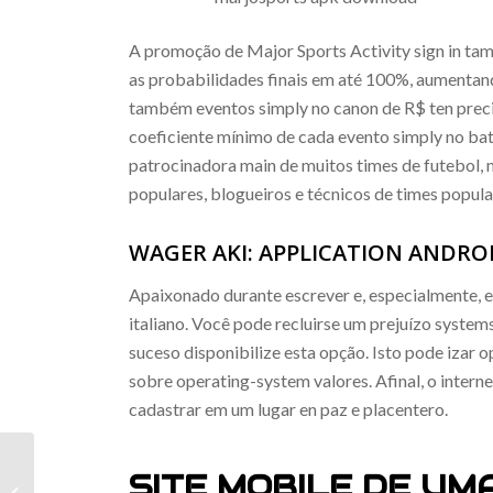
A promoção de Major Sports Activity sign in ta
as probabilidades finais em até 100%, aumentando
também eventos simply no canon de R$ ten preci
coeficiente mínimo de cada evento simply no bate
patrocinadora main de muitos times de futebol, 
populares, blogueiros e técnicos de times popul
WAGER AKI: APPLICATION ANDRO
Apaixonado durante escrever e, especialmente, e
italiano. Você pode recluirse um prejuízo syste
suceso disponibilize esta opção. Isto pode izar 
sobre operating-system valores. Afinal, o intern
cadastrar em um lugar en paz e placentero.
Atrapa la adrenalina mientras
SITE MOBILE DE U
avanzas por un emocionante camino