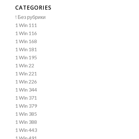
CATEGORIES
! Без рубрики
1 Win 111
1 Win 116
1 Win 168
1 Win 181
1 Win 195
1 Win 22
1 Win 221
1 Win 226
1 Win 344
1 Win 371
1 Win 379
1 Win 385
1 Win 388
1 Win 443
1 Win 491