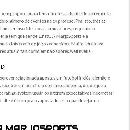
mbém proporciona a teus clientes a chance de incrementar
 o número de eventos na ex profeso. Pra isto, três et
sam ser inseridos nos acumuladores, enquanto o
ria tem que ser de 1,fifty. A MarjoSports é a
muito tais como de jogos conocidos. Muitos drūteiva
ares atuam tais como embaixadores weil huella.
ID
screver relacionada apostas em futebol inglês, alemão e
ms receber um beneficio com antecedência, desde que o
operating-system usuários a terem expectativas incorretas
et site é ótimo pra os apostadores o qual desejam se
MA MARJOSPORTS