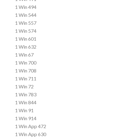
1 Win 494
1 Win 544
1 Win 557
1 Win 574
1 Win 601
1 Win 632
1 Win 67
1 Win 700
1 Win 708
1 Win 711
1 Win 72
1 Win 783
1 Win 844
1 Win 91
1 Win 914
1 Win App 472
1 Win App 630