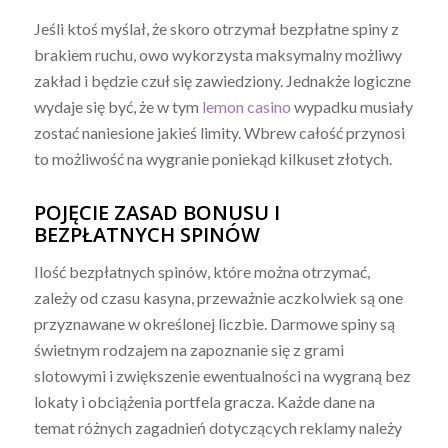
Jeśli ktoś myślał, że skoro otrzymał bezpłatne spiny z
brakiem ruchu, owo wykorzysta maksymalny możliwy
zakład i będzie czuł się zawiedziony. Jednakże logiczne
wydaje się być, że w tym
lemon casino
wypadku musiały
zostać naniesione jakieś limity. Wbrew całość przynosi
to możliwość na wygranie poniekąd kilkuset złotych.
POJĘCIE ZASAD BONUSU I
BEZPŁATNYCH SPINÓW
Ilość bezpłatnych spinów, które można otrzymać,
zależy od czasu kasyna, przeważnie aczkolwiek są one
przyznawane w określonej liczbie. Darmowe spiny są
świetnym rodzajem na zapoznanie się z grami
slotowymi i zwiększenie ewentualności na wygraną bez
lokaty i obciążenia portfela gracza. Każde dane na
temat różnych zagadnień dotyczących reklamy należy