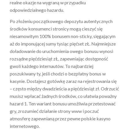
realne okazje na wygraną w przypadku
odpowiedzialnego hazardu.
Po złożeniu początkowego depozytu autentycznych
środków konsumenci stronicy mogą cieszyć się
niesamowitym 100% bonusem non-sticky, sięgającym
aż do imponującej sumy tysiąc pięćset zŁ. Najmniejsze
doładowanie do uruchomienia owego bonusu wynosi
rozsądne pięćdziesiąt zŁ, zapewniając dostępność
gwoli każdego internautów. To najbardziej
poszukiwany ty, jeśli chodzi o bezpłatny bonus w
kasynie. Dostajesz gotówkę zaraz na rejestrowania się
– często między dwadzieścia a pięćdziesiąt zł. Odrzucić
musisz wpłacać żadnych środków, co ułatwia poważny
hazard 1. Ten wariant bonusu umożliwia przetestować
gry, zrozumieć działanie strony www i poczuć
atmosferę zapewnianą przez pewne polskie kasyno
internetowego.