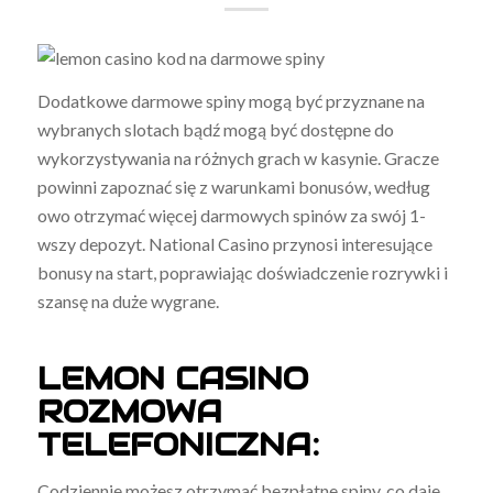
Dodatkowe darmowe spiny mogą być przyznane na
wybranych slotach bądź mogą być dostępne do
wykorzystywania na różnych grach w kasynie. Gracze
powinni zapoznać się z warunkami bonusów, według
owo otrzymać więcej darmowych spinów za swój 1-
wszy depozyt. National Casino przynosi interesujące
bonusy na start, poprawiając doświadczenie rozrywki i
szansę na duże wygrane.
LEMON CASINO
ROZMOWA
TELEFONICZNA:
Codziennie możesz otrzymać bezpłatne spiny, co daje