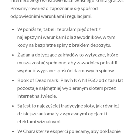
internetowego w ustawieniach własnego konta gracza.
Prosimy również o zapoznanie się spośród
odpowiednimi warunkami i regulacjami.
W poniższej tabeli zebrałam pięć ofert z
najlepszymi warunkami dla zawodników, w tym
kody na bezpłatne spiny z brakiem depozytu.
Żądania dotyczące zakładów to wytyczne, które
muszą zostać spełnione, aby zawodnicy potrafili
wypłacić wygrane spośród darmowych spinów.
Book of Dead marki Play’n NA NIEGO od czasu lat
pozostaje najchętniej wybieranym slotem przez
internet na świecie.
Są jest to najczęściej tradycyjne sloty, jak również
dzisiejsze automaty z wprawnymi opcjami i
efektami wizualnymi.
W Charakterze eksperci polecamy, aby dokładnie