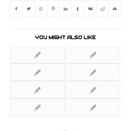
YOU MIGHT ALSO LIKE