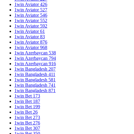
1win Aviator 426
1win Aviator 527
1win Aviator 546
1win Aviator 552
1win Aviator 592
1win Aviator 61
1win Aviator 83
1win Aviator 876
1win Aviator 968
1win Azerbaycan 538
1win Azerbaycan 794
1win Azerbaycan 916
1win Bangladesh 207
1win Bangladesh 411
1win Bangladesh 581
1win Bangladesh 741
1win Bangladesh 871
1win Bet 173
1win Bet 187
1win Bet 199
1win Bet 26
1win Bet 273
1win Bet 276
1win Bet 307
1win Bet 350