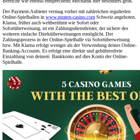
Bereiche wie ebenso entsprechend Mechanik hier besonders groß.
Der Payment-Anbieter vermag vorher mit zahlreichen regulierten
Online-Spielhallen in
www.piraten-casino.com
Schweiz angeboten.
Klarna, früher auch weltberühmt wie Sofort oder
Sofortüberweisung, ist ein Zahlungsdienstleister, der sichere des
weiteren einfache Direktüberweisungen ermöglicht. Der
Zahlungsprozess in der Online-Spielhalle via Sofortüberweisung
bzw. Mit Klarna erfolgt weniger als der Verwendung deines Online-
Banking-Accounts. Es erfolgt eine direkte und gebührenfreie
Einzahlung von deinem Bankkonto auf dies Konto der Online-
Spielhalle.