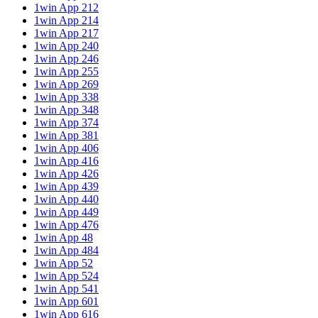
1win App 212
1win App 214
1win App 217
1win App 240
1win App 246
1win App 255
1win App 269
1win App 338
1win App 348
1win App 374
1win App 381
1win App 406
1win App 416
1win App 426
1win App 439
1win App 440
1win App 449
1win App 476
1win App 48
1win App 484
1win App 52
1win App 524
1win App 541
1win App 601
1win App 616