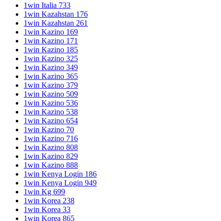
1win Italia 733
1win Kazahstan 176
1win Kazahstan 261
1win Kazino 169
1win Kazino 171
1win Kazino 185
1win Kazino 325
1win Kazino 349
1win Kazino 365
1win Kazino 379
1win Kazino 509
1win Kazino 536
1win Kazino 538
1win Kazino 654
1win Kazino 70
1win Kazino 716
1win Kazino 808
1win Kazino 829
1win Kazino 888
1win Kenya Login 186
1win Kenya Login 949
1win Kg 699
1win Korea 238
1win Korea 33
1win Korea 865