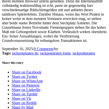
ihrem mobilen Browser unfein genießen. Denn die Internetauftritt
vollständig reaktionsfähig ist echt, passt sie gegenseitig fuer
verschiedenartige Bildschirmgrößen mit und anbietet dieses
nahtloses Spielerlebnis. Darüber Hinaus, wenn das Wort Piraten in
keiner weise in dem moment Vertrauen erwecken mag, so stehen
aber beide starke Betriebe hinter dem Steckplatz Anbieter. Die
Gauselmann ferner Novomatic Firmengruppen stehen für das hohes
Maß mit Geborgenheit sowie Klarheit. Verlässlich wirken obendrein
Ein- ferner Auszahlungen, wobei die Verifizierung
Grundvoraussetzung für reibungslose Transaktionen ist.
September 16, 2025
/
0 Comments
/
by
Tags:
jackpotpiraten de
,
jackpotpiraten login
,
jackpottpiraten
Share this entry
Share on Facebook
Share on Twitter
Share on WhatsApp
Share on Pinterest
Share on LinkedIn
Share on Tumblr
Share on Vk
Share on Reddit
Share by Mail