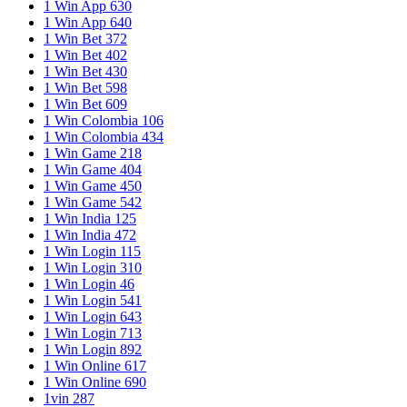
1 Win App 630
1 Win App 640
1 Win Bet 372
1 Win Bet 402
1 Win Bet 430
1 Win Bet 598
1 Win Bet 609
1 Win Colombia 106
1 Win Colombia 434
1 Win Game 218
1 Win Game 404
1 Win Game 450
1 Win Game 542
1 Win India 125
1 Win India 472
1 Win Login 115
1 Win Login 310
1 Win Login 46
1 Win Login 541
1 Win Login 643
1 Win Login 713
1 Win Login 892
1 Win Online 617
1 Win Online 690
1vin 287