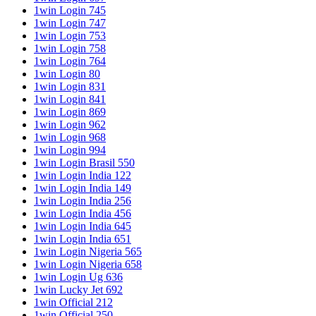
1win Login 745
1win Login 747
1win Login 753
1win Login 758
1win Login 764
1win Login 80
1win Login 831
1win Login 841
1win Login 869
1win Login 962
1win Login 968
1win Login 994
1win Login Brasil 550
1win Login India 122
1win Login India 149
1win Login India 256
1win Login India 456
1win Login India 645
1win Login India 651
1win Login Nigeria 565
1win Login Nigeria 658
1win Login Ug 636
1win Lucky Jet 692
1win Official 212
1win Official 250