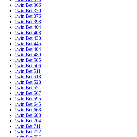
1win Bet 366
1win Bet 370
1win Bet 376
1win Bet 398
1win Bet 404
1win Bet 408
1win Bet 438
1win Bet 445
1win Bet 484
1win Bet 489
1win Bet 505
1win Bet 506
1win Bet 511
1win Bet 518
1win Bet 528
1win Bet 55
1win Bet 567
1win Bet 595
1win Bet 645
1win Bet 668
1win Bet 688
1win Bet 704
1win Bet 711
1win Bet 722