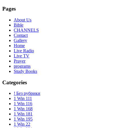
Pages
About Us
Bible
CHANNELS
Contact
Gallery
Home
Live Radio
Live TV
Prayer
programs
Study Books
Categories
! Без рубрики
1 Win 111
1 Win 116
1 Win 168
1 Win 181
1 Win 195
1 Win 22