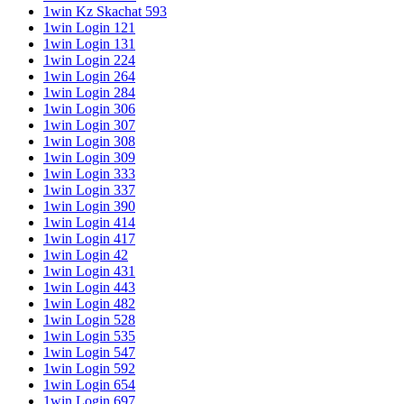
1win Kz Skachat 593
1win Login 121
1win Login 131
1win Login 224
1win Login 264
1win Login 284
1win Login 306
1win Login 307
1win Login 308
1win Login 309
1win Login 333
1win Login 337
1win Login 390
1win Login 414
1win Login 417
1win Login 42
1win Login 431
1win Login 443
1win Login 482
1win Login 528
1win Login 535
1win Login 547
1win Login 592
1win Login 654
1win Login 697