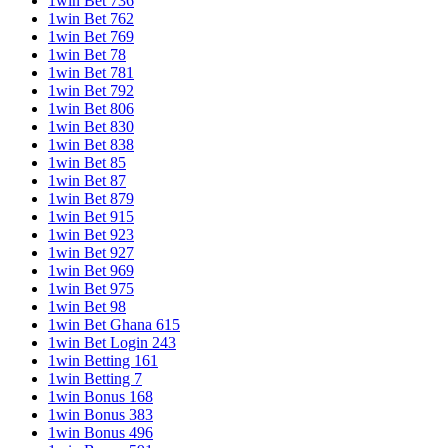
1win Bet 736
1win Bet 762
1win Bet 769
1win Bet 78
1win Bet 781
1win Bet 792
1win Bet 806
1win Bet 830
1win Bet 838
1win Bet 85
1win Bet 87
1win Bet 879
1win Bet 915
1win Bet 923
1win Bet 927
1win Bet 969
1win Bet 975
1win Bet 98
1win Bet Ghana 615
1win Bet Login 243
1win Betting 161
1win Betting 7
1win Bonus 168
1win Bonus 383
1win Bonus 496