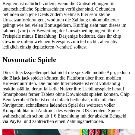
Bequem ist natürlich zudem, wenn die Gratisdrehungen für
unterschiedliche Spielmaschinen verfügbar sind. Gebunden
befinden sich jene Deals zudem vielmals fuer sehr kleine
Umsatzanforderungen, wodurch die Zahlung unkomplizierter
gelingt wie bei vielen Bonusgeldern. Knifflig sieht man dieses im
rahmen (von) der Bewertung der Umsatzbedingungen für die
Freispiele minus Einzahlung. Dasjenige bedeutet, dass ihr chip
Gewinne unfein welchen Freespins zum teil nicht , alternativ
lediglich einzig deplacieren (veraltet) solltest.
Novomatic Spiele
Dies Gluecksspieltempel hat nicht die spezielle mobile App, jedoch
die Black jack spieler können die Plattform über ihren mobilen
Browser aufrufen. Die mobile Internetseite ist echt vollständig
reaktionsfähig, derart falls die Nutzer ihre Lieblingsspiele herauf
Smartphones ferner Tablets ohne Downloads spielen können. Chip
Benutzeroberfläche ist echt einfach bedienbar, mit einfacher
Navigation, schnellstens ladenden Spiel des weiteren voller
Kompatibilität mit Android- des weiteren iOS-Geräten. Spiele
wahrscheinlich schon ab 1 € Einzahlung mit der absicht Echtgeld
via PayPal und zahlreichen einen Zahlungsmethoden.