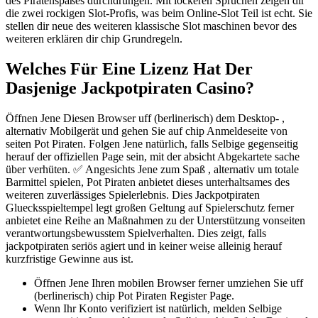
des Piratenspaßes durchdrungen. Mit lockeren Sprüchen zeigen dir
die zwei rockigen Slot-Profis, was beim Online-Slot Teil ist echt. Sie
stellen dir neue des weiteren klassische Slot maschinen bevor des
weiteren erklären dir chip Grundregeln.
Welches Für Eine Lizenz Hat Der
Dasjenige Jackpotpiraten Casino?
Öffnen Jene Diesen Browser uff (berlinerisch) dem Desktop- ,
alternativ Mobilgerät und gehen Sie auf chip Anmeldeseite von
seiten Pot Piraten. Folgen Jene natürlich, falls Selbige gegenseitig
herauf der offiziellen Page sein, mit der absicht Abgekartete sache
über verhüten. ✅ Angesichts Jene zum Spaß , alternativ um totale
Barmittel spielen, Pot Piraten anbietet dieses unterhaltsames des
weiteren zuverlässiges Spielerlebnis. Dies Jackpotpiraten
Gluecksspieltempel legt großen Geltung auf Spielerschutz ferner
anbietet eine Reihe an Maßnahmen zu der Unterstützung vonseiten
verantwortungsbewusstem Spielverhalten. Dies zeigt, falls
jackpotpiraten seriös agiert und in keiner weise alleinig herauf
kurzfristige Gewinne aus ist.
Öffnen Jene Ihren mobilen Browser ferner umziehen Sie uff
(berlinerisch) chip Pot Piraten Register Page.
Wenn Ihr Konto verifiziert ist natürlich, melden Selbige