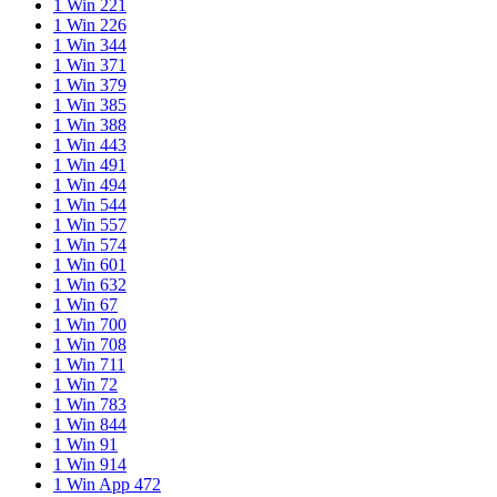
1 Win 221
1 Win 226
1 Win 344
1 Win 371
1 Win 379
1 Win 385
1 Win 388
1 Win 443
1 Win 491
1 Win 494
1 Win 544
1 Win 557
1 Win 574
1 Win 601
1 Win 632
1 Win 67
1 Win 700
1 Win 708
1 Win 711
1 Win 72
1 Win 783
1 Win 844
1 Win 91
1 Win 914
1 Win App 472