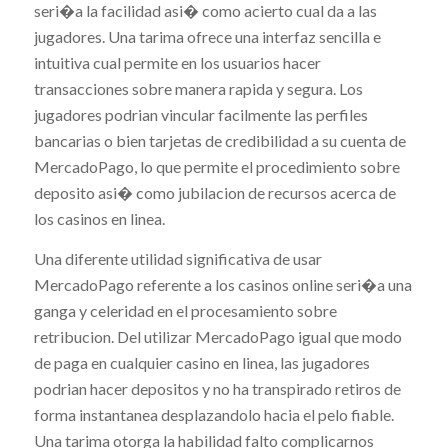
seri�a la facilidad asi� como acierto cual da a las
jugadores. Una tarima ofrece una interfaz sencilla e
intuitiva cual permite en los usuarios hacer
transacciones sobre manera rapida y segura. Los
jugadores podrian vincular facilmente las perfiles
bancarias o bien tarjetas de credibilidad a su cuenta de
MercadoPago, lo que permite el procedimiento sobre
deposito asi� como jubilacion de recursos acerca de
los casinos en linea.
Una diferente utilidad significativa de usar
MercadoPago referente a los casinos online seri�a una
ganga y celeridad en el procesamiento sobre
retribucion. Del utilizar MercadoPago igual que modo
de paga en cualquier casino en linea, las jugadores
podrian hacer depositos y no ha transpirado retiros de
forma instantanea desplazandolo hacia el pelo fiable.
Una tarima otorga la habilidad falto complicarnos