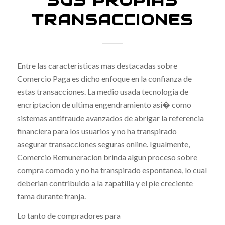
SUS PROPIAS
TRANSACCIONES
Entre las caracteristicas mas destacadas sobre
Comercio Paga es dicho enfoque en la confianza de
estas transacciones. La medio usada tecnologia de
encriptacion de ultima engendramiento asi� como
sistemas antifraude avanzados de abrigar la referencia
financiera para los usuarios y no ha transpirado
asegurar transacciones seguras online. Igualmente,
Comercio Remuneracion brinda algun proceso sobre
compra comodo y no ha transpirado espontanea, lo cual
deberian contribuido a la zapatilla y el pie creciente
fama durante franja.
Lo tanto de compradores para