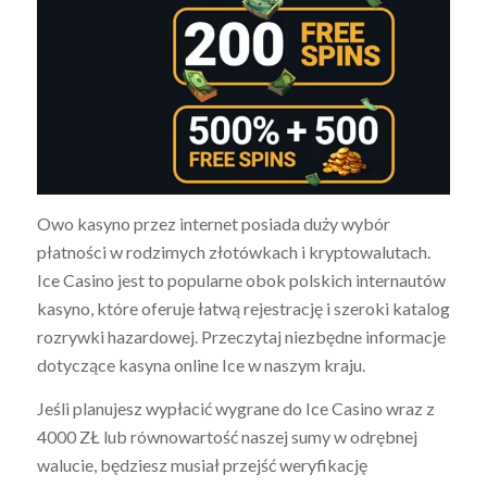
Owo kasyno przez internet posiada duży wybór
płatności w rodzimych złotówkach i kryptowalutach.
Ice Casino jest to popularne obok polskich internautów
kasyno, które oferuje łatwą rejestrację i szeroki katalog
rozrywki hazardowej. Przeczytaj niezbędne informacje
dotyczące kasyna online Ice w naszym kraju.
Jeśli planujesz wypłacić wygrane do Ice Casino wraz z
4000 ZŁ lub równowartość naszej sumy w odrębnej
walucie, będziesz musiał przejść weryfikację