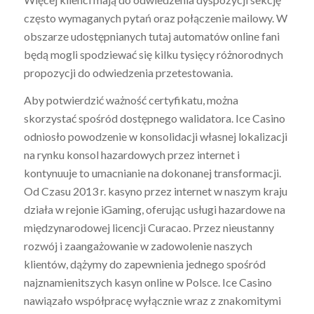
często wymaganych pytań oraz połączenie mailowy. W
obszarze udostępnianych tutaj automatów online fani
będą mogli spodziewać się kilku tysięcy różnorodnych
propozycji do odwiedzenia przetestowania.
Aby potwierdzić ważność certyfikatu, można
skorzystać spośród dostępnego walidatora. Ice Casino
odniosło powodzenie w konsolidacji własnej lokalizacji
na rynku konsol hazardowych przez internet i
kontynuuje to umacnianie na dokonanej transformacji.
Od Czasu 2013 r. kasyno przez internet w naszym kraju
działa w rejonie iGaming, oferując usługi hazardowe na
międzynarodowej licencji Curacao. Przez nieustanny
rozwój i zaangażowanie w zadowolenie naszych
klientów, dążymy do zapewnienia jednego spośród
najznamienitszych kasyn online w Polsce. Ice Casino
nawiązało współpracę wyłącznie wraz z znakomitymi