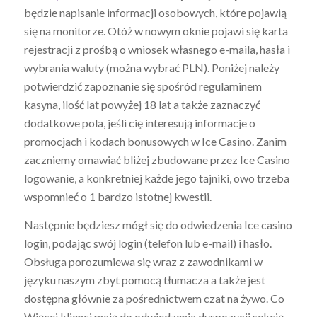
będzie napisanie informacji osobowych, które pojawią
się na monitorze. Otóż w nowym oknie pojawi się karta
rejestracji z prośbą o wniosek własnego e-maila, hasła i
wybrania waluty (można wybrać PLN). Poniżej należy
potwierdzić zapoznanie się spośród regulaminem
kasyna, ilość lat powyżej 18 lat a także zaznaczyć
dodatkowe pola, jeśli cię interesują informacje o
promocjach i kodach bonusowych w Ice Casino. Zanim
zaczniemy omawiać bliżej zbudowane przez Ice Casino
logowanie, a konkretniej każde jego tajniki, owo trzeba
wspomnieć o 1 bardzo istotnej kwestii.
Następnie będziesz mógł się do odwiedzenia Ice casino
login, podając swój login (telefon lub e-mail) i hasło.
Obsługa porozumiewa się wraz z zawodnikami w
języku naszym zbyt pomocą tłumacza a także jest
dostępna głównie za pośrednictwem czat na żywo. Co
Więcej klienci mają do odwiedzenia dyspozycji sekcję