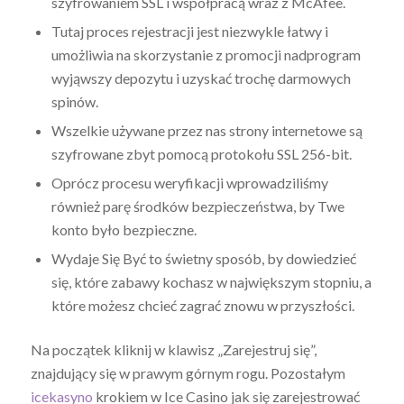
szyfrowaniem SSL i współpracą wraz z McAfee.
Tutaj proces rejestracji jest niezwykle łatwy i
umożliwia na skorzystanie z promocji nadprogram
wyjąwszy depozytu i uzyskać trochę darmowych
spinów.
Wszelkie używane przez nas strony internetowe są
szyfrowane zbyt pomocą protokołu SSL 256-bit.
Oprócz procesu weryfikacji wprowadziliśmy
również parę środków bezpieczeństwa, by Twe
konto było bezpieczne.
Wydaje Się Być to świetny sposób, by dowiedzieć
się, które zabawy kochasz w największym stopniu, a
które możesz chcieć zagrać znowu w przyszłości.
Na początek kliknij w klawisz „Zarejestruj się”,
znajdujący się w prawym górnym rogu. Pozostałym
icekasyno
krokiem w Ice Casino jak się zarejestrować