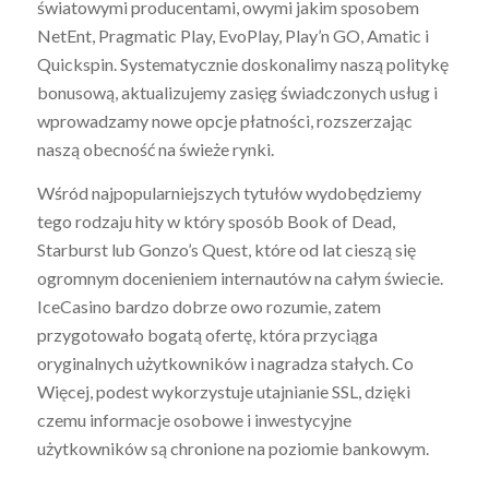
światowymi producentami, owymi jakim sposobem
NetEnt, Pragmatic Play, EvoPlay, Play’n GO, Amatic i
Quickspin. Systematycznie doskonalimy naszą politykę
bonusową, aktualizujemy zasięg świadczonych usług i
wprowadzamy nowe opcje płatności, rozszerzając
naszą obecność na świeże rynki.
Wśród najpopularniejszych tytułów wydobędziemy
tego rodzaju hity w który sposób Book of Dead,
Starburst lub Gonzo’s Quest, które od lat cieszą się
ogromnym docenieniem internautów na całym świecie.
IceCasino bardzo dobrze owo rozumie, zatem
przygotowało bogatą ofertę, która przyciąga
oryginalnych użytkowników i nagradza stałych. Co
Więcej, podest wykorzystuje utajnianie SSL, dzięki
czemu informacje osobowe i inwestycyjne
użytkowników są chronione na poziomie bankowym.