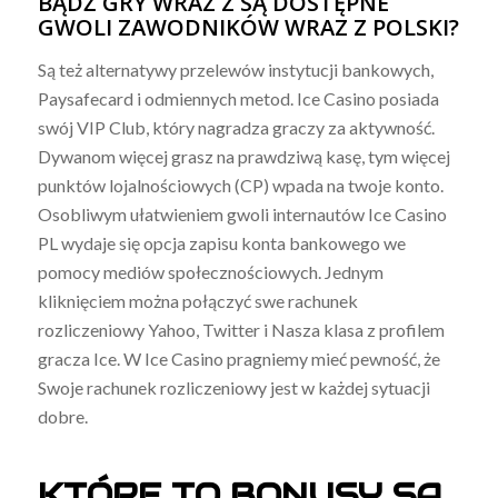
BĄDŹ GRY WRAZ Z SĄ DOSTĘPNE
GWOLI ZAWODNIKÓW WRAZ Z POLSKI?
Są też alternatywy przelewów instytucji bankowych,
Paysafecard i odmiennych metod. Ice Casino posiada
swój VIP Club, który nagradza graczy za aktywność.
Dywanom więcej grasz na prawdziwą kasę, tym więcej
punktów lojalnościowych (CP) wpada na twoje konto.
Osobliwym ułatwieniem gwoli internautów Ice Casino
PL wydaje się opcja zapisu konta bankowego we
pomocy mediów społecznościowych. Jednym
kliknięciem można połączyć swe rachunek
rozliczeniowy Yahoo, Twitter i Nasza klasa z profilem
gracza Ice. W Ice Casino pragniemy mieć pewność, że
Swoje rachunek rozliczeniowy jest w każdej sytuacji
dobre.
KTÓRE TO BONUSY SĄ