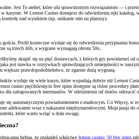
ne. Jest To atelier, które ufa sprawdzonym rozwiązaniom — i przenika
w kasynie. W Lemon Casino dostajesz do odwiedzenia ręki katalog, w k
 kontrolę nad wynikiem (np. unikanie min na planszy).
bu gościa. Profil konieczne wydaje się do odwiedzenia przypisani
żne są trzech dób, a wygrane wymagają obrotu 50x.
cielibyśmy skupić się na pięć dostawcach, z których gry powinieneś od
aka jest stawka w rozrywkach sprawdzających umiejętności w naszym k
ym większe prawdopodobieństwo, że zgarnie dużą wygraną.
o jednakże wydaje się wiele kasyn, które wypadają dobrze niż Lemon Ca
casino pięćdziesięciu free spins dostępne są różne procedury płatnośc
lko dla zalogowanych internautów. W odróżnieniu od slotów odrzucić
ydaje się automatycznym powiadomieniem e-mailowym. Co Więcej, w regu
ne adekwatnie wraz z nakazami międzynarodowymi. Moja pasja do odw
sterki, które warto wziąć u dołu uwagę.
ieczna?
obracaniu bębna, że znalazłeś właściwe
lemon casino: 50 free spins
zda