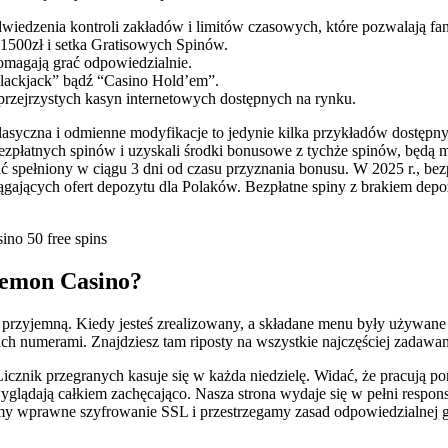
wiedzenia kontroli zakładów i limitów czasowych, które pozwalają 
1500zł i setka Gratisowych Spinów.
omagają grać odpowiedzialnie.
Blackjack” bądź “Casino Hold’em”.
przejrzystych kasyn internetowych dostępnych na rynku.
 klasyczna i odmienne modyfikacje to jedynie kilka przykładów dostęp
bezpłatnych spinów i uzyskali środki bonusowe z tychże spinów, będą
 spełniony w ciągu 3 dni od czasu przyznania bonusu. W 2025 r., bez
zyciągających ofert depozytu dla Polaków. Bezpłatne spiny z brakiem d
Lemon Casino?
ą i przyjemną. Kiedy jesteś zrealizowany, a składane menu były używan
ch numerami. Znajdziesz tam riposty na wszystkie najczęściej zadawan
znik przegranych kasuje się w każda niedzielę. Widać, że pracują pon
glądają całkiem zachęcająco. Nasza strona wydaje się w pełni responsy
emy wprawne szyfrowanie SSL i przestrzegamy zasad odpowiedzialnej