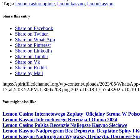
Tags:
lemon casino opinie
,
lemon kasyno
,
lemonkasyno
Share this entry
Share on Facebook
Share on Twitter
Share on WhatsApp
Share on Pinterest
Share on LinkedIn
Share on Tumblr
Share on Vk
Share on Reddit
Share by Mail
https://spiritfilledchannel.org/wp-content/uploads/2023/05/WhatsA
17-at-5.03.52-PM-1-300x208.png
2025-10-18 17:57:43
2025-10-19 1
You might also like
Lemon Casino Internetowego Zapłaty ️ Oficjalny Strona W Polsc
Lemon Kasyno Internetowego Recenzja I Opinia 2024
Lemon Casino Polska Recenzje Najlepsze Kasyno Sieciowe
Lemon Kasyno Nadprogram Bez Depozytu, Bezpłatne Spiny I K
Lemon Kasyno Nadprogram Wyjąwszy Depozytu, Darmowe Spi