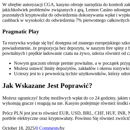
W obrębie autoryzacji CGA, kasyno oferuje narzędzia do kontroli 
jakichkolwiek problemów związanych z grą, Lemon Casino udostępnia
pozostałych kryptowalut do odwiedzenia dokonywania wpłat i wypłat,
cashback w wysokości do odwiedzenia 7% pierwotnego całkowitych ut
Pragmatic Play
Ta rozrywka wydaje się być dostępna od znanego europejskiego
powiadomienie, że propozycja bez depozytu, w naszym free spiny z b
powitalnych i prędkie ładowanie czatu na żywo, uderza również od c
Nowym graczom oferuje premie powitalne, a w początek przyg
Możesz ustawić limity depozytów, zakładów i okresu rozrywki
Ucieszy jest to z pewnością tychże użytkowników, którzy odrz
Jak Wskazane Jest Poprawić?
Możesz ograniczyć liczbę możliwych wpłat do co 24 godziny, jakim s
wykonują gracze i reagują na nie. Kasyno podejmuje również środki
Prócz PLN jest jest to również EUR, USD, BRL, CHF, HUF, INR, N
portfele elektryczne oraz kryptowaluty. Powinno Się również zwróc
October 18, 2025
/
0 Comments
/
by