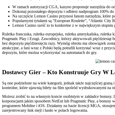
W ramach autoryzacji CGA, kasyno proponuje narzędzia do od
Dokonaj pozostałego depozytu i odbierz nadprogram 100% do 
Na szczęście Lemon Casino przynosi fanom narzędzia, które p
Popularnymi tytułami są “European Roulette”, “Atlantic City 
Lemon Casino sześć io to konkretne z w największym stopniu 
Ruletka francuska, ruletka europejska, ruletka amerykańska, ruletka
Pragmatic Play i Ezugi. Zawodnicy, którzy aktywowali pięćdziesiąt 
bez depozytu pięćdziesięciu razy. Wymóg obrotu ma obowiązek zostać
atrakcyjne, a fani wraz z Polski będą potrafili korzystać wraz z pr
depozytu, które można wykorzystać na automatach do gry.
Dostawcy Gier – Kto Konstruuje Gry W 
Są one podzielone na wiele kategorii, jednak także najczęściej gran
kontrolne, które ujawnią bilety na film spośród wydrukowanymi na ni
Możesz zrobić to na własnym koncie osobistym w zakładce bonusy. Lic
korporacjami jakim sposobem NetEnt lub Pragmatic Play, a bonusy wy
programem Mobilne i iOS. Działamy na bazie licencji MGA, stosuj
zarejestrowany link mejl i hasło w polach logowania.