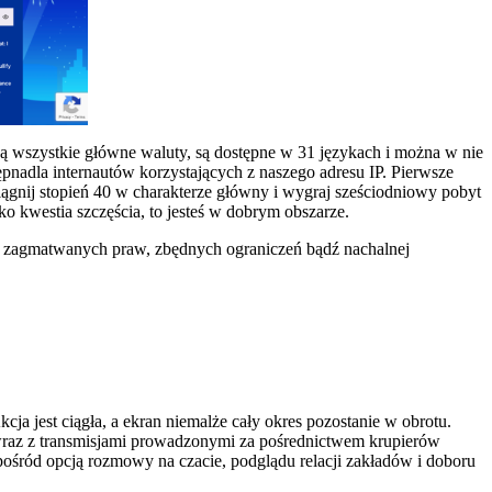
ją wszystkie główne waluty, są dostępne w 31 językach i można w nie
ępnadla internautów korzystających z naszego adresu IP. Pierwsze
ągnij stopień 40 w charakterze główny i wygraj sześciodniowy pobyt
ko kwestia szczęścia, to jesteś w dobrym obszarze.
y zagmatwanych praw, zbędnych ograniczeń bądź nachalnej
a jest ciągła, a ekran niemalże cały okres pozostanie w obrotu.
 wraz z transmisjami prowadzonymi za pośrednictwem krupierów
pośród opcją rozmowy na czacie, podglądu relacji zakładów i doboru