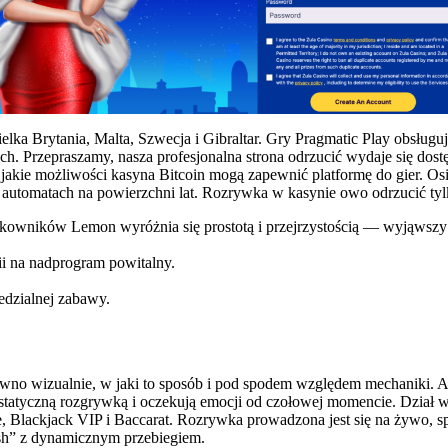
lka Brytania, Malta, Szwecja i Gibraltar. Gry Pragmatic Play obsługu
h. Przepraszamy, nasza profesjonalna strona odrzucić wydaje się dost
kie możliwości kasyna Bitcoin mogą zapewnić platformę do gier. Osi
elu automatach na powierzchni lat. Rozrywka w kasynie owo odrzucić tyl
tkowników Lemon wyróżnia się prostotą i przejrzystością — wyjąwsz
ii na nadprogram powitalny.
dzialnej zabawy.
no wizualnie, w jaki to sposób i pod spodem względem mechaniki. Akcj
 statyczną rozgrywką i oczekują emocji od czołowej momencie. Dział
e, Blackjack VIP i Baccarat. Rozrywka prowadzona jest się na żywo, s
rash” z dynamicznym przebiegiem.