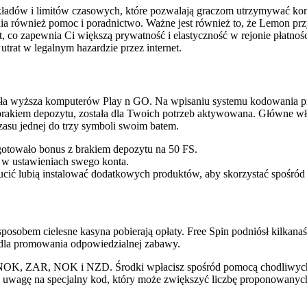
zakładów i limitów czasowych, które pozwalają graczom utrzymywać ko
 również pomoc i poradnictwo. Ważne jest również to, że Lemon przy
 co zapewnia Ci większą prywatność i elastyczność w rejonie płatnośc
rat w legalnym hazardzie przez internet.
 szkoła wyższa komputerów Play n GO. Na wpisaniu systemu kodowa
rakiem depozytu, została dla Twoich potrzeb aktywowana. Główne właś
zasu jednej do trzy symboli swoim batem.
otowało bonus z brakiem depozytu na 50 FS.
 w ustawieniach swego konta.
ucić lubią instalować dodatkowych produktów, aby skorzystać spośród 
posobem cielesne kasyna pobierają opłaty. Free Spin podniósł kilkanaś
 dla promowania odpowiedzialnej zabawy.
OK, ZAR, NOK i NZD. Środki wpłacisz spośród pomocą chodliwych me
ić uwagę na specjalny kod, który może zwiększyć liczbę proponowany