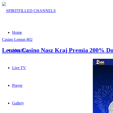
Home
Casino Lemon 802
Lemon Casino Nasz Kraj Premia 200% Do P
About Us
Live TV
Prayer
Gallery