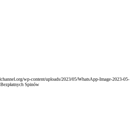
illedchannel.org/wp-content/uploads/2023/05/WhatsApp-Image-2023-05-
 Bezpłatnych Spinów