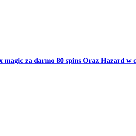
5x magic za darmo 80 spins Oraz Hazard w c