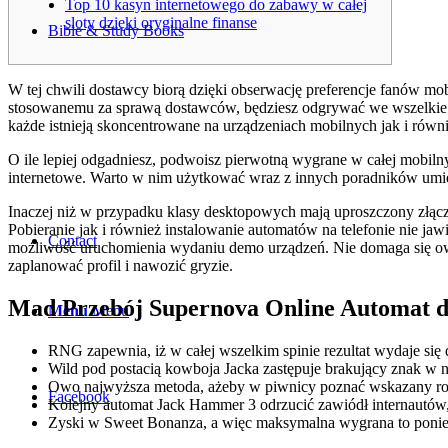
Top 10 kasyn internetowego do zabawy w całej
sloty dzięki oryginalne finanse
Bible & Study Books
W tej chwili dostawcy biorą dzięki obserwację preferencje fanów m
stosowanemu za sprawą dostawców, będziesz odgrywać we wszelkie o
każde istnieją skoncentrowane na urządzeniach mobilnych jak i równ
O ile lepiej odgadniesz, podwoisz pierwotną wygrane w całej mobiln
internetowe. Warto w nim użytkować wraz z innych poradników umies
Inaczej niż w przypadku klasy desktopowych mają uproszczony złącz
Pobieranie jak i również instalowanie automatów na telefonie nie jaw
Contact
możliwość uruchomienia wydaniu demo urządzeń. Nie domaga się owo 
zaplanować profil i nawozić gryzie.
Mad Przebój Supernova Online Automat do
Menu
Menu
RNG zapewnia, iż w całej wszelkim spinie rezultat wydaje się
Wild pod postacią kowboja Jacka zastępuje brakujący znak w na
Owo najwyższa metoda, ażeby w piwnicy poznać wskazany robo
Facebook
Kolejny automat Jack Hammer 3 odrzucić zawiódł internautów,
Zyski w Sweet Bonanza, a więc maksymalna wygrana to ponie