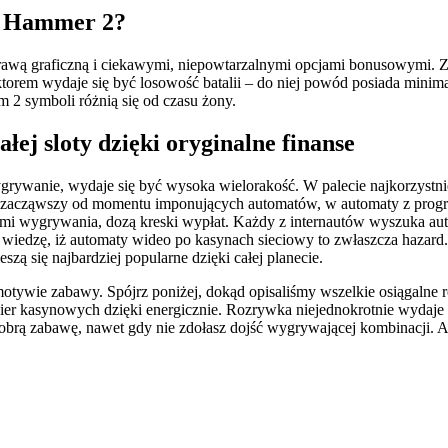
ck Hammer 2?
awą graficzną i ciekawymi, niepowtarzalnymi opcjami bonusowymi. Z
aktorem wydaje się być losowość batalii – do niej powód posiada minim
2 symboli różnią się od czasu żony.
ej sloty dzięki oryginalne finanse
ywanie, wydaje się być wysoka wielorakość. W palecie najkorzystni
 zacząwszy od momentu imponujących automatów, w automaty z progr
ami wygrywania, dozą kreski wypłat. Każdy z internautów wyszuka aut
wiedzę, iż automaty wideo po kasynach sieciowy to zwłaszcza hazard
szą się najbardziej popularne dzięki całej planecie.
otywie zabawy. Spójrz poniżej, dokąd opisaliśmy wszelkie osiągalne
u gier kasynowych dzięki energicznie. Rozrywka niejednokrotnie wyda
abawę, nawet gdy nie zdołasz dojść wygrywającej kombinacji. A jeżeli