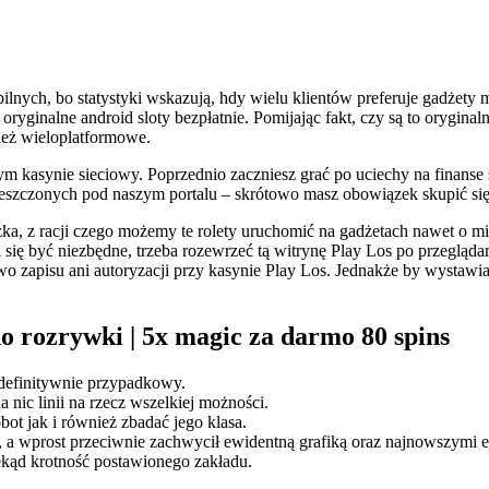
obilnych, bo statystyki wskazują, hdy wielu klientów preferuje gadż
ryginalne android sloty bezpłatnie.
Pomijając fakt, czy są to orygina
ież wieloplatformowe.
ym kasynie sieciowy. Poprzednio zaczniesz grać po uciechy na finanse
zczonych pod naszym portalu – skrótowo masz obowiązek skupić się pr
ka, z racji czego możemy te rolety uruchomić na gadżetach nawet o m
i się być niezbędne, trzeba rozewrzeć tą witrynę Play Los po przegląd
zapisu ani autoryzacji przy kasynie Play Los. Jednakże by wystawiać
 rozrywki | 5x magic za darmo 80 spins
 definitywnie przypadkowy.
 nic linii na rzecz wszelkiej możności.
t jak i również zbadać jego klasa.
 a wprost przeciwnie zachwycił ewidentną grafiką oraz najnowszymi 
kąd krotność postawionego zakładu.