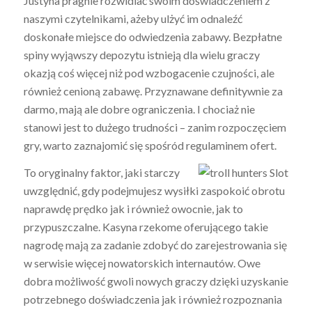
Justyna pragnie rozwidlać swoim doświadczeniem z
naszymi czytelnikami, ażeby ulżyć im odnaleźć
doskonałe miejsce do odwiedzenia zabawy. Bezpłatne
spiny wyjąwszy depozytu istnieją dla wielu graczy
okazją coś więcej niż pod wzbogacenie czujności, ale
również cenioną zabawę. Przyznawane definitywnie za
darmo, mają ale dobre ograniczenia. I chociaż nie
stanowi jest to dużego trudności – zanim rozpoczęciem
gry, warto zaznajomić się spośród regulaminem ofert.
To oryginalny faktor, jaki starczy
uwzględnić, gdy podejmujesz wysiłki zaspokoić obrotu
naprawdę prędko jak i również owocnie, jak to
przypuszczalne. Kasyna rzekome oferującego takie
nagrodę mają za zadanie zdobyć do zarejestrowania się
w serwisie więcej nowatorskich internautów. Owe
dobra możliwość gwoli nowych graczy dzięki uzyskanie
potrzebnego doświadczenia jak i również rozpoznania