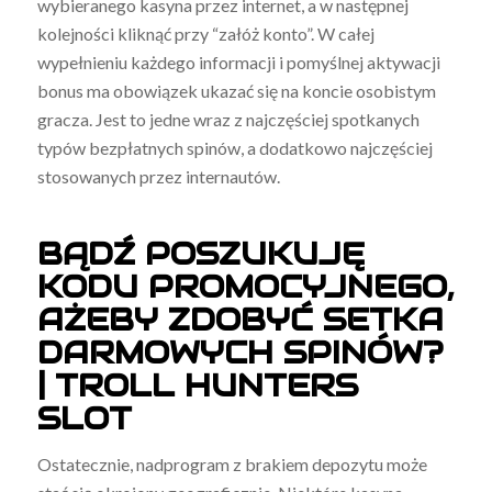
wybieranego kasyna przez internet, a w następnej
kolejności kliknąć przy “załóż konto”. W całej
wypełnieniu każdego informacji i pomyślnej aktywacji
bonus ma obowiązek ukazać się na koncie osobistym
gracza.
Jest to jedne wraz z najczęściej spotkanych
typów bezpłatnych spinów, a dodatkowo najczęściej
stosowanych przez internautów.
BĄDŹ POSZUKUJĘ
KODU PROMOCYJNEGO,
AŻEBY ZDOBYĆ SETKA
DARMOWYCH SPINÓW?
| TROLL HUNTERS
SLOT
Ostatecznie, nadprogram z brakiem depozytu może