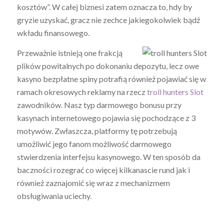
kosztów”. W całej biznesi zatem oznacza to, hdy by
gryzie uzyskać, gracz nie zechce jakiegokolwiek bądź
wkładu finansowego.
Przeważnie istnieją one frakcją
plików powitalnych po dokonaniu depozytu, lecz owe
kasyno bezpłatne spiny potrafią również pojawiać się w
ramach okresowych reklamy na rzecz
troll hunters Slot
zawodników. Nasz typ darmowego bonusu przy
kasynach internetowego pojawia się pochodzące z 3
motywów. Zwłaszcza, platformy tę potrzebują
umożliwić jego fanom możliwość darmowego
stwierdzenia interfejsu kasynowego. W ten sposób da
baczności rozegrać co więcej kilkanascie rund jak i
również zaznajomić się wraz z mechanizmem
obsługiwania uciechy.