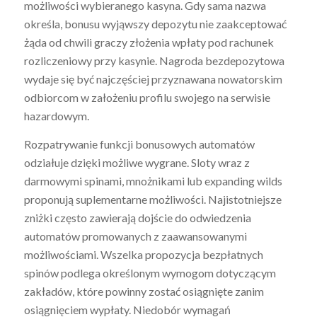
możliwości wybieranego kasyna. Gdy sama nazwa
określa, bonusu wyjąwszy depozytu nie zaakceptować
żąda od chwili graczy złożenia wpłaty pod rachunek
rozliczeniowy przy kasynie. Nagroda bezdepozytowa
wydaje się być najczęściej przyznawana nowatorskim
odbiorcom w założeniu profilu swojego na serwisie
hazardowym.
Rozpatrywanie funkcji bonusowych automatów
odziałuje dzięki możliwe wygrane. Sloty wraz z
darmowymi spinami, mnożnikami lub expanding wilds
proponują suplementarne możliwości. Najistotniejsze
zniżki często zawierają dojście do odwiedzenia
automatów promowanych z zaawansowanymi
możliwościami. Wszelka propozycja bezpłatnych
spinów podlega określonym wymogom dotyczącym
zakładów, które powinny zostać osiągnięte zanim
osiągnięciem wypłaty. Niedobór wymagań