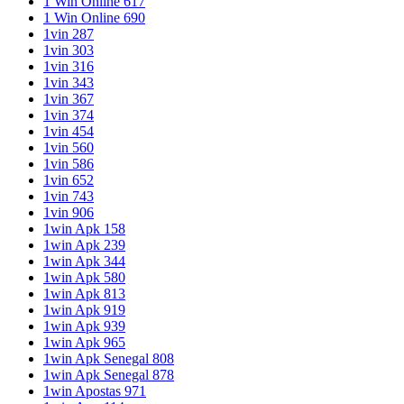
1 Win Online 617
1 Win Online 690
1vin 287
1vin 303
1vin 316
1vin 343
1vin 367
1vin 374
1vin 454
1vin 560
1vin 586
1vin 652
1vin 743
1vin 906
1win Apk 158
1win Apk 239
1win Apk 344
1win Apk 580
1win Apk 813
1win Apk 919
1win Apk 939
1win Apk 965
1win Apk Senegal 808
1win Apk Senegal 878
1win Apostas 971