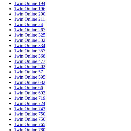
1win Online 194
1win Online 196
1win Online 200
1win Online 211
1win Online 24
1win Online 267
1win Online 325
1win Online 332
1win Online 334
1win Online 357
1win Online 368
1win Online 477
1win Online 502
1win Online 57
1win Online 595
1win Online 632
1win Online 66
1win Online 692
1win Online 719
1win Online 724
1win Online 743
1win Online 750
1win Online 756
1win Online 765
1win Online 780