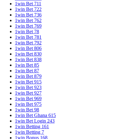
1win Bet 711
1win Bet 722
1win Bet 736
1win Bet 762
1win Bet 769
1win Bet 78
1win Bet 781
1win Bet 792
1win Bet 806
1win Bet 830
1win Bet 838
1win Bet 85
1win Bet 87
1win Bet 879
1win Bet 915
1win Bet 923
1win Bet 927
1win Bet 969
1win Bet 975
1win Bet 98
1win Bet Ghana 615
1win Bet Login 243
1win Betting 161
1win Betting 7
1win Bonus 168