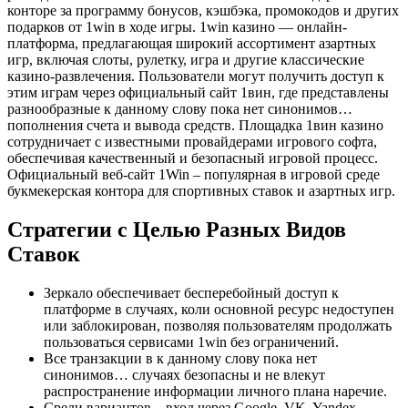
конторе за программу бонусов, кэшбэка, промокодов и других
подарков от 1win в ходе игры. 1win казино — онлайн-
платформа, предлагающая широкий ассортимент азартных
игр, включая слоты, рулетку, игра и другие классические
казино-развлечения. Пользователи могут получить доступ к
этим играм через официальный сайт 1вин, где представлены
разнообразные к данному слову пока нет синонимов…
пополнения счета и вывода средств. Площадка 1вин казино
сотрудничает с известными провайдерами игрового софта,
обеспечивая качественный и безопасный игровой процесс.
Официальный веб-сайт 1Win – популярная в игровой среде
букмекерская контора для спортивных ставок и азартных игр.
Стратегии с Целью Разных Видов
Ставок
Зеркало обеспечивает бесперебойный доступ к
платформе в случаях, коли основной ресурс недоступен
или заблокирован, позволяя пользователям продолжать
пользоваться сервисами 1win без ограничений.
Все транзакции в к данному слову пока нет
синонимов… случаях безопасны и не влекут
распространение информации личного плана наречие.
Среди вариантов – вход через Google, VK, Yandex,