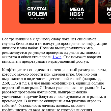
Все транзакции в к данному слову пока нет синонимов…
случаях безопасны и не влекут распространение информации
личного плана набок. Помимо вышеупомянутых мер,
рекомендуется регулярно проверять журналы активности
аккаунта и обновлять пароли
1 win
. Сие поможет вовремя
выявлять и предотвращать неразрешенный доступ.
Коэффициенты определяют потенциальный размер выплаты,
которую можно обрести при удачной игре. Обычно они
выражаются в виде чисел с десятичной точкой (например,
2.50, 1.75 и т.д.), и чем выше коэффициент, единица больше
вероятный выигрыш. С Целью увеличения выигрыша бк 1win
работает программа лояльности, выигрыш можно
увеличивать наречие бонусов с последующим отыгрышем, и
промокодов. В беттинге обширный альтернатива игровых
событий, безопасность личных данных, высокие
коэффициенты отдачи, различные способы внесения