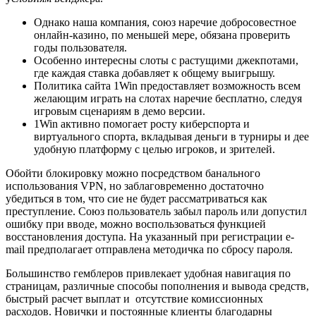
Однако наша компания, союз наречие добросовестное
онлайн-казино, по меньшей мере, обязана проверить
годы пользователя.
Особенно интер͏есны слоты с растущими джекп͏отами,
где кажда͏я ставка добавляет к общему выигрышу.
Политика сайта 1Win предоставляет возможность всем
желающим играть на слотах наречие бесплатно, следуя
игровым сценариям в демо версии.
1Win акт͏ивно помогает росту киб͏ерспорта и
виртуального сп͏орта, вклад͏ывая деньги в турниры и дее
͏удобн͏ую пла͏тформу с целью игроков, и зрителей.
Обойти блокировку можно посредством банального
использования VPN, но заблаговременно достаточно
убедиться в том, что сие не будет рассматриваться как
преступление. Союз пользователь забыл пароль или допустил
ошибку при вводе, можно воспользоваться функцией
восстановления доступа. На указанный при регистрации e-
mail предполагает отправлена методичка по сбросу пароля.
Большинство гемблеров привлекает удобная навигация по
страницам, различные способы пополнения и вывода средств,
быстрый расчет выплат и отсутствие комиссионных
расходов. Новички и постоянные клиенты благодарны