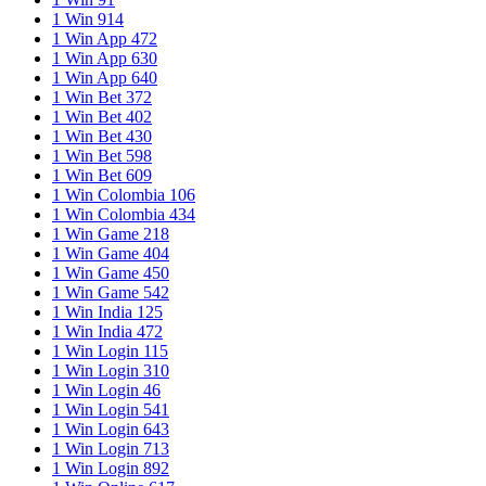
1 Win 914
1 Win App 472
1 Win App 630
1 Win App 640
1 Win Bet 372
1 Win Bet 402
1 Win Bet 430
1 Win Bet 598
1 Win Bet 609
1 Win Colombia 106
1 Win Colombia 434
1 Win Game 218
1 Win Game 404
1 Win Game 450
1 Win Game 542
1 Win India 125
1 Win India 472
1 Win Login 115
1 Win Login 310
1 Win Login 46
1 Win Login 541
1 Win Login 643
1 Win Login 713
1 Win Login 892