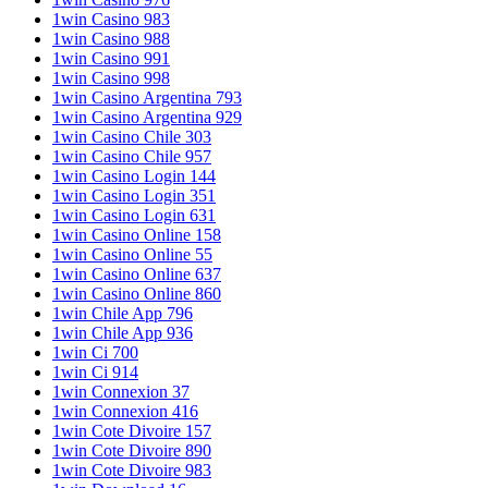
1win Casino 983
1win Casino 988
1win Casino 991
1win Casino 998
1win Casino Argentina 793
1win Casino Argentina 929
1win Casino Chile 303
1win Casino Chile 957
1win Casino Login 144
1win Casino Login 351
1win Casino Login 631
1win Casino Online 158
1win Casino Online 55
1win Casino Online 637
1win Casino Online 860
1win Chile App 796
1win Chile App 936
1win Ci 700
1win Ci 914
1win Connexion 37
1win Connexion 416
1win Cote Divoire 157
1win Cote Divoire 890
1win Cote Divoire 983