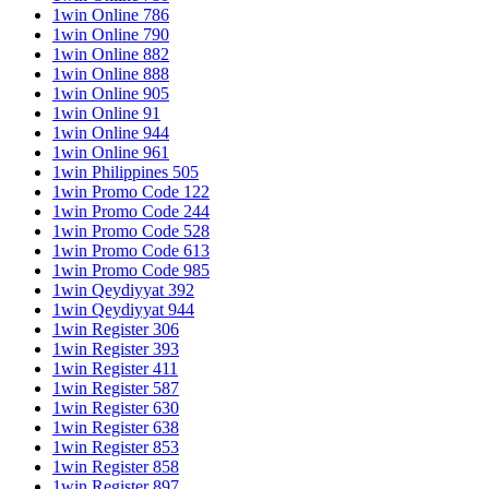
1win Online 786
1win Online 790
1win Online 882
1win Online 888
1win Online 905
1win Online 91
1win Online 944
1win Online 961
1win Philippines 505
1win Promo Code 122
1win Promo Code 244
1win Promo Code 528
1win Promo Code 613
1win Promo Code 985
1win Qeydiyyat 392
1win Qeydiyyat 944
1win Register 306
1win Register 393
1win Register 411
1win Register 587
1win Register 630
1win Register 638
1win Register 853
1win Register 858
1win Register 897