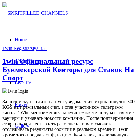
Home
1win Registratsiya 331
1win Официальный ресурс
About Us
Букмекерской Конторы для Ставок На
Спорт
Live TV
За подписку на сайте на пуш уведомления, игрок получит 300
Prayer
KGS на премиальный счет, а став участником телеграмм-
канала 1Win, местоимение- наречие сможете получать свежие
ваучеры и узнавать новости компании. После подтверждения
ставка пора и честь знать размещена, и вам сможете
Gallery
отслеживать результаты события в реальном времени. 1Win
кроме того предлагает функцию live-ставок, позволяющую