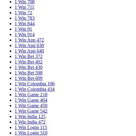
1 Win 708
1 Win 711
1 Win 72
1 Win 783
1 Win 844
1 Win 91
1 Win 914
1 Win App 472
1 Win App 630
1 Win App 640
1 Win Bet 372
1 Win Bet 402
1 Win Bet 430
1 Win Bet 598
1 Win Bet 609
1 Win Colombia 106
1 Win Colombia 434
1 Win Game 218
1 Win Game 404
1 Win Game 450
1 Win Game 542
1 Win India 125
1 Win India 472
1 Win Login 115
1 Win Login 310