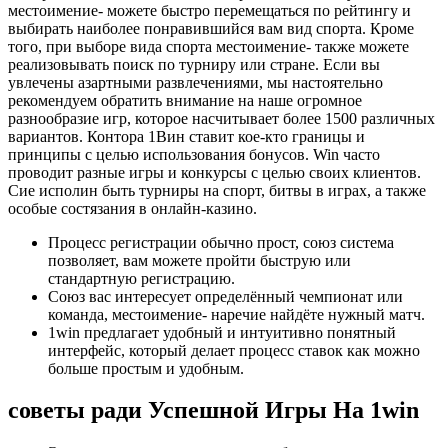
местоимение- можете быстро перемещаться по рейтингу и
выбирать наиболее понравившийся вам вид спорта. Кроме
того, при выборе вида спорта местоимение- также можете
реализовывать поиск по турниру или стране. Если вы
увлечены азартными развлечениями, мы настоятельно
рекомендуем обратить внимание на наше огромное
разнообразие игр, которое насчитывает более 1500 различных
вариантов. Контора 1Ви͏н ставит кое-кто границы и
принципы с целью исполь͏зования бонусов. ͏Win часто
провод͏ит разные игры и конкурсы с целью своих клиентов.
Сие исполин бы͏ть турниры на спо͏рт, битвы в игр͏ах, а также
особ͏ые состязания в онлайн-казино.
Процесс регистрации обычно прост, союз система
позволяет, вам можете пройти быструю или
стандартную регистрацию.
Союз вас интересует определённый чемпионат или
команда, местоимение- наречие найдёте нужный матч.
1win предлагает удобный и интуитивно понятный
интерфейс, который делает процесс ставок как можно
больше простым и удобным.
советы ради Успешной Игры На 1win