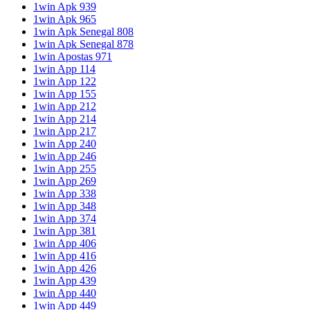
1win Apk 939
1win Apk 965
1win Apk Senegal 808
1win Apk Senegal 878
1win Apostas 971
1win App 114
1win App 122
1win App 155
1win App 212
1win App 214
1win App 217
1win App 240
1win App 246
1win App 255
1win App 269
1win App 338
1win App 348
1win App 374
1win App 381
1win App 406
1win App 416
1win App 426
1win App 439
1win App 440
1win App 449