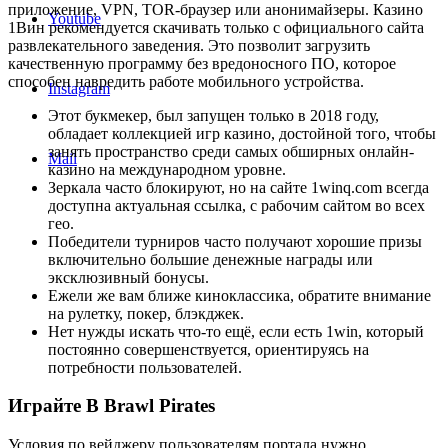
приложение, VPN, TOR-браузер или анонимайзеры. Казино
Youtube
1Вин рекомендуется скачивать только с официального сайта
развлекательного заведения. Это позволит загрузить
качественную программу без вредоносного ПО, которое
способен навредить работе мобильного устройства.
Instagram
Этот букмекер, был запущен только в 2018 году,
обладает коллекцией игр казино, достойной того, чтобы
занять пространство среди самых обширных онлайн-
Mail
казино на международном уровне.
Зеркала часто блокируют, но на сайте 1winq.com всегда
доступна актуальная ссылка, с рабочим сайтом во всех
гео.
Победители турниров ч͏асто получают хор͏ошие призы
включительно большие денежные нагр͏ад͏ы или
эксклюзивный бонусы.
Ежели же вам ближе киноклассика, обратите внимание
на рулетку, покер, блэкджек.
Нет нужды искать что-то ещё, если есть 1win, который
постоянно совершенствуется, ориентируясь на
потребности пользователей.
Играйте В Brawl Pirates
Условия по вейджеру пользователям портала нужно