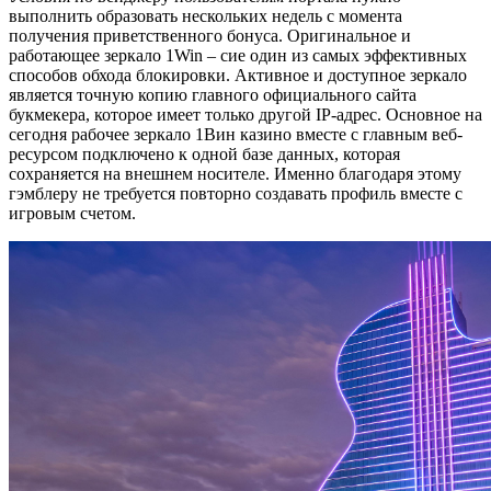
выполнить образовать нескольких недель с момента
получения приветственного бонуса. Оригинальное и
работающее зеркало 1Win – сие один из самых эффективных
способов обхода блокировки. Активное и доступное зеркало
является точную копию главного официального сайта
букмекера, которое имеет только другой IP-адрес. Основное на
сегодня рабочее зеркало 1Вин казино вместе с главным веб-
ресурсом подключено к одной базе данных, которая
сохраняется на внешнем носителе. Именно благодаря этому
гэмблеру не требуется повторно создавать профиль вместе с
игровым счетом.