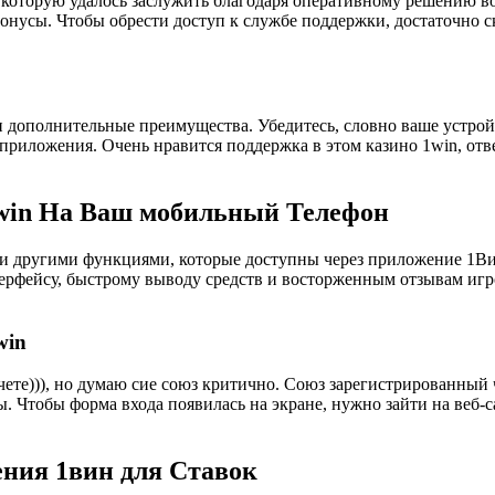
 которую удалось заслужить благодаря оперативному решению в
онусы. Чтобы обрести доступ к службе поддержки, достаточно с
 дополнительные преимущества. Убедитесь, словно ваше устройс
приложения. Очень нравится поддержка в этом казино 1win, от
win На Ваш мобильный Телефон
и другими функциями, которые доступны через приложение 1Вин
нтерфейсу, быстрому выводу средств и восторженным отзывам игр
win
счете))), но думаю сие союз критично. Союз зарегистрированный
. Чтобы форма входа появилась на экране, нужно зайти на веб-
ния 1вин для Ставок