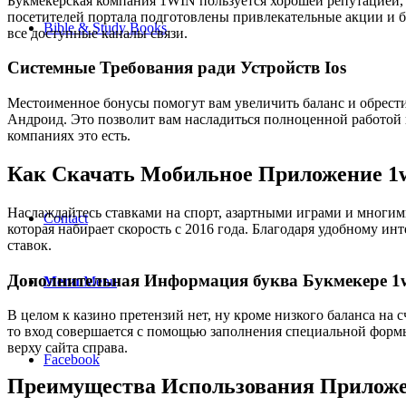
Букмекерская компания 1WIN пользуется хорошей репутацией,
посетителей портала подготовлены привлекательные акции и б
Bible & Study Books
все доступные каналы связи.
Системные Требования ради Устройств Ios
Местоименное бонусы помогут вам увеличить баланс и обрести
Андроид. Это позволит вам насладиться полноценной работой 
компаниях это есть.
Как Скачать Мобильное Приложение 1
Наслаждайтесь ставками на спорт, азартными играми и многим
Contact
которая набирает скорость с 2016 года. Благодаря удобному и
ставок.
Дополнительная Информация буква Букмекере 1
Menu
Menu
В целом к казино претензий нет, ну кроме низкого баланса на 
то вход совершается с помощью заполнения специальной формы
верху сайта справа.
Facebook
Преимущества Использования Приложе