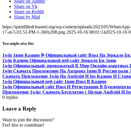
Share on Tumblr
Share on Vk
Share on Reddit
Share by Mail
https://spiritfilledchannel.org/wp-content/uploads/2023/05/WhatsA
17-at-5.03.52-PM-1-300x208.png
2025-10-16 08:01:14
2025-10-16 0
You might also like
1win 1вин Казино ᐉ Официальный сайт Вход На Зеркало Бк
1win Казино Официальный веб-сайт Зеркало Бк 1вин
1win Официальный: провожатый В Мир Онлайн-азартных 
1win Скачать Приложение На Андроид 1вин В России ради A
Скачать Приложение 1win На Android И Ios Казино И Став
1win Официальный веб-сайт 1вин Вход В Казино
1win Официальный сайт Вход И Регистрация В Букмекерск
Приложение 1win: Скачать Бесплатно с Целью Android И Io
0
replies
Leave a Reply
Want to join the discussion?
Feel free to contribute!