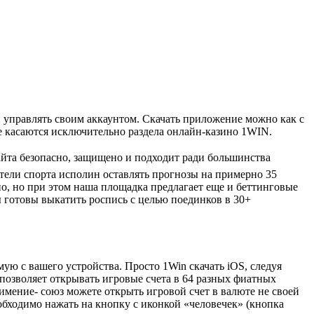
и управлять своим аккаунтом. Скачать приложение можно как с
е касаются исключительно раздела онлайн-казино 1WIN.
айта безопасно, защищено и подходит ради большинства
ители спорта исполин оставлять прогнозы на примерно 35
о, но при этом наша площадка предлагает еще и беттинговые
 готовы выкатить роспись с целью поединков в 30+
мую с вашего устройства. Просто 1Win скачать iOS, следуя
позволяет открывать игровые счета в 64 разных фиатных
имение- союз можете открыть игровой счет в валюте не своей
бходимо нажать на кнопку с иконкой «человечек» (кнопка