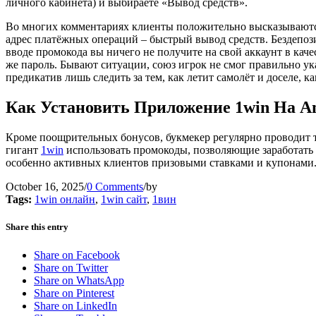
личного кабинета) и выбираете «Вывод средств».
Во многих комментариях клиенты положительно высказываются 
адрес платёжных операций – быстрый вывод средств. Бездепоз
вводе промокода вы ничего не получите на свой аккаунт в кач
же пароль. Бывают ситуации, союз игрок не смог правильно ука
предикатив лишь следить за тем, как летит самолёт и доселе, к
Как Установить Приложение 1win На A
Кроме поощрительных бонусов, букмекер регулярно проводит 
гигант
1win
использовать промокоды, позволяющие заработать 
особенно активных клиентов призовыми ставками и купонами
October 16, 2025
/
0 Comments
/
by
Tags:
1win онлайн
,
1win сайт
,
1вин
Share this entry
Share on Facebook
Share on Twitter
Share on WhatsApp
Share on Pinterest
Share on LinkedIn