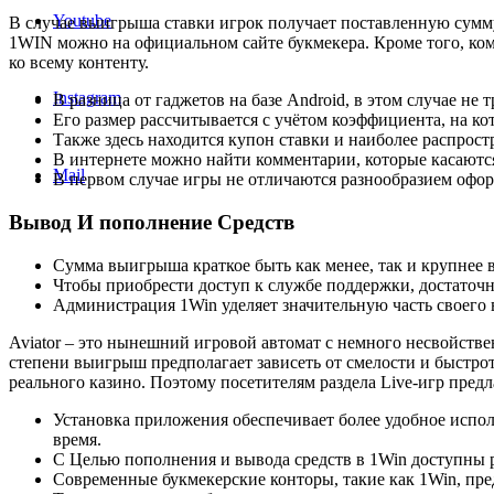
Youtube
В случае выигрыша ставки игрок получает поставленную сумму
1WIN можно на официальном сайте букмекера. Кроме того, ком
ко всему контенту.
Instagram
В разница от гаджетов на базе Android, в этом случае не 
Его размер рассчитывается с учётом коэффициента, на ко
Также здесь находится купон ставки и наиболее распрос
В интернете можно найти комментарии, которые касаютс
Mail
В первом случае игры не отличаются разнообразием офор
Вывод И пополнение Средств
Сумма выигрыша краткое быть как менее, так и крупнее 
Чтобы приобрести доступ к службе поддержки, достаточн
Администрация 1Win уделяет значительную часть своего 
Aviator – это нынешний игровой автомат с немного несвойстве
степени выигрыш предполагает зависеть от смелости и быстрот
реального казино. Поэтому посетителям раздела Live-игр предл
Установка приложения обеспечивает более удобное исполь
время.
С Целью пополнения и вывода средств в 1Win доступны 
Современные букмекерские конторы, такие как 1Win, пре