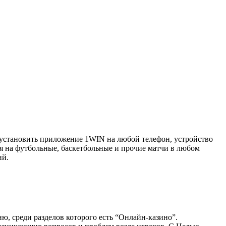
е установить приложение 1WIN на любой телефон, устройство
ия на футбольные, баскетбольные и прочие матчи в любом
ий.
, среди разделов которого есть “Онлайн-казино”.