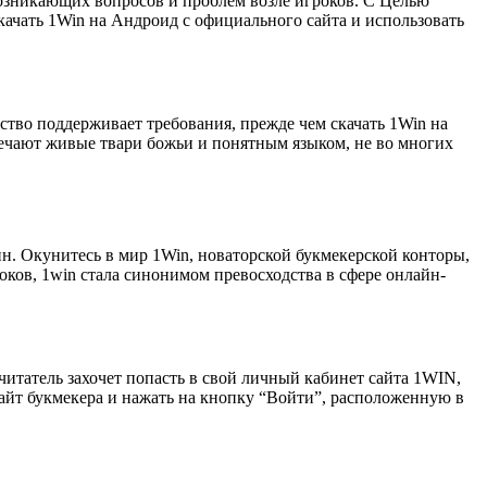
озникающих вопросов и проблем возле игроков. С Целью
качать 1Win на Андроид с официального сайта и использовать
тво поддерживает требования, прежде чем скачать 1Win на
вечают живые твари божьи и понятным языком, не во многих
. Окунитесь в мир 1Win, новаторской букмекерской конторы,
оков, 1win стала синонимом превосходства в сфере онлайн-
 читатель захочет попасть в свой личный кабинет сайта 1WIN,
сайт букмекера и нажать на кнопку “Войти”, расположенную в