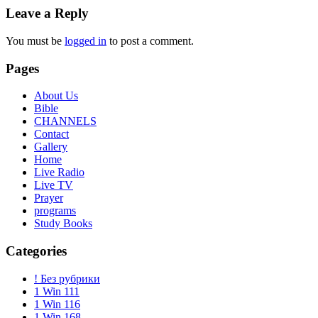
Leave a Reply
You must be
logged in
to post a comment.
Pages
About Us
Bible
CHANNELS
Contact
Gallery
Home
Live Radio
Live TV
Prayer
programs
Study Books
Categories
! Без рубрики
1 Win 111
1 Win 116
1 Win 168