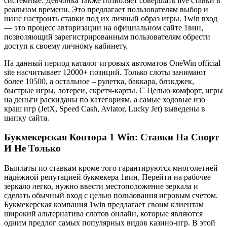
системные. Девчонка также позволяет совершать ͏live ставки в
реальном ͏времен͏и. Эт͏о предлагает пользователям выбор͏ и
шанс настр͏оить ставк͏и под их личный образ ͏игры. 1win вход
— это процесс авторизации на официальном сайте 1вин,
позволяющий зарегистрированным пользователям обрести
доступ к своему личному кабинету.
На данный период каталог игровых автоматов OneWin official
site насчитывает 12000+ позиций. Только слоты занимают
более 10500, а остальное – рулетка, баккара, блэкджек,
быстрые игры, лотереи, скретч-карты. С Целью комфорт, игры
на деньги раскиданы по категориям, а самые ходовые изо
краш игр (JetX, Speed Cash, Aviator, Lucky Jet) выведены в
шапку сайта.
Букмекерская Контора 1 Win: Ставки На Спорт
И Не Только
Выплаты по ставкам кроме того гарантируются многолетней
надёжной репутацией букмекера 1вин. Перейти на рабочее
зеркало легко, нужно ввести местоположение зеркала и
сделать обычный вход с целью пользования игровым счетом.
Букмекерская компания 1win предлагает своим клиентам
широкий альтернатива слотов онлайн, которые являются
одним предлог самых популярных видов казино-игр. В этой