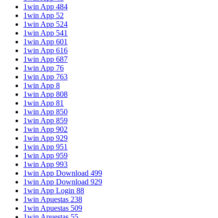
1win App 484
1win App 52
1win App 524
1win App 541
1win App 601
1win App 616
1win App 687
1win App 76
1win App 763
1win App 8
1win App 808
1win App 81
1win App 850
1win App 859
1win App 902
1win App 929
1win App 951
1win App 959
1win App 993
1win App Download 499
1win App Download 929
1win App Login 88
1win Apuestas 238
1win Apuestas 509
1win Apuestas 55