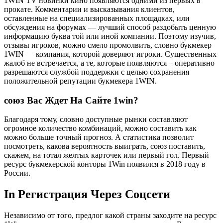
1WIN TV новинки кино появляются одними из первых в
прокате. Комментарии и высказывания клиентов,
оставленные на специализированных площадках, или
обсуждения на форумах — лучший способ раздобыть ценную
информацию буква той или иной компании. Поэтому изучив,
отзывы игроков, можно смело промолвить, словно букмекер
1WIN — компания, которой доверяют игроки. Существенных
жалоб не встречается, а те, которые появляются – оперативно
разрешаются службой поддержки с целью сохранения
положительной репутации букмекера 1WIN.
союз Вас Ждет На Сайте 1win?
Благодаря тому, словно доступные рынки составляют
огромное количество комбинаций, можно составить как
можно больше точный прогноз. А статистика позволит
посмотреть, какова вероятность выиграть, союз поставить,
скажем, на тотал желтых карточек или первый гол. Первый
ресурс букмекерской конторы 1Win появился в 2018 году в
России.
In Регистрация Через Соцсети
Независимо от того, предлог какой страны заходите на ресурс