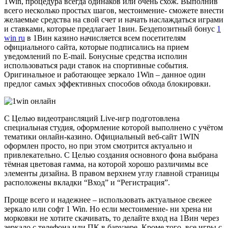
1Win, процедура всегда одинаков или очень схож. Выполнив
всего несколько простых шагов, местоимение- сможете внести
желаемые средства на свой счет и начать наслаждаться играми
и ставками, которые предлагает 1вин. Бездепозитный бонус
1
win ru
в 1Вин казино начисляется всем посетителям
официального сайта, которые подписались на прием
уведомлений по E-mail. Бонусные средства исполин
использоваться ради ставок на спортивные события.
Оригинальное и работающее зеркало 1Win – данное один
предлог самых эффективных способов обхода блокировки.
С Целью видеотрансляций Live-игр подготовлена
специальная студия, оформление которой выполнено с учётом
тематики онлайн-казино. Официальный веб-сайт 1WIN
оформлен просто, но при этом смотрится актуально и
привлекательно. С Целью создания основного фона выбрана
тёмная цветовая гамма, на которой хорошо различимы все
элементы дизайна. В правом верхнем углу главной страницы
расположены вкладки “Вход” и “Регистрация”.
Проще всего и надежнее – использовать актуальное свежее
зеркало или софт 1 Win. Но если местоимение- ни хрена ни
морковки не хотите скачивать, то делайте вход на 1Вин через
зеркало с телефона или ПК в барузере. Кроме того, все игры с