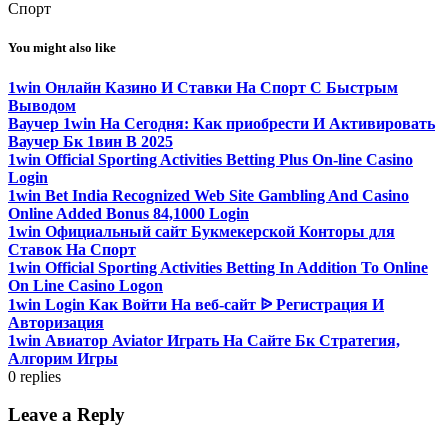
Спорт
You might also like
1win Онлайн Казино И Ставки На Спорт С Быстрым
Выводом
Ваучер 1win На Сегодня: Как приобрести И Активировать
Ваучер Бк 1вин В 2025
1win Official Sporting Activities Betting Plus On-line Casino
Login
1win Bet India Recognized Web Site Gambling And Casino
Online Added Bonus 84,1000 Login
1win Официальный сайт Букмекерской Конторы для
Ставок На Спорт
1win Official Sporting Activities Betting In Addition To Online
On Line Casino Logon
1win Login Как Войти На веб-сайт ᐉ Регистрация И
Авторизация
1win Авиатор Aviator Играть На Сайте Бк Стратегия,
Алгорим Игры
0
replies
Leave a Reply