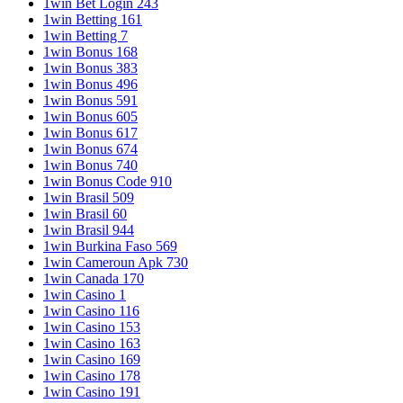
1win Bet Login 243
1win Betting 161
1win Betting 7
1win Bonus 168
1win Bonus 383
1win Bonus 496
1win Bonus 591
1win Bonus 605
1win Bonus 617
1win Bonus 674
1win Bonus 740
1win Bonus Code 910
1win Brasil 509
1win Brasil 60
1win Brasil 944
1win Burkina Faso 569
1win Cameroun Apk 730
1win Canada 170
1win Casino 1
1win Casino 116
1win Casino 153
1win Casino 163
1win Casino 169
1win Casino 178
1win Casino 191