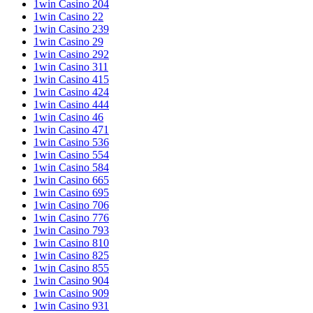
1win Casino 204
1win Casino 22
1win Casino 239
1win Casino 29
1win Casino 292
1win Casino 311
1win Casino 415
1win Casino 424
1win Casino 444
1win Casino 46
1win Casino 471
1win Casino 536
1win Casino 554
1win Casino 584
1win Casino 665
1win Casino 695
1win Casino 706
1win Casino 776
1win Casino 793
1win Casino 810
1win Casino 825
1win Casino 855
1win Casino 904
1win Casino 909
1win Casino 931