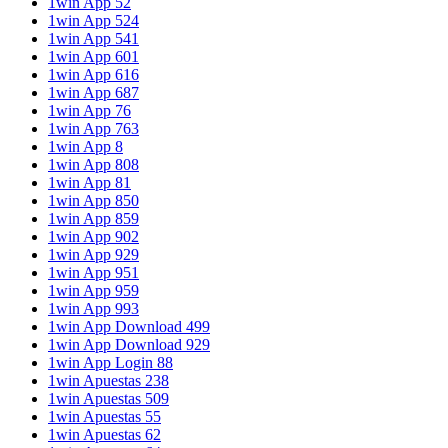
1win App 52
1win App 524
1win App 541
1win App 601
1win App 616
1win App 687
1win App 76
1win App 763
1win App 8
1win App 808
1win App 81
1win App 850
1win App 859
1win App 902
1win App 929
1win App 951
1win App 959
1win App 993
1win App Download 499
1win App Download 929
1win App Login 88
1win Apuestas 238
1win Apuestas 509
1win Apuestas 55
1win Apuestas 62