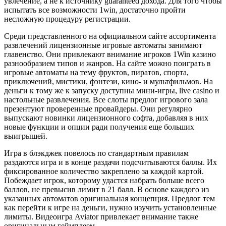
увлечение, а не к источнику guaranteed дохода. Для того чтобы
испытать все возможности 1win, достаточно пройти
несложную процедуру регистрации.
Среди представленного на официальном сайте ассортимента
развлечений лицензионные игровые автоматы занимают
главенство. Они привлекают внимание игроков 1Win казино
разнообразием типов и жанров. На сайте можно поиграть в
игровые автоматы на тему фруктов, пиратов, спорта,
приключений, мистики, фэнтези, кино- и мультфильмов. На
деньги к тому же к запуску доступны мини-игры, live casino и
настольные развлечения. Все слоты предлог игрового зала
презентуют проверенные провайдеры. Они регулярно
выпускают новинки лицензионного софта, добавляя в них
новые функции и опции ради получения еще больших
выигрышей.
Игра в блэкджек повелось по стандартным правилам
раздаются игра и в конце раздачи подсчитываются баллы. Их
фиксированное количество закреплено за каждой картой.
Побеждает игрок, которому удастся набрать больше всего
баллов, не превысив лимит в 21 балл. В основе каждого из
указанных автоматов оригинальная концепция. Предлог тем
как перейти к игре на деньги, нужно изучить установленные
лимиты. Видеоигра Aviator привлекает внимание также
оригинальным геймплеем.