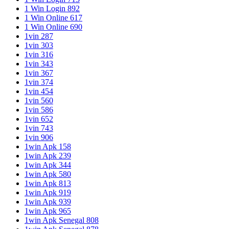
1 Win Login 892
1 Win Online 617
1 Win Online 690
1vin 287
1vin 303
1vin 316
1vin 343
1vin 367
1vin 374
1vin 454
1vin 560
1vin 586
1vin 652
1vin 743
1vin 906
1win Apk 158
1win Apk 239
1win Apk 344
1win Apk 580
1win Apk 813
1win Apk 919
1win Apk 939
1win Apk 965
1win Apk Senegal 808