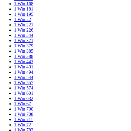
1 Win 168
1 Win 181
1 Win 195
1 Win 22
1 Win 221
1 Win 226
1 Win 344
1 Win 371
1 Win 379
1 Win 385
1 Win 388
1 Win 443
1 Win 491
1 Win 494
1 Win 544
1 Win 557
1 Win 574
1 Win 601
1 Win 632
1 Win 67
1 Win 700
1 Win 708
1 Win 711
1 Win 72
1 Win 783