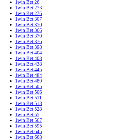
1win Bet 26
1win Bet 273
1win Bet 276
1win Bet 307
1win Bet 350
1win Bet 366
1win Bet 370
1win Bet 376
1win Bet 398
1win Bet 404
1win Bet 408
1win Bet 438
1win Bet 445
1win Bet 484
1win Bet 489
1win Bet 505
1win Bet 506
1win Bet 511
1win Bet 518
1win Bet 528
1win Bet 55
1win Bet 567
1win Bet 595
1win Bet 645
1win Bet 668