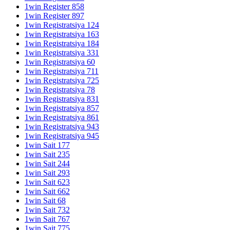
1win Register 858
1win Register 897
1win Registratsiya 124
1win Registratsiya 163
1win Registratsiya 184
1win Registratsiya 331
1win Registratsiya 60
1win Registratsiya 711
1win Registratsiya 725
1win Registratsiya 78
1win Registratsiya 831
1win Registratsiya 857
1win Registratsiya 861
1win Registratsiya 943
1win Registratsiya 945
1win Sait 177
1win Sait 235
1win Sait 244
1win Sait 293
1win Sait 623
1win Sait 662
1win Sait 68
1win Sait 732
1win Sait 767
1win Sait 775