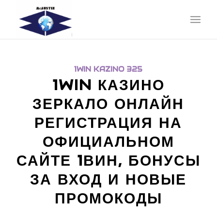
1WIN KAZINO 325
1WIN КАЗИНО
ЗЕРКАЛО ОНЛАЙН
РЕГИСТРАЦИЯ НА
ОФИЦИАЛЬНОМ
САЙТЕ 1ВИН, БОНУСЫ
ЗА ВХОД И НОВЫЕ
ПРОМОКОДЫ