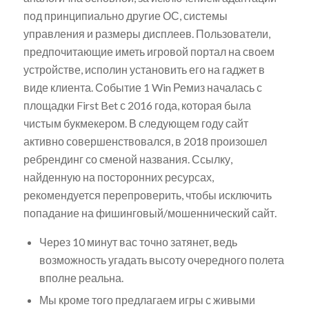
под принципиально другие ОС, системы
управления и размеры дисплеев. Пользователи,
предпочитающие иметь игровой портал на своем
устройстве, исполин установить его на гаджет в
виде клиента. Событие 1 Win Ремиз началась с
площадки First Bet с 2016 года, которая была
чистым букмекером. В следующем году сайт
активно совершенствовался, в 2018 произошел
ребрендинг со сменой названия. Ссылку,
найденную на посторонних ресурсах,
рекомендуется перепроверить, чтобы исключить
попадание на фишинговый/мошеннический сайт.
Через 10 минут вас точно затянет, ведь
возможность угадать высоту очередного полета
вполне реальна.
Мы кроме того предлагаем игры с живыми