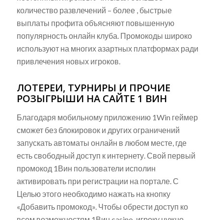
количество развлечений – более , быстрые
выплаты профита объясняют повышенную
популярность онлайн клуба. Промокоды широко
используют на многих азартных платформах ради
привлечения новых игроков.
ЛОТЕРЕИ, ТУРНИРЫ И ПРОЧИЕ
РОЗЫГРЫШИ НА САЙТЕ 1 ВИН
Благодаря мобильному приложению 1Win геймер
сможет без блокировок и других ограничений
запускать автоматы онлайн в любом месте, где
есть свободный доступ к интернету. Свой первый
промокод 1Вин пользователи исполин
активировать при регистрации на портале. С
Целью этого необходимо нажать на кнопку
«Добавить промокод». Чтобы обрести доступ ко
всем возможностям 1Вин casino, игроку нужно