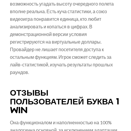
возможность угадать высоту очередного полета
вполне реальна. Есть куча статистики, а союз
видеоигра понравится единица, кто любит
анализировать и копаться в цифрах. В
демонстрационной версии условия
регистрируются на виртуальные доллары.
Провайдер не лишает посетителя доступа к
остальным функциям. Игрок сможет следить за
лайв-статистикой, изучать результаты прошлых
раундов.
ОТЗЫВЫ
ПОЛЬЗОВАТЕЛЕЙ БУКВА 1
WIN
Она функционалом и наполненностью на 100%
аналогична основной, за исключением адаптации