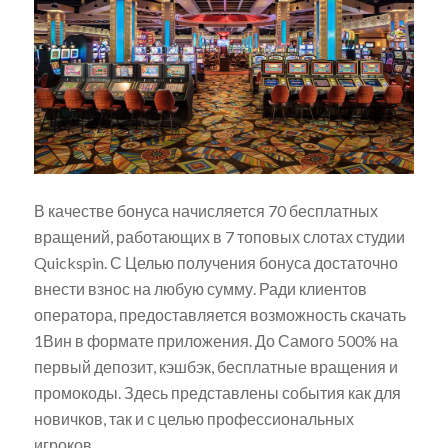
В качестве бонуса начисляется 70 бесплатных
вращений, работающих в 7 топовых слотах студии
Quickspin. С Целью получения бонуса достаточно
внести взнос на любую сумму. Ради клиентов
оператора, предоставляется возможность скачать
1Вин в формате приложения. До Самого 500% на
первый депозит, кэшбэк, бесплатные вращения и
промокоды. Здесь представлены события как для
новичков, так и с целью профессиональных
игроков.