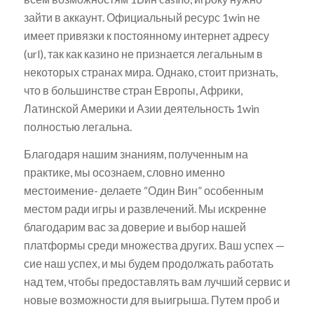
зайти в аккаунт. Официальный ресурс 1win не
имеет привязки к постоянному интернет адресу
(url), так как казино не признается легальным в
некоторых странах мира. Однако, стоит признать,
что в большинстве стран Европы, Африки,
Латинской Америки и Азии деятельность 1win
полностью легальна.
Благодаря нашим знаниям, полученным на
практике, мы осознаем, словно именно
местоимение- делаете “Один Вин” особенным
местом ради игры и развлечений. Мы искренне
благодарим вас за доверие и выбор нашей
платформы среди множества других. Ваш успех —
сие наш успех, и мы будем продолжать работать
над тем, чтобы предоставлять вам лучший сервис и
новые возможности для выигрыша. Путем проб и