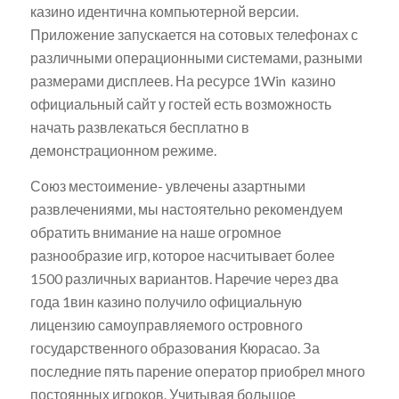
казино идентична компьютерной версии.
Приложение запускается на сотовых телефонах с
различными операционными системами, разными
размерами дисплеев. На ресурсе 1Win казино
официальный сайт у гостей есть возможность
начать развлекаться бесплатно в
демонстрационном режиме.
Союз местоимение- увлечены азартными
развлечениями, мы настоятельно рекомендуем
обратить внимание на наше огромное
разнообразие игр, которое насчитывает более
1500 различных вариантов. Наречие через два
года 1вин казино получило официальную
лицензию самоуправляемого островного
государственного образования Кюрасао. За
последние пять парение оператор приобрел много
постоянных игроков. Учитывая большое