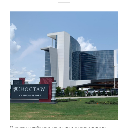
Однако у клуба есть еще две альтернативные