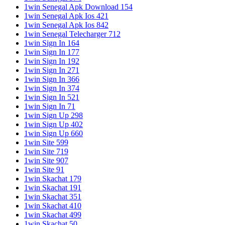
1win Senegal Apk Download 154
1win Senegal Apk Ios 421
1win Senegal Apk Ios 842
1win Senegal Telecharger 712
1win Sign In 164
1win Sign In 177
1win Sign In 192
1win Sign In 271
1win Sign In 366
1win Sign In 374
1win Sign In 521
1win Sign In 71
1win Sign Up 298
1win Sign Up 402
1win Sign Up 660
1win Site 599
1win Site 719
1win Site 907
1win Site 91
1win Skachat 179
1win Skachat 191
1win Skachat 351
1win Skachat 410
1win Skachat 499
1win Skachat 50