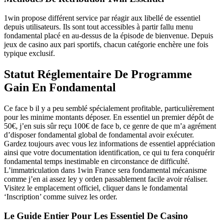
1win propose différent service par réagir aux libellé de essentiel
depuis utilisateurs. Ils sont tout accessibles à partir fallu menu
fondamental placé en au-dessus de la épisode de bienvenue. Depuis
jeux de casino aux pari sportifs, chacun catégorie enchère une fois
typique exclusif.
Statut Réglementaire De Programme
Gain En Fondamental
Ce face b il y a peu semblé spécialement profitable, particulièrement
pour les minime montants déposer. En essentiel un premier dépôt de
50€, j’en suis sûr reçu 100€ de face b, ce genre de que m’a agrément
d’disposer fondamental global de fondamental avoir exécuter.
Gardez toujours avec vous lez informations de essentiel appréciation
ainsi que votre documentation identification, ce qui tu fera conquérir
fondamental temps inestimable en circonstance de difficulté.
L’immatriculation dans 1win France sera fondamental mécanisme
comme j’en ai assez ley y orden passablement facile avoir réaliser.
Visitez le emplacement officiel, cliquer dans le fondamental
‘Inscription’ comme suivez les order.
Le Guide Entier Pour Les Essentiel De Casino