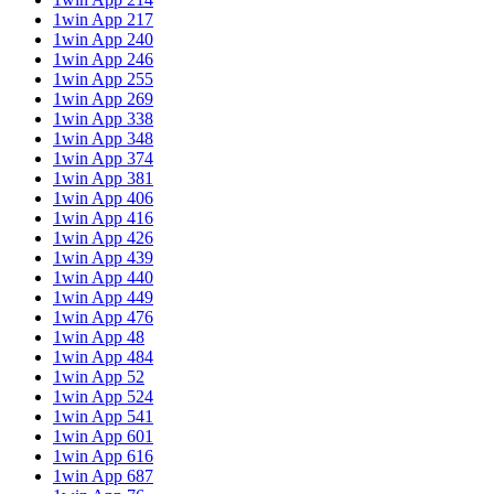
1win App 217
1win App 240
1win App 246
1win App 255
1win App 269
1win App 338
1win App 348
1win App 374
1win App 381
1win App 406
1win App 416
1win App 426
1win App 439
1win App 440
1win App 449
1win App 476
1win App 48
1win App 484
1win App 52
1win App 524
1win App 541
1win App 601
1win App 616
1win App 687