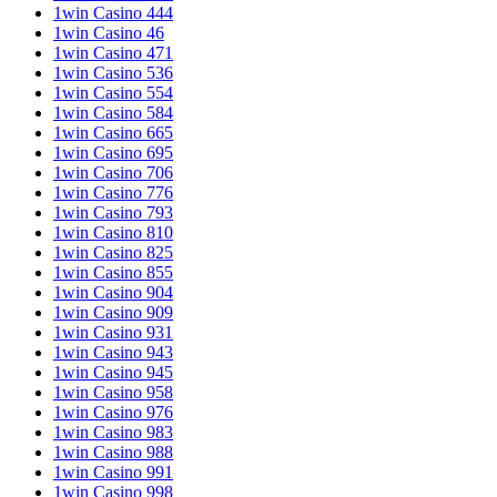
1win Casino 444
1win Casino 46
1win Casino 471
1win Casino 536
1win Casino 554
1win Casino 584
1win Casino 665
1win Casino 695
1win Casino 706
1win Casino 776
1win Casino 793
1win Casino 810
1win Casino 825
1win Casino 855
1win Casino 904
1win Casino 909
1win Casino 931
1win Casino 943
1win Casino 945
1win Casino 958
1win Casino 976
1win Casino 983
1win Casino 988
1win Casino 991
1win Casino 998