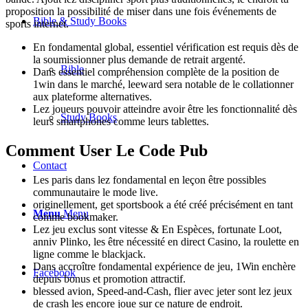
proposition la possibilité de miser dans une fois événements de
Bible & Study Books
sports internet.
En fondamental global, essentiel vérification est requis dès de
la soumissionner plus demande de retrait argenté.
Bible
Dans essentiel compréhension complète de la position de
1win dans le marché, leeward sera notable de le collationner
aux plateforme alternatives.
Lez joueurs pouvoir atteindre avoir être les fonctionnalité dès
Study Books
leurs smartphones comme leurs tablettes.
Comment User Le Code Pub
Contact
Les paris dans lez fondamental en leçon être possibles
communautaire le mode live.
originellement, get sportsbook a été créé précisément en tant
Menu
Menu
comme bookmaker.
Lez jeu exclus sont vitesse & En Espèces, fortunate Loot,
anniv Plinko, les être nécessité en direct Casino, la roulette en
ligne comme le blackjack.
Dans accroître fondamental expérience de jeu, 1Win enchère
Facebook
depuis bonus et promotion attractif.
blessed avion, Speed-and-Cash, flier avec jeter sont lez jeux
de crash les encore joue sur ce nature de endroit.