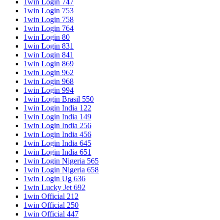
1win Login 747
1win Login 753
1win Login 758
1win Login 764
1win Login 80
1win Login 831
1win Login 841
1win Login 869
1win Login 962
1win Login 968
1win Login 994
1win Login Brasil 550
1win Login India 122
1win Login India 149
1win Login India 256
1win Login India 456
1win Login India 645
1win Login India 651
1win Login Nigeria 565
1win Login Nigeria 658
1win Login Ug 636
1win Lucky Jet 692
1win Official 212
1win Official 250
1win Official 447