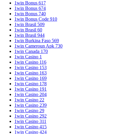
1win Bonus 617
1win Bonus 674
1win Bonus 740
1win Bonus Code 910
1win Brasil 509
1win Brasil 60
1win Brasil 944
1win Burkina Faso 569
1win Cameroun Apk 730
1win Canada 170
1win Casino 1
1win Casino 116
1win Casino 153
1win Casino 163
1win Casino 169
1win Casino 178
1win Casino 191
1win Casino 204
1win Casino 22
1win Casino 239
1win Casino 29
1win Casino 292
1win Casino 311
1win Casino 415
1win Casino 424