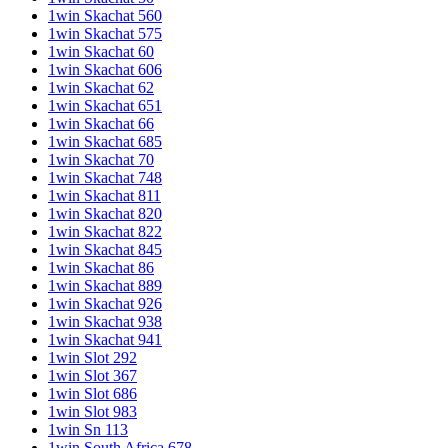
1win Skachat 560
1win Skachat 575
1win Skachat 60
1win Skachat 606
1win Skachat 62
1win Skachat 651
1win Skachat 66
1win Skachat 685
1win Skachat 70
1win Skachat 748
1win Skachat 811
1win Skachat 820
1win Skachat 822
1win Skachat 845
1win Skachat 86
1win Skachat 889
1win Skachat 926
1win Skachat 938
1win Skachat 941
1win Slot 292
1win Slot 367
1win Slot 686
1win Slot 983
1win Sn 113
1win South Africa 678