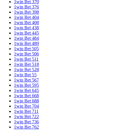
1win Bet 370
1win Bet 376
1win Bet 398
1win Bet 404
1win Bet 408
1win Bet 438
1win Bet 445
1win Bet 484
1win Bet 489
1win Bet 505
1win Bet 506
1win Bet 511
1win Bet 518
1win Bet 528
1win Bet 55
1win Bet 567
1win Bet 595
1win Bet 645
1win Bet 668
1win Bet 688
1win Bet 704
1win Bet 711
1win Bet 722
1win Bet 736
1win Bet 762