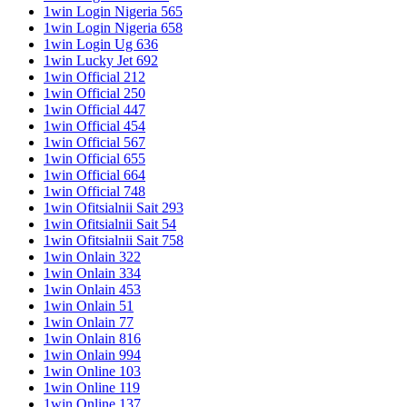
1win Login Nigeria 565
1win Login Nigeria 658
1win Login Ug 636
1win Lucky Jet 692
1win Official 212
1win Official 250
1win Official 447
1win Official 454
1win Official 567
1win Official 655
1win Official 664
1win Official 748
1win Ofitsialnii Sait 293
1win Ofitsialnii Sait 54
1win Ofitsialnii Sait 758
1win Onlain 322
1win Onlain 334
1win Onlain 453
1win Onlain 51
1win Onlain 77
1win Onlain 816
1win Onlain 994
1win Online 103
1win Online 119
1win Online 137