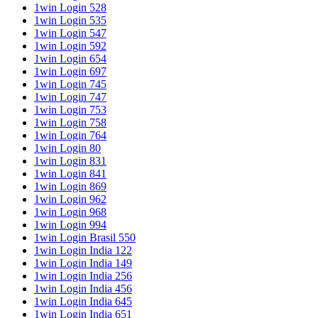
1win Login 528
1win Login 535
1win Login 547
1win Login 592
1win Login 654
1win Login 697
1win Login 745
1win Login 747
1win Login 753
1win Login 758
1win Login 764
1win Login 80
1win Login 831
1win Login 841
1win Login 869
1win Login 962
1win Login 968
1win Login 994
1win Login Brasil 550
1win Login India 122
1win Login India 149
1win Login India 256
1win Login India 456
1win Login India 645
1win Login India 651