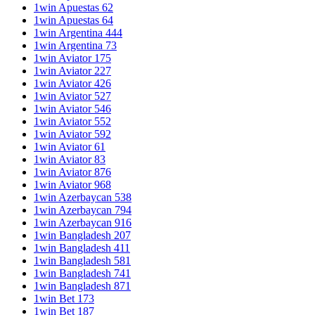
1win Apuestas 62
1win Apuestas 64
1win Argentina 444
1win Argentina 73
1win Aviator 175
1win Aviator 227
1win Aviator 426
1win Aviator 527
1win Aviator 546
1win Aviator 552
1win Aviator 592
1win Aviator 61
1win Aviator 83
1win Aviator 876
1win Aviator 968
1win Azerbaycan 538
1win Azerbaycan 794
1win Azerbaycan 916
1win Bangladesh 207
1win Bangladesh 411
1win Bangladesh 581
1win Bangladesh 741
1win Bangladesh 871
1win Bet 173
1win Bet 187