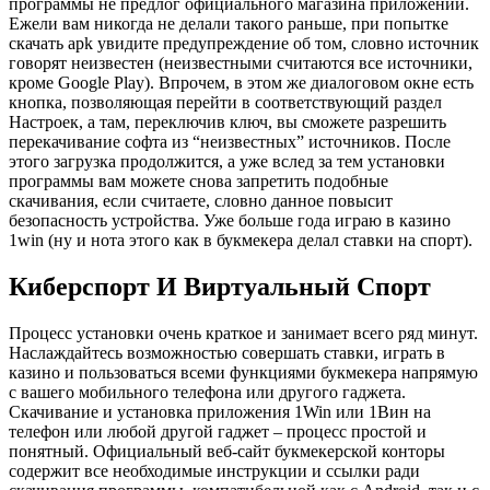
программы не предлог официального магазина приложений.
Ежели вам никогда не делали такого раньше, при попытке
скачать apk увидите предупреждение об том, словно источник
говорят неизвестен (неизвестными считаются все источники,
кроме Google Play). Впрочем, в этом же диалоговом окне есть
кнопка, позволяющая перейти в соответствующий раздел
Настроек, а там, переключив ключ, вы сможете разрешить
перекачивание софта из “неизвестных” источников. После
этого загрузка продолжится, а уже вслед за тем установки
программы вам можете снова запретить подобные
скачивания, если считаете, словно данное повысит
безопасность устройства. Уже больше года играю в казино
1win (ну и нота этого как в букмекера делал ставки на спорт).
Киберспорт И Виртуальный Спорт
Процесс установки очень краткое и занимает всего ряд минут.
Наслаждайтесь возможностью совершать ставки, играть в
казино и пользоваться всеми функциями букмекера напрямую
с вашего мобильного телефона или другого гаджета.
Скачивание и установка приложения 1Win или 1Вин на
телефон или любой другой гаджет – процесс простой и
понятный. Официальный веб-сайт букмекерской конторы
содержит все необходимые инструкции и ссылки ради