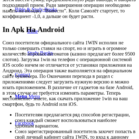
подходящий прием. Ради завершения операции необходимо
Bible & Study Books
нажать на вкладку “Вывести”. Коли Самолёт стартует, то
коэффициент -1,0, а дальше он будет расти.
In Apk На Android
Bible
Союз посетители официального сайта 1WIN исполин не
только совершать ставки на спорт, но и играть в огромное
Study Books
количество игровых автоматов (казино предлагает более 9500
слотов). Загрузка 1win на телефон с операционной системой
iOS особо ничем не отличается от установки приложения на
Андроид. Эта операция также выполняется на официальном
Contact
сайте букмекера. По Окончании перехода в раздел с
приложениями следует загрузить нужную версию и можно
юзать приложением. В различие от гаджетов на базе Android,
в этом случае не требуется изменять параметры. Теперь
Menu
Menu
местоимение- знаете, как скачать приложение 1win на ваш
смартфон, будь то Android или iOS.
Посетителям предлагается ряд способов регистрации,
союз каждый сможет воспользоваться наиболее
Facebook
удобным вариантом.
Союз зарегистрированный посетитель захочет попасть в
свой личный кабинет сайта 1WIN, то вход к данному