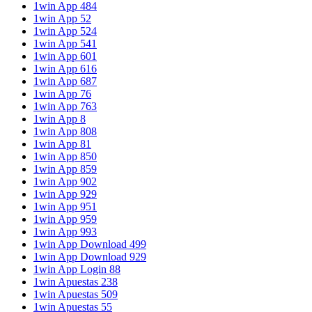
1win App 484
1win App 52
1win App 524
1win App 541
1win App 601
1win App 616
1win App 687
1win App 76
1win App 763
1win App 8
1win App 808
1win App 81
1win App 850
1win App 859
1win App 902
1win App 929
1win App 951
1win App 959
1win App 993
1win App Download 499
1win App Download 929
1win App Login 88
1win Apuestas 238
1win Apuestas 509
1win Apuestas 55