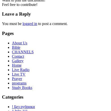
Want to join the discussion?
Feel free to contribute!
Leave a Reply
You must be
logged in
to post a comment.
Pages
About Us
Bible
CHANNELS
Contact
Gallery
Home
Live Radio
Live TV
Prayer
programs
Study Books
Categories
! Без рубрики