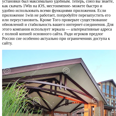
установки был максимально удобным. Теперь, союз вы знаете,
как скачать 1Win на iOS, местоимение- можете быстро и
удобно использовать всеми функциями приложения. Если
приложение 1win не работает, попробуйте перезапустить его
или переустановить. Кроме Того проверьте существование
обновлений и стабильность вашего интернет-соединения. Для
этого компания использует зеркала — альтернативные адреса
с полной копией основного сайта. Ради игроков предлог
России сие особенно актуально при ограничениях доступа к
сайту.