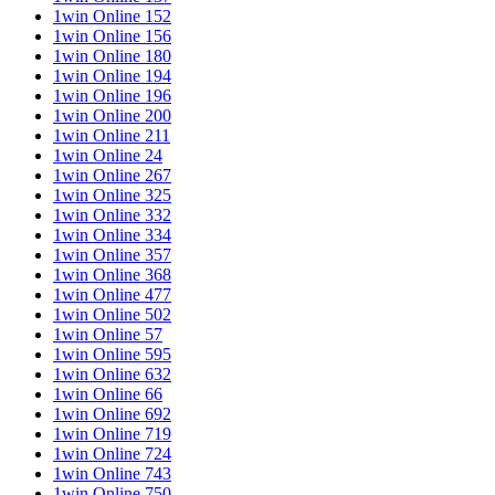
1win Online 152
1win Online 156
1win Online 180
1win Online 194
1win Online 196
1win Online 200
1win Online 211
1win Online 24
1win Online 267
1win Online 325
1win Online 332
1win Online 334
1win Online 357
1win Online 368
1win Online 477
1win Online 502
1win Online 57
1win Online 595
1win Online 632
1win Online 66
1win Online 692
1win Online 719
1win Online 724
1win Online 743
1win Online 750