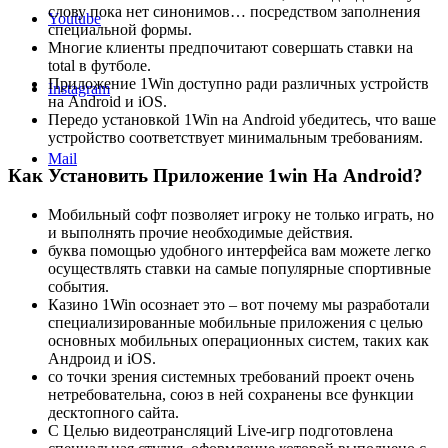
слову пока нет синонимов… посредством заполнения
Youtube
специальной формы.
Многие клиенты предпочитают совершать ставки на
total в футболе.
Приложение 1Win доступно ради различных устройств
Instagram
на Android и iOS.
Передо установкой 1Win на Android убедитесь, что ваше
устройство соответствует минимальным требованиям.
Mail
Как Установить Приложение 1win На Android?
Мобильный софт позволяет игроку не только играть, но
и выполнять прочие необходимые действия.
буква помощью удобного интерфейса вам можете легко
осуществлять ставки на самые популярные спортивные
события.
Казино 1Win осознает это – вот почему мы разработали
специализированные мобильные приложения с целью
основных мобильных операционных систем, таких как
Андроид и iOS.
со точки зрения системных требований проект очень
нетребовательна, союз в ней сохранены все функции
десктопного сайта.
С Целью видеотрансляций Live-игр подготовлена