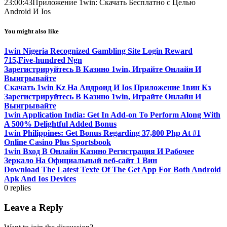
23:00:43
Приложение 1win: Скачать Бесплатно с Целью
Android И Ios
You might also like
1win Nigeria Recognized Gambling Site Login Reward
715,Five-hundred Ngn
Зарегистрируйтесь В Казино 1win, Играйте Онлайн И
Выигрывайте
Скачать 1win Kz На Андроид И Ios Приложение 1вин Кз
Зарегистрируйтесь В Казино 1win, Играйте Онлайн И
Выигрывайте
1win Application India: Get In Add-on To Perform Along With
A 500% Delightful Added Bonus
1win Philippines: Get Bonus Regarding 37,800 Php At #1
Online Casino Plus Sportsbook
1win Вход В Онлайн Казино Регистрация И Рабочее
Зеркало На Официальный веб-сайт 1 Вин
Download The Latest Texte Of The Get App For Both Android
Apk And Ios Devices
0
replies
Leave a Reply