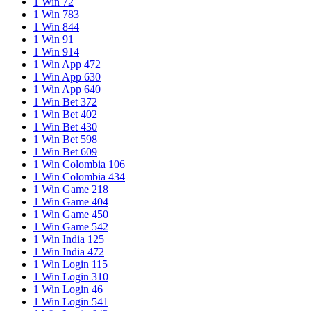
1 Win 72
1 Win 783
1 Win 844
1 Win 91
1 Win 914
1 Win App 472
1 Win App 630
1 Win App 640
1 Win Bet 372
1 Win Bet 402
1 Win Bet 430
1 Win Bet 598
1 Win Bet 609
1 Win Colombia 106
1 Win Colombia 434
1 Win Game 218
1 Win Game 404
1 Win Game 450
1 Win Game 542
1 Win India 125
1 Win India 472
1 Win Login 115
1 Win Login 310
1 Win Login 46
1 Win Login 541