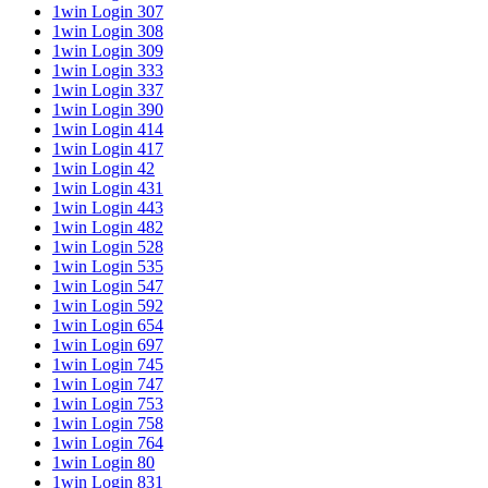
1win Login 307
1win Login 308
1win Login 309
1win Login 333
1win Login 337
1win Login 390
1win Login 414
1win Login 417
1win Login 42
1win Login 431
1win Login 443
1win Login 482
1win Login 528
1win Login 535
1win Login 547
1win Login 592
1win Login 654
1win Login 697
1win Login 745
1win Login 747
1win Login 753
1win Login 758
1win Login 764
1win Login 80
1win Login 831