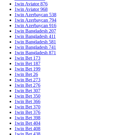
1win Aviator 876
1win Aviator 968
1win Azerbaycan 538
1win Azerbaycan 794
1win Azerbaycan 916
1win Bangladesh 207
1win Bangladesh 411
1win Bangladesh 581
1win Bangladesh 741
1win Bangladesh 871
1win Bet 173
1win Bet 187
1win Bet 199
1win Bet 26
1win Bet 273
1win Bet 276
1win Bet 307
1win Bet 350
1win Bet 366
1win Bet 370
1win Bet 376
1win Bet 398
1win Bet 404
1win Bet 408
1win Bet 438