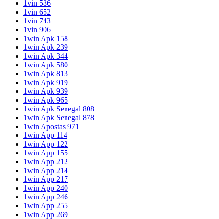
1vin 586
1vin 652
1vin 743
1vin 906
1win Apk 158
1win Apk 239
1win Apk 344
1win Apk 580
1win Apk 813
1win Apk 919
1win Apk 939
1win Apk 965
1win Apk Senegal 808
1win Apk Senegal 878
1win Apostas 971
1win App 114
1win App 122
1win App 155
1win App 212
1win App 214
1win App 217
1win App 240
1win App 246
1win App 255
1win App 269