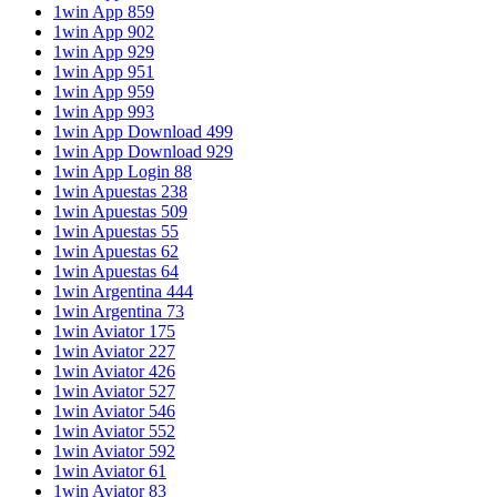
1win App 859
1win App 902
1win App 929
1win App 951
1win App 959
1win App 993
1win App Download 499
1win App Download 929
1win App Login 88
1win Apuestas 238
1win Apuestas 509
1win Apuestas 55
1win Apuestas 62
1win Apuestas 64
1win Argentina 444
1win Argentina 73
1win Aviator 175
1win Aviator 227
1win Aviator 426
1win Aviator 527
1win Aviator 546
1win Aviator 552
1win Aviator 592
1win Aviator 61
1win Aviator 83