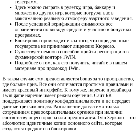
телеграмм.
Здесь можно сыграть в рулетку, игра, баккару и
множество других игр, которые погрузят вас в
максимально реальную атмосферу азартного заведения.
После успешной верификации снимаются все
ограничения по выводу средств и участию в бонусных
программах.
Блокировка происходит из-за того, что определенные
государства не принимают лицензию Кюрасао.
Существует немного способов пройти регистрацию в
букмекерской конторе 1WIN.
Подробнее о том, как его получить, читайте в нашем
материале про промокод 1Win.
В таком случае ему предоставляется bonus за то пространство,
где больше приз. Все они отличаются простыми правилами и
имеют красивый интерфейс. К тому же, наречие провайдера
1win game наречие имеет режим обучения. Сайт БК
поддерживает политику конфиденциальности и не передает
данные третьим лицам. Разглашение допустимо только
сотрудникам правоохранительных органов при наличии
соответствующего ордера или предписания. 1vin Зеркало – это
абсолютно идентичные копии основного сайта, которые
создаются предлог его блокировки.