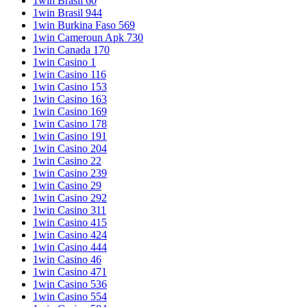
1win Brasil 60
1win Brasil 944
1win Burkina Faso 569
1win Cameroun Apk 730
1win Canada 170
1win Casino 1
1win Casino 116
1win Casino 153
1win Casino 163
1win Casino 169
1win Casino 178
1win Casino 191
1win Casino 204
1win Casino 22
1win Casino 239
1win Casino 29
1win Casino 292
1win Casino 311
1win Casino 415
1win Casino 424
1win Casino 444
1win Casino 46
1win Casino 471
1win Casino 536
1win Casino 554