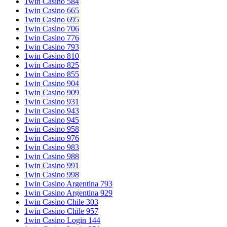
1win Casino 584
1win Casino 665
1win Casino 695
1win Casino 706
1win Casino 776
1win Casino 793
1win Casino 810
1win Casino 825
1win Casino 855
1win Casino 904
1win Casino 909
1win Casino 931
1win Casino 943
1win Casino 945
1win Casino 958
1win Casino 976
1win Casino 983
1win Casino 988
1win Casino 991
1win Casino 998
1win Casino Argentina 793
1win Casino Argentina 929
1win Casino Chile 303
1win Casino Chile 957
1win Casino Login 144