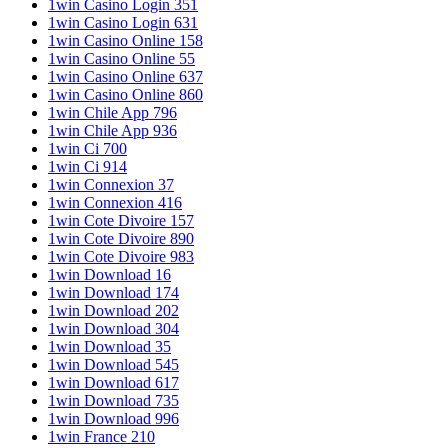
1win Casino Login 351
1win Casino Login 631
1win Casino Online 158
1win Casino Online 55
1win Casino Online 637
1win Casino Online 860
1win Chile App 796
1win Chile App 936
1win Ci 700
1win Ci 914
1win Connexion 37
1win Connexion 416
1win Cote Divoire 157
1win Cote Divoire 890
1win Cote Divoire 983
1win Download 16
1win Download 174
1win Download 202
1win Download 304
1win Download 35
1win Download 545
1win Download 617
1win Download 735
1win Download 996
1win France 210