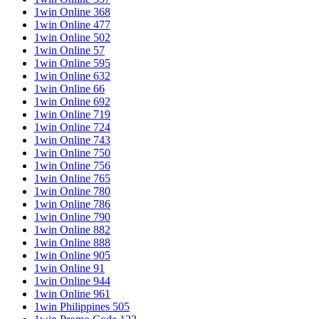
1win Online 368
1win Online 477
1win Online 502
1win Online 57
1win Online 595
1win Online 632
1win Online 66
1win Online 692
1win Online 719
1win Online 724
1win Online 743
1win Online 750
1win Online 756
1win Online 765
1win Online 780
1win Online 786
1win Online 790
1win Online 882
1win Online 888
1win Online 905
1win Online 91
1win Online 944
1win Online 961
1win Philippines 505