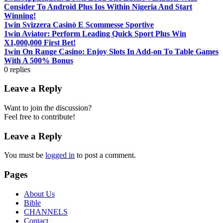
Consider To Android Plus Ios Within Nigeria And Start
Winning!
1win Svizzera Casinò E Scommesse Sportive
1win Aviator: Perform Leading Quick Sport Plus Win
X1,000,000 First Bet!
1win On Range Casino: Enjoy Slots In Add-on To Table Games
With A 500% Bonus
0
replies
Leave a Reply
Want to join the discussion?
Feel free to contribute!
Leave a Reply
You must be
logged in
to post a comment.
Pages
About Us
Bible
CHANNELS
Contact