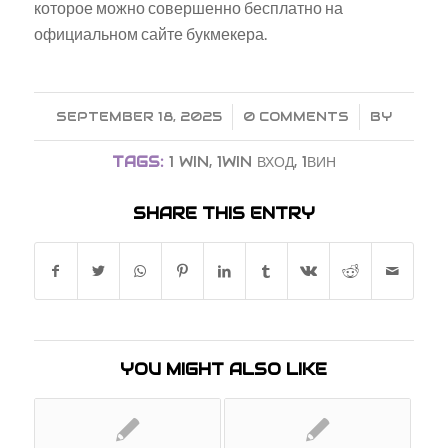
которое можно совершенно бесплатно на
официальном сайте букмекера.
SEPTEMBER 18, 2025
/
0 COMMENTS
/
BY
TAGS:
1 WIN
,
1WIN ВХОД
,
1ВИН
SHARE THIS ENTRY
YOU MIGHT ALSO LIKE