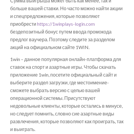
Сумма выигрыша может быть как менее, так и
больше вашей ставки. Но часто можно найти акции
и спецпредложения, которые позволяют
приобрести
https://1winplays-login.com
бездепозитный бонус путем ввода промокода
предлог ваучера. Поэтому следите за разделом
акций на официальном сайте 1WIN.
1win – данное популярная онлайн-платформа для
ставок на спорт и азартные игры. Чтобы скачать
приложение 1win, посетите официальный сайт и
выберите раздел загрузки, где местоимение-
сможете выбрать версию с целью вашей
операционной системы. Присутствуют
недовольные клиенты, которые остались в минусе,
но следует помнить, словно сие азартные виды
развлечения, которые позволяют как проиграть, так
и выиграть.