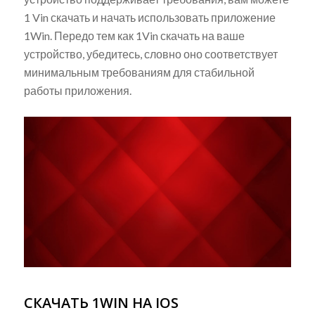
1 Vin скачать и начать использовать приложение
1Win. Передо тем как 1Vin скачать на ваше
устройство, убедитесь, словно оно соответствует
минимальным требованиям для стабильной
работы приложения.
СКАЧАТЬ 1WIN НА IOS