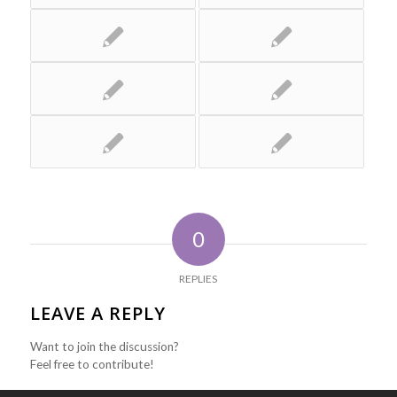
0
REPLIES
LEAVE A REPLY
Want to join the discussion?
Feel free to contribute!