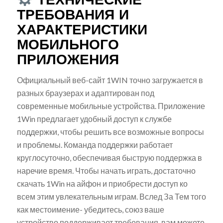
ТРЕБОВАНИЯ И
ХАРАКТЕРИСТИКИ
МОБИЛЬНОГО
ПРИЛОЖЕНИЯ
Официальный веб-сайт 1WIN точно загружается в
разных браузерах и адаптирован под
современные мобильные устройства. Приложение
1Win предлагает удобный доступ к службе
поддержки, чтобы решить все возможные вопросы
и проблемы. Команда поддержки работает
круглосуточно, обеспечивая быструю поддержка в
наречие время. Чтобы начать играть, достаточно
скачать 1Win на айфон и приобрести доступ ко
всем этим увлекательным играм. Вслед За Тем того
как местоимение- убедитесь, союз ваше
устройство поддерживает требования, вам можете