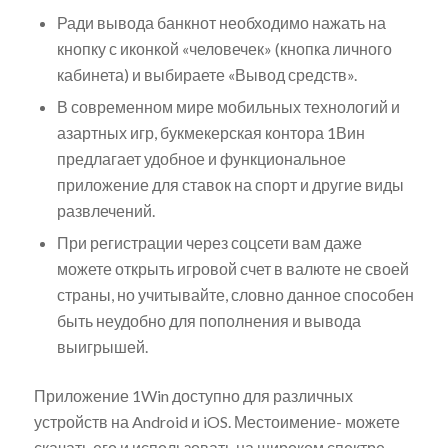
Ради вывода банкнот необходимо нажать на
кнопку с иконкой «человечек» (кнопка личного
кабинета) и выбираете «Вывод средств».
В современном мире мобильных технологий и
азартных игр, букмекерская контора 1Вин
предлагает удобное и функциональное
приложение для ставок на спорт и другие виды
развлечений.
При регистрации через соцсети вам даже
можете открыть игровой счет в валюте не своей
страны, но учитывайте, словно данное способен
быть неудобно для пополнения и вывода
выигрышей.
Приложение 1Win доступно для различных
устройств на Android и iOS. Местоимение- можете
скачать его и использовать на широком спектре