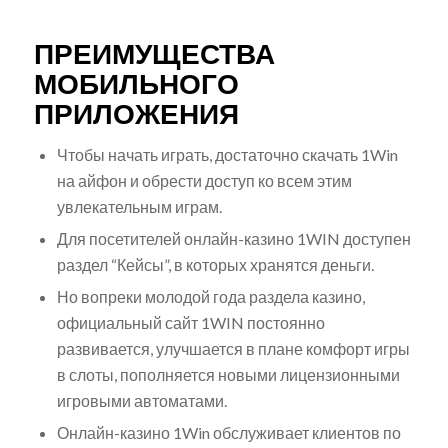
ПРЕИМУЩЕСТВА
МОБИЛЬНОГО
ПРИЛОЖЕНИЯ
Чтобы начать играть, достаточно скачать 1Win
на айфон и обрести доступ ко всем этим
увлекательным играм.
Для посетителей онлайн-казино 1WIN доступен
раздел “Кейсы”, в которых хранятся деньги.
Но вопреки молодой года раздела казино,
официальный сайт 1WIN постоянно
развивается, улучшается в плане комфорт игры
в слоты, пополняется новыми лицензионными
игровыми автоматами.
Онлайн-казино 1Win обслуживает клиентов по